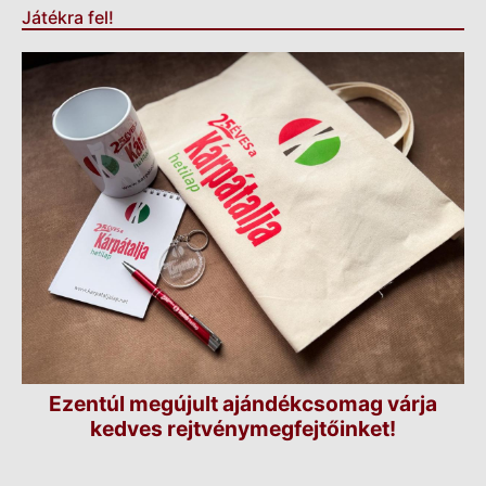
Játékra fel!
Ezentúl megújult ajándékcsomag várja
kedves rejtvénymegfejtőinket!