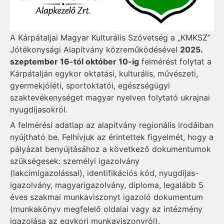
A Kárpátaljai Magyar Kulturális Szövetség a „KMKSZ”
Jótékonysági Alapítvány közreműködésével
2025.
szeptember 16-tól október 10-ig
felmérést folytat a
Kárpátalján egykor oktatási, kulturális, művészeti,
gyermekjóléti, sportoktatói, egészségügyi
szaktevékenységet magyar nyelven folytató ukrajnai
nyugdíjasokról.
A felmérési adatlap az alapítvány regionális irodáiban
nyújtható be. Felhívjuk az érintettek figyelmét, hogy a
pályázat benyújtásához a következő dokumentumok
szükségesek: személyi igazolvány
(lakcímigazolással), identifikációs kód, nyugdíjas-
igazolvány, magyarigazolvány, diploma, legalább 5
éves szakmai munkaviszonyt igazoló dokumentum
(munkakönyv megfelelő oldalai vagy az intézmény
igazolása az egykori munkaviszonyról).