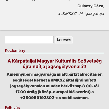
Gulácsy Géza
,
a „KMKSZ” JA igazgatója
Keresés űrlap
Keresés
Közlemény
A Kárpátaljai Magyar Kulturális Szövetség
újraindítja jogsegélyvonalát!
Amennyiben magyarsága miatt bárkit atrocitás ér,
segítséget kérhet a KMKSZ által újraindított
jogsegélyvonalon minden hétköznap 8.00-tól
17.00 óráig (közép-európai idő szerint) a
+380959192802-es mobilszámon.
Felhívás