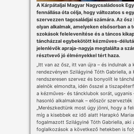
A Kárpátaljai Magyar Nagycsaládosok Eg
fennállása óta célja, hogy változatos s 
szervezzen tagcsaládjai számára. Az ősz
olyan alkalmak, amelyeken elsősorban a 
szokások felelevenítése és a táncos ki
táncházzal egybekötött kézműves-délután
jelenlévők apraja-nagyja megtalálta a sz
résztvevő jó élményekkel tért haza.
„Itt van az ősz, itt van újra – és indulnak 
rendezvényen Szilágyiné Tóth Gabriella, a K
rendszeresen szervez és bonyolít le tánc
alelnök elmondta, idén ősszel a tiszapéter
a kézműves- és táncklubok sorát, ugyanis 
hasonló alkalmaknak – először szervezték
„Merészkedtünk most úgy jönni, hogy a fel
míg a kisebbek ez idő alatt Harapkó Maria
fogalmazott Szilágyiné Tóth Gabriella, aki 
foglalkozások a következő hetekben is foly