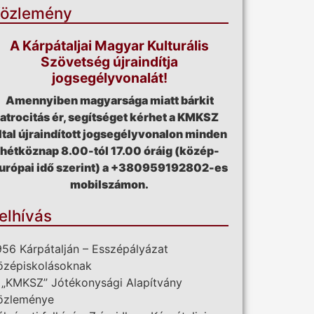
özlemény
A Kárpátaljai Magyar Kulturális
Szövetség újraindítja
jogsegélyvonalát!
Amennyiben magyarsága miatt bárkit
atrocitás ér, segítséget kérhet a KMKSZ
ltal újraindított jogsegélyvonalon minden
hétköznap 8.00-tól 17.00 óráig (közép-
urópai idő szerint) a +380959192802-es
mobilszámon.
elhívás
956 Kárpátalján – Esszépályázat
özépiskolásoknak
 „KMKSZ” Jótékonysági Alapítvány
özleménye