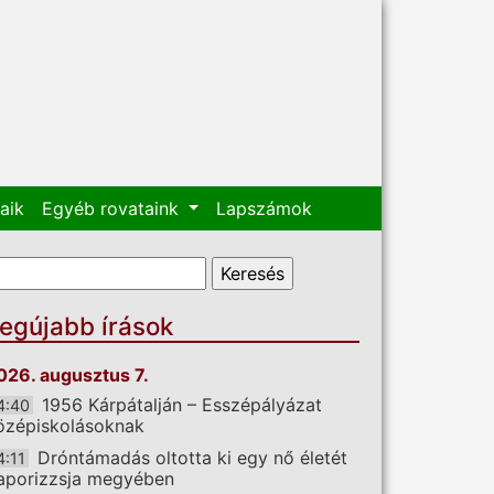
aik
Egyéb rovataink
Lapszámok
eresés űrlap
eresés
egújabb írások
026. augusztus 7.
1956 Kárpátalján – Esszépályázat
4:40
özépiskolásoknak
Dróntámadás oltotta ki egy nő életét
4:11
aporizzsja megyében