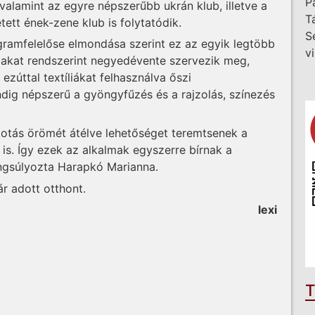
P
 valamint az egyre népszerűbb ukrán klub, illetve a
T
tett ének-zene klub is folytatódik.
S
amfelelőse elmondása szerint ez az egyik legtöbb
v
makat rendszerint negyedévente szervezik meg,
ezúttal textíliákat felhasználva őszi
ndig népszerű a gyöngyfűzés és a rajzolás, színezés
kotás örömét átélve lehetőséget teremtsenek a
is. Így ezek az alkalmak egyszerre bírnak a
ngsúlyozta Harapkó Marianna.
r adott otthont.
lexi
T