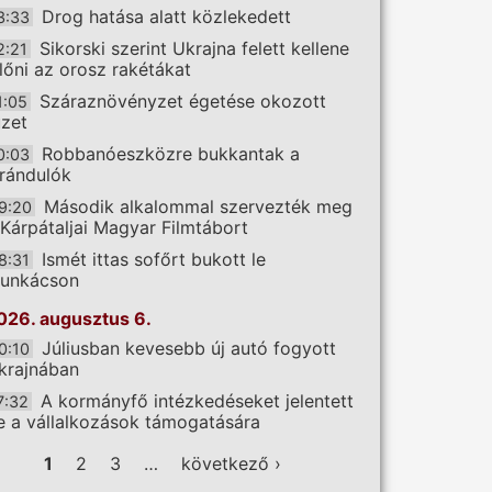
Drog hatása alatt közlekedett
3:33
Sikorski szerint Ukrajna felett kellene
2:21
előni az orosz rakétákat
Száraznövényzet égetése okozott
1:05
üzet
Robbanóeszközre bukkantak a
0:03
irándulók
Második alkalommal szervezték meg
9:20
 Kárpátaljai Magyar Filmtábort
Ismét ittas sofőrt bukott le
8:31
unkácson
026. augusztus 6.
Júliusban kevesebb új autó fogyott
0:10
krajnában
A kormányfő intézkedéseket jelentett
7:32
e a vállalkozások támogatására
ldalak
1
2
3
…
következő ›