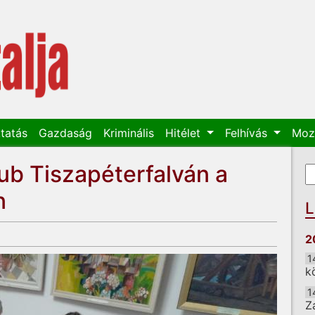
tatás
Gazdaság
Kriminális
Hitélet
Felhívás
Moz
b Tiszapéterfalván a
K
K
n
L
2
1
k
1
Z