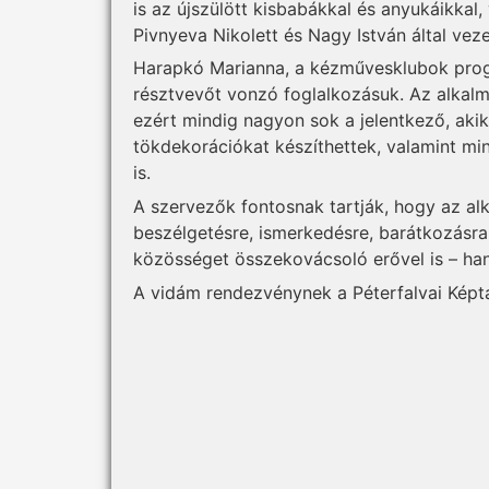
is az újszülött kisbabákkal és anyukáikkal,
Pivnyeva Nikolett és Nagy István által veze
Harapkó Marianna, a kézművesklubok progr
résztvevőt vonzó foglalkozásuk. Az alkal
ezért mindig nagyon sok a jelentkező, akik 
tökdekorációkat készíthettek, valamint mi
is.
A szervezők fontosnak tartják, hogy az al
beszélgetésre, ismerkedésre, barátkozásra 
közösséget összekovácsoló erővel is – ha
A vidám rendezvénynek a Péterfalvai Képtá