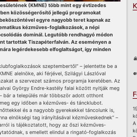
K
yesületének (KMNE) több mint egy évtizedes
egyben közösségerősítő jellegű programokat
 beköszöntével egyre nagyobb teret kapnak az
tematikus kézműves-foglalkozások, a népi
kapcsolódás dominál. Legutóbb rendhagyó módon
t tartottak Tiszapéterfalván. Az eseményen a
ámára legérdekesebb elfoglaltságot, így minden
á
a klubfoglalkozások szeptembertől” – jelentette be a
e
MNE alelnöke, aki férjével, Szilágyi Lászlóval
házakat a szervezet számos programja keretében. Az
falvai György Endre-kastély falai között nyitják meg
F
– bár a település már többször adott otthont
 meg egy időben a kézműves- és táncklubot.
1
nőttekkel és a nagyobb gyerekekkel táncolunk is,
k
nna elnökségi tag irányításával kézműveskednek” –
A
arról is tájékoztatott, hogy az őszi kézműves-
k
tatódnak, s emellett elindul a ringató-foglalkozás