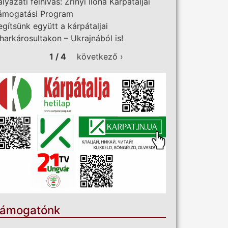
ályázati felhívás: Zrínyi Ilona Kárpátaljai
ámogatási Program
egítsünk együtt a kárpátaljai
iharkárosultakon – Ukrajnából is!
1 / 4
következő ›
ámogatónk