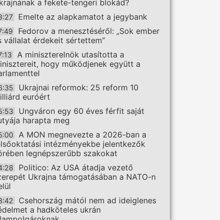
krajnának a fekete-tengeri blokád?
Emelte az alapkamatot a jegybank
8:27
Fedorov a menesztéséről: „Sok ember
7:49
s vállalat érdekeit sértettem”
A miniszterelnök utasította a
7:13
inisztereit, hogy működjenek együtt a
arlamenttel
Ukrajnai reformok: 25 reform 10
6:35
illiárd euróért
Ungváron egy 60 éves férfit saját
5:53
utyája harapta meg
A MON megnevezte a 2026-ban a
5:00
elsőoktatási intézményekbe jelentkezők
örében legnépszerűbb szakokat
Politico: Az USA átadja vezető
4:28
zerepét Ukrajna támogatásában a NATO-n
elül
Csehország mától nem ad ideiglenes
3:42
édelmet a hadköteles ukrán
llampolgároknak