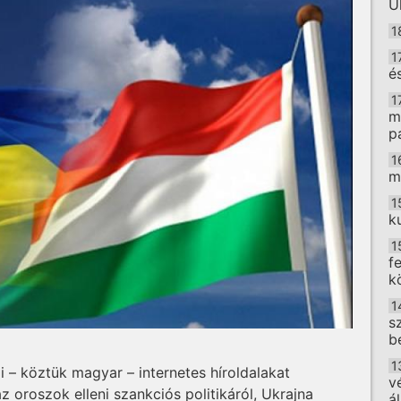
U
1
1
é
1
m
p
1
m
1
k
1
f
k
1
s
b
a
1
 – köztük magyar – internetes híroldalakat
v
az oroszok elleni szankciós politikáról, Ukrajna
á