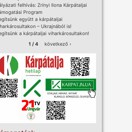
ályázati felhívás: Zrínyi Ilona Kárpátaljai
ámogatási Program
egítsünk együtt a kárpátaljai
iharkárosultakon – Ukrajnából is!
egítsünk a kárpátaljai viharkárosultakon!
1 / 4
következő ›