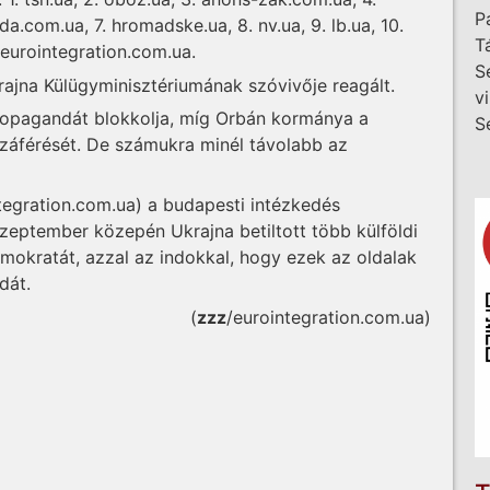
P
da.com.ua, 7. hromadske.ua, 8. nv.ua, 9. lb.ua, 10.
T
. eurointegration.com.ua.
S
krajna Külügyminisztériumának szóvivője reagált.
v
ropagandát blokkolja, míg Orbán kormánya a
S
záférését. De számukra minél távolabb az
ntegration.com.ua) a budapesti intézkedés
szeptember közepén Ukrajna betiltott több külföldi
mokratát, azzal az indokkal, hogy ezek az oldalak
dát.
(
zzz
/eurointegration.com.ua)