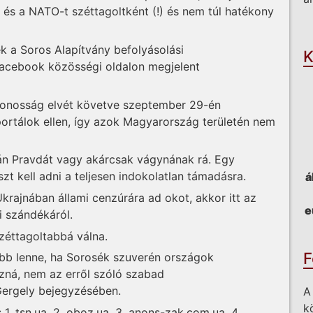
 és a NATO-t széttagoltként (!) és nem túl hatékony
O
k a Soros Alapítvány befolyásolási
K
a Facebook közösségi oldalon megjelent
zonosság elvét követve szeptember 29-én
portálok ellen, így azok Magyarország területén nem
án Pravdát vagy akárcsak vágynának rá. Egy
t kell adni a teljesen indokolatlan támadásra.
á
krajnában állami cenzúrára ad okot, akkor itt az
e
i szándékáról.
zéttagoltabbá válna.
F
obb lenne, ha Sorosék szuverén országok
ozná, nem az erről szóló szabad
Gergely bejegyzésében.
A
k
 1. tsn.ua, 2. oboz.ua, 3. anons-zak.com.ua, 4.