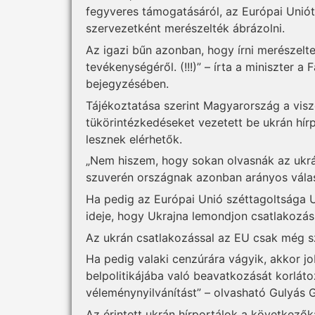
fegyveres támogatásáról, az Európai Uniót
szervezetként merészelték ábrázolni.
Az igazi bűn azonban, hogy írni merészelte
tevékenységéről. (!!!)” – írta a miniszter 
bejegyzésében.
Tájékoztatása szerint Magyarország a vis
tükörintézkedéseket vezetett be ukrán hír
lesznek elérhetők.
„Nem hiszem, hogy sokan olvasnák az ukr
szuverén országnak azonban arányos válasz
Ha pedig az Európai Unió széttagoltsága U
ideje, hogy Ukrajna lemondjon csatlakozás
Az ukrán csatlakozással az EU csak még s
Ha pedig valaki cenzúrára vágyik, akkor j
belpolitikájába való beavatkozását korlát
véleménynyilvánítást” – olvasható Gulyás 
Az érintett ukrán hírportálok a következők: