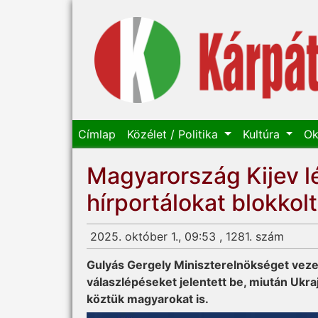
Címlap
Közélet / Politika
Kultúra
Ok
Magyarország Kijev lé
hírportálokat blokkolt
2025. október 1., 09:53 , 1281. szám
Gulyás Gergely Miniszterelnökséget vez
válaszlépéseket jelentett be, miután Ukrajn
köztük magyarokat is.