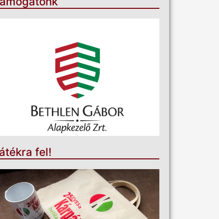
ámogatónk
átékra fel!