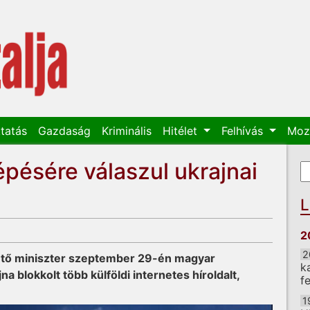
tatás
Gazdaság
Kriminális
Hitélet
Felhívás
Moz
pésére válaszul ukrajnai
K
K
L
2
2
ető miniszter szeptember 29-én magyar
k
a blokkolt több külföldi internetes híroldalt,
f
1