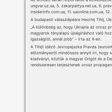
ungvar.uz.ua, 5. zakarpattya.net.ua, 6. prav
insiderinfo.com.ua, 11. uaonline.com.ua, 12
A budapesti válaszlépésre Heorhij Tihij, U
„A különbség az, hogy Ukrajna az orosz p
magyarok tényalapú újságíráshoz való hoz
igazságtól, annál jobb” – írta az X-en.
A Tihijt idéző Jevropejszka Pravda (euroi
előzményeiről mindössze annyit írt, hogy 
kiadványt, köztük a magyar Origót és a De
rendszeresen terjesztenek orosz propagan