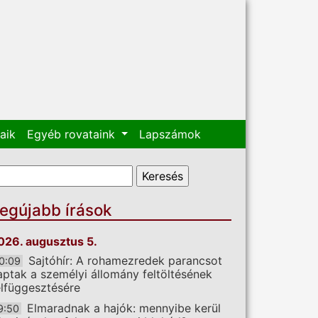
aik
Egyéb rovataink
Lapszámok
eresés űrlap
eresés
egújabb írások
026. augusztus 5.
Sajtóhír: A rohamezredek parancsot
0:09
aptak a személyi állomány feltöltésének
elfüggesztésére
Elmaradnak a hajók: mennyibe kerül
9:50