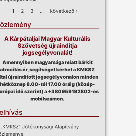
ldalak
1
2
3
…
következő ›
özlemény
A Kárpátaljai Magyar Kulturális
Szövetség újraindítja
jogsegélyvonalát!
Amennyiben magyarsága miatt bárkit
atrocitás ér, segítséget kérhet a KMKSZ
ltal újraindított jogsegélyvonalon minden
hétköznap 8.00-tól 17.00 óráig (közép-
urópai idő szerint) a +380959192802-es
mobilszámon.
elhívás
 „KMKSZ” Jótékonysági Alapítvány
özleménye