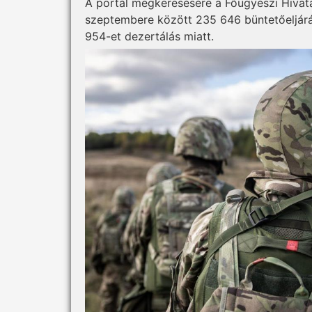
A portál megkeresésére a Főügyészi Hivata
szeptembere között 235 646 büntetőeljárás
954-et dezertálás miatt.