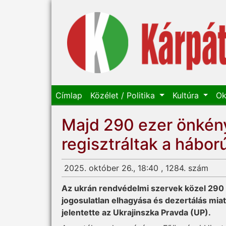
Címlap
Közélet / Politika
Kultúra
Ok
Majd 290 ezer önkén
regisztráltak a háború
2025. október 26., 18:40 , 1284. szám
Az ukrán rendvédelmi szervek közel 290 e
jogosulatlan elhagyása és dezertálás mia
jelentette az Ukrajinszka Pravda (UP).