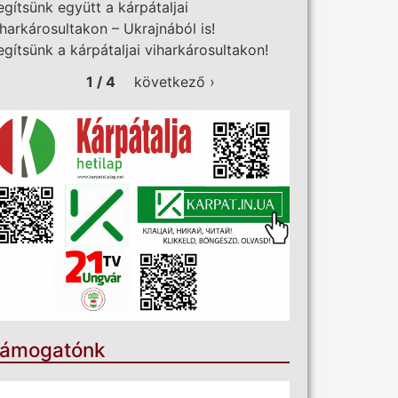
egítsünk együtt a kárpátaljai
iharkárosultakon – Ukrajnából is!
egítsünk a kárpátaljai viharkárosultakon!
1 / 4
következő ›
ámogatónk