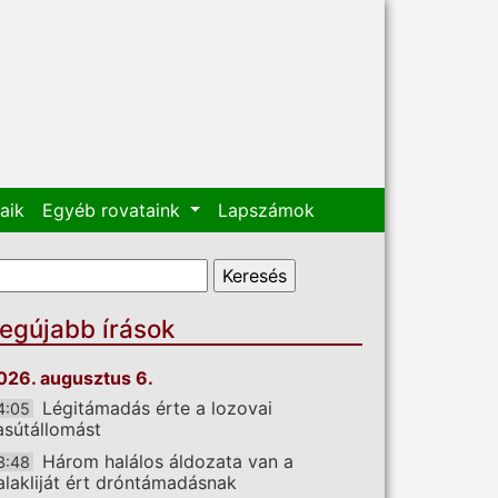
aik
Egyéb rovataink
Lapszámok
eresés űrlap
eresés
egújabb írások
026. augusztus 6.
Légitámadás érte a lozovai
4:05
asútállomást
Három halálos áldozata van a
3:48
alakliját ért dróntámadásnak