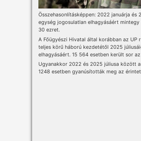
Összehasonlításképpen: 2022 januárja és
egység jogosulatlan elhagyásáért mintegy 6
30 ezret.
A Főügyészi Hivatal által korábban az UP 
teljes körű háború kezdetétől 2025 júliusá
elhagyásáért. 15 564 esetben került sor az
Ugyanakkor 2022 és 2025 júliusa között a 
1248 esetben gyanúsították meg az érintet