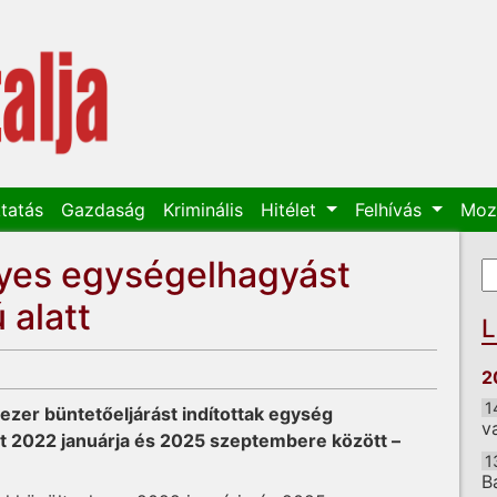
tatás
Gazdaság
Kriminális
Hitélet
Felhívás
Moz
yes egységelhagyást
K
K
 alatt
L
2
1
zer büntetőeljárást indítottak egység
v
tt 2022 januárja és 2025 szeptembere között –
1
B