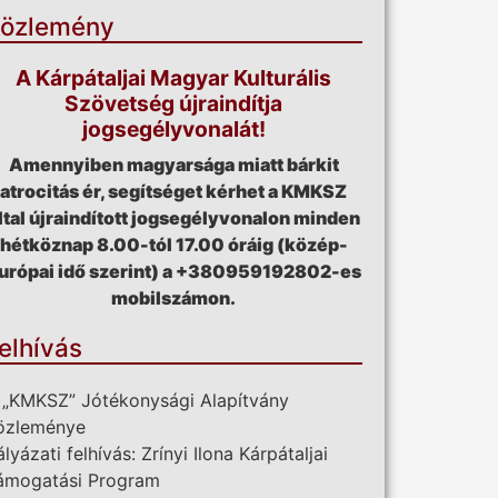
özlemény
A Kárpátaljai Magyar Kulturális
Szövetség újraindítja
jogsegélyvonalát!
Amennyiben magyarsága miatt bárkit
atrocitás ér, segítséget kérhet a KMKSZ
ltal újraindított jogsegélyvonalon minden
hétköznap 8.00-tól 17.00 óráig (közép-
urópai idő szerint) a +380959192802-es
mobilszámon.
elhívás
 „KMKSZ” Jótékonysági Alapítvány
özleménye
ályázati felhívás: Zrínyi Ilona Kárpátaljai
ámogatási Program