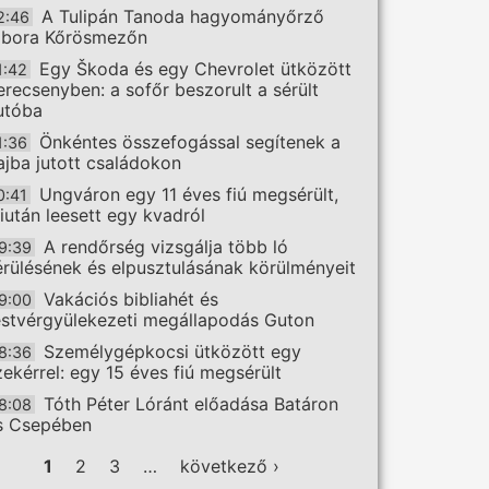
A Tulipán Tanoda hagyományőrző
2:46
ábora Kőrösmezőn
Egy Škoda és egy Chevrolet ütközött
1:42
erecsenyben: a sofőr beszorult a sérült
utóba
Önkéntes összefogással segítenek a
1:36
ajba jutott családokon
Ungváron egy 11 éves fiú megsérült,
0:41
iután leesett egy kvadról
A rendőrség vizsgálja több ló
9:39
érülésének és elpusztulásának körülményeit
Vakációs bibliahét és
9:00
estvérgyülekezeti megállapodás Guton
Személygépkocsi ütközött egy
8:36
zekérrel: egy 15 éves fiú megsérült
Tóth Péter Lóránt előadása Batáron
8:08
s Csepében
ldalak
1
2
3
…
következő ›