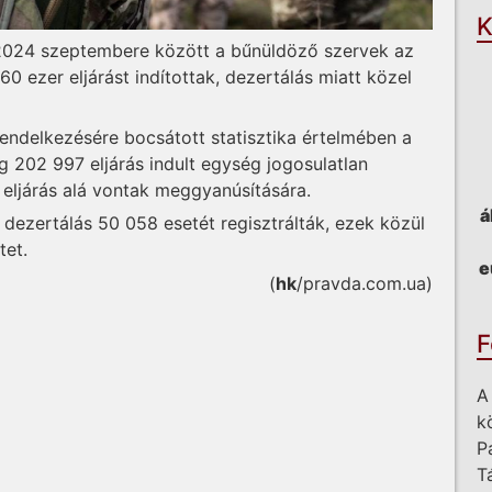
K
 2024 szeptembere között a bűnüldöző szervek az
0 ezer eljárást indítottak, dezertálás miatt közel
rendelkezésére bocsátott statisztika értelmében a
ig 202 997 eljárás indult egység jogosulatlan
 eljárás alá vontak meggyanúsítására.
á
dezertálás 50 058 esetét regisztrálták, ezek közül
tet.
e
(
hk
/pravda.com.ua)
F
A
k
P
T