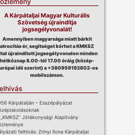
özlemény
A Kárpátaljai Magyar Kulturális
Szövetség újraindítja
jogsegélyvonalát!
Amennyiben magyarsága miatt bárkit
atrocitás ér, segítséget kérhet a KMKSZ
ltal újraindított jogsegélyvonalon minden
hétköznap 8.00-tól 17.00 óráig (közép-
urópai idő szerint) a +380959192802-es
mobilszámon.
elhívás
956 Kárpátalján – Esszépályázat
özépiskolásoknak
 „KMKSZ” Jótékonysági Alapítvány
özleménye
ályázati felhívás: Zrínyi Ilona Kárpátaljai