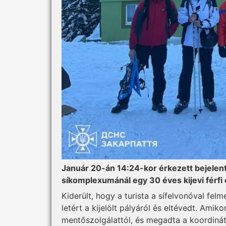
Január 20-án 14:24-kor érkezett bejelen
síkomplexumánál egy 30 éves kijevi férfi 
Kiderült, hogy a turista a sífelvonóval felm
letért a kijelölt pályáról és eltévedt. Amiko
mentőszolgálattól, és megadta a koordinát