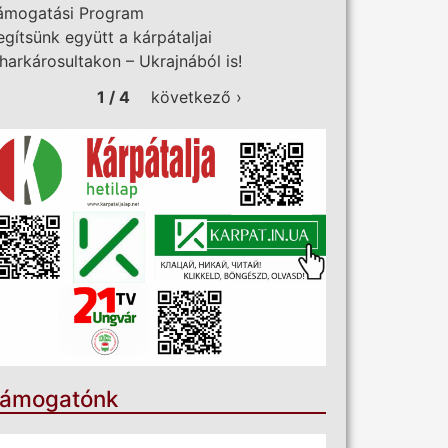
ámogatási Program
egítsünk együtt a kárpátaljai
iharkárosultakon – Ukrajnából is!
1 / 4
következő ›
ámogatónk