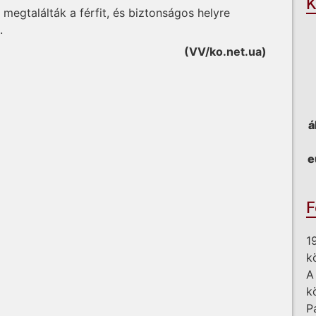
K
 megtalálták a férfit, és biztonságos helyre
.
(VV/ko.net.ua)
á
e
F
1
k
A
k
P