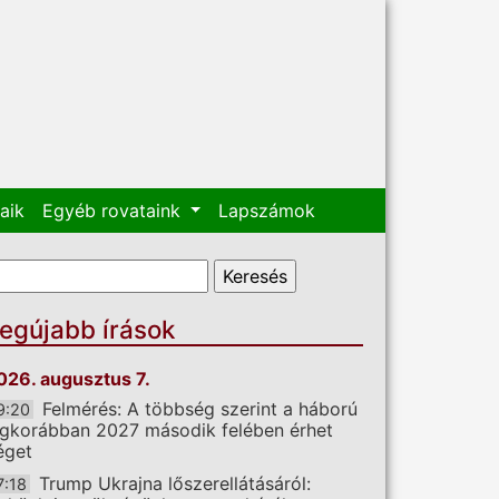
aik
Egyéb rovataink
Lapszámok
eresés űrlap
eresés
egújabb írások
026. augusztus 7.
Felmérés: A többség szerint a háború
9:20
egkorábban 2027 második felében érhet
éget
Trump Ukrajna lőszerellátásáról:
7:18