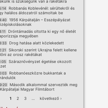
ekünk is szükségünk van a rakétákra
Robbanás Koblevénél: sérültekről és
5:14
gy halálos áldozatról számoltak be
1956 Kárpátalján – Esszépályázat
4:40
özépiskolásoknak
Dróntámadás oltotta ki egy nő életét
4:11
aporizzsja megyében
Drog hatása alatt közlekedett
3:33
Sikorski szerint Ukrajna felett kellene
2:21
előni az orosz rakétákat
Száraznövényzet égetése okozott
1:05
üzet
Robbanóeszközre bukkantak a
0:03
irándulók
Második alkalommal szervezték meg
9:20
 Kárpátaljai Magyar Filmtábort
ldalak
1
2
3
…
következő ›