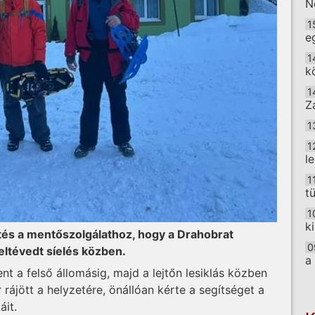
N
1
e
1
k
1
Z
1
1
l
1
t
1
k
tés a mentőszolgálathoz, hogy a Drahobrat
0
eltévedt síelés közben.
a
ent a felső állomásig, majd a lejtőn lesiklás közben
O
r rájött a helyzetére, önállóan kérte a segítséget a
áit.