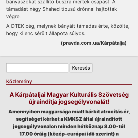
bányászokat szállító buszra mértek csapást. A
támadást négy Shahed típusú drónnal hajtották
végre.
A DTEK cég, melynek bányáit támadás érte, közölte,
hogy kilenc sérült állapota súlyos.
(pravda.com.ua/Kárpátalja)
Keresés űrlap
Keresés
Közlemény
A Kárpátaljai Magyar Kulturális Szövetség
újraindítja jogsegélyvonalát!
Amennyiben magyarsága miatt bárkit atrocitás ér,
segítséget kérhet a KMKSZ által újraindított
jogsegélyvonalon minden hétköznap 8.00-tól
17.00 óráig (közép-európai idő szerint) a