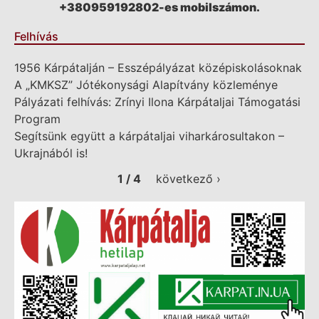
+380959192802-es mobilszámon.
Felhívás
1956 Kárpátalján – Esszépályázat középiskolásoknak
A „KMKSZ” Jótékonysági Alapítvány közleménye
Pályázati felhívás: Zrínyi Ilona Kárpátaljai Támogatási
Program
Segítsünk együtt a kárpátaljai viharkárosultakon –
Ukrajnából is!
1 / 4
következő ›