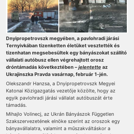
Dnyipropetrovszk megyében, a pavlohradi járási
Ternyivkában tizenketten életüket vesztették és
tizenhatan megsebesültek egy bányászokat szállító
vállalati autóbusz ellen végrehajtott orosz
dróntámadás következtében –
jelentette
az
Ukrajinszka Pravda vasárnap, február 1-jén.
Olekszandr Hanzsa, a Dnyipropetrovszk Megyei
Katonai Közigazgatás vezetője közölte, hogy az
egyik pavlohradi járási vállalat autóbuszát érte
támadás.
Mihajlo Volinecj, az Ukrán Bányászok Független
Szakszervezetének elnöke szerint az oroszok egy
bányavállalatra, valamint a műszakváltáskor a