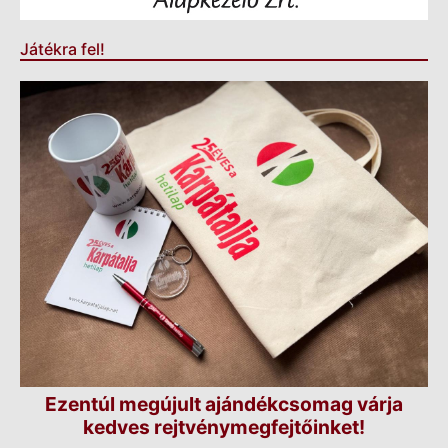
Játékra fel!
Ezentúl megújult ajándékcsomag várja
kedves rejtvénymegfejtőinket!