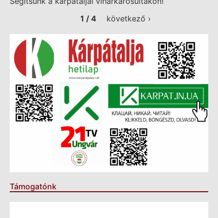
Segítsünk a kárpátaljai viharkárosultakon!
1 / 4
következő ›
Támogatónk