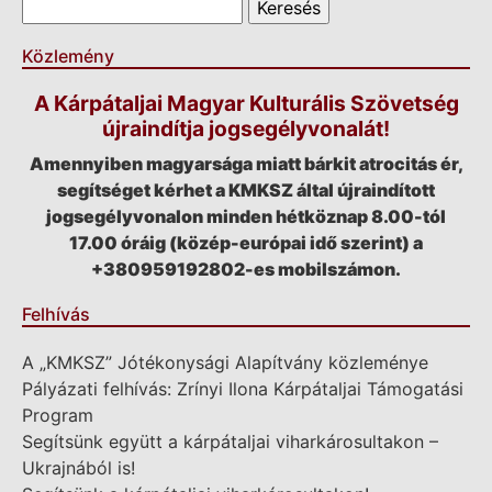
Közlemény
A Kárpátaljai Magyar Kulturális Szövetség
újraindítja jogsegélyvonalát!
Amennyiben magyarsága miatt bárkit atrocitás ér,
segítséget kérhet a KMKSZ által újraindított
jogsegélyvonalon minden hétköznap 8.00-tól
17.00 óráig (közép-európai idő szerint) a
+380959192802-es mobilszámon.
Felhívás
A „KMKSZ” Jótékonysági Alapítvány közleménye
Pályázati felhívás: Zrínyi Ilona Kárpátaljai Támogatási
Program
Segítsünk együtt a kárpátaljai viharkárosultakon –
Ukrajnából is!