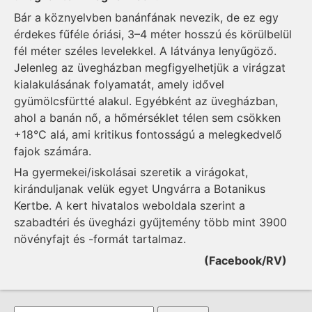
Bár a köznyelvben banánfának nevezik, de ez egy
érdekes fűféle óriási, 3–4 méter hosszú és körülbelül
fél méter széles levelekkel. A látványa lenyűgöző.
Jelenleg az üvegházban megfigyelhetjük a virágzat
kialakulásának folyamatát, amely idővel
gyümölcsfürtté alakul. Egyébként az üvegházban,
ahol a banán nő, a hőmérséklet télen sem csökken
+18°C alá, ami kritikus fontosságú a melegkedvelő
fajok számára.
Ha gyermekei/iskolásai szeretik a virágokat,
kiránduljanak velük egyet Ungvárra a Botanikus
Kertbe. A kert hivatalos weboldala szerint a
szabadtéri és üvegházi gyűjtemény több mint 3900
növényfajt és -formát tartalmaz.
(Facebook/RV)
Keresés űrlap
Keresés