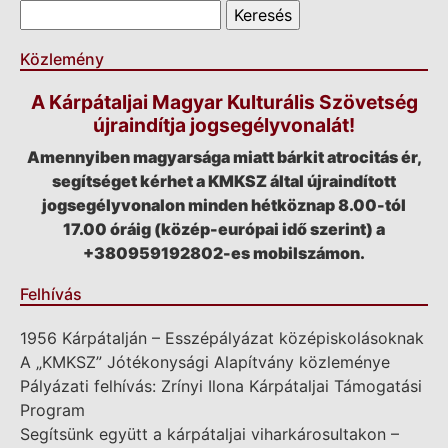
Keresés űrlap
Keresés
Közlemény
A Kárpátaljai Magyar Kulturális Szövetség
újraindítja jogsegélyvonalát!
Amennyiben magyarsága miatt bárkit atrocitás ér,
segítséget kérhet a KMKSZ által újraindított
jogsegélyvonalon minden hétköznap 8.00-tól
17.00 óráig (közép-európai idő szerint) a
+380959192802-es mobilszámon.
Felhívás
1956 Kárpátalján – Esszépályázat középiskolásoknak
A „KMKSZ” Jótékonysági Alapítvány közleménye
Pályázati felhívás: Zrínyi Ilona Kárpátaljai Támogatási
Program
Segítsünk együtt a kárpátaljai viharkárosultakon –