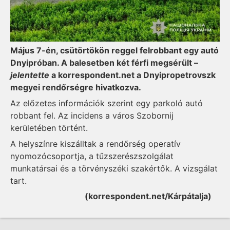
Május 7-én, csütörtökön reggel felrobbant egy autó
Dnyipróban. A balesetben két férfi megsérült –
jelentette
a korrespondent.net a Dnyipropetrovszk
megyei rendőrségre hivatkozva.
Az előzetes információk szerint egy parkoló autó
robbant fel. Az incidens a város Szobornij
kerületében történt.
A helyszínre kiszálltak a rendőrség operatív
nyomozócsoportja, a tűzszerészszolgálat
munkatársai és a törvényszéki szakértők. A vizsgálat
tart.
(korrespondent.net/Kárpátalja)