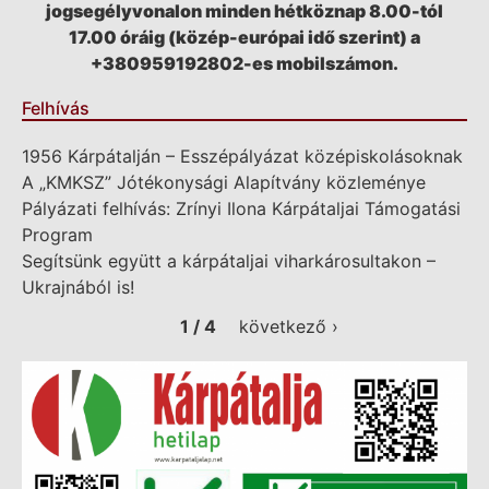
jogsegélyvonalon minden hétköznap 8.00-tól
17.00 óráig (közép-európai idő szerint) a
+380959192802-es mobilszámon.
Felhívás
1956 Kárpátalján – Esszépályázat középiskolásoknak
A „KMKSZ” Jótékonysági Alapítvány közleménye
Pályázati felhívás: Zrínyi Ilona Kárpátaljai Támogatási
Program
Segítsünk együtt a kárpátaljai viharkárosultakon –
Ukrajnából is!
1 / 4
következő ›