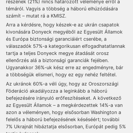
részének (21%) nincs határozott véleménye erről a
témáról. Vagyis a többség a háború elhúzódására
számít – mutat rá a KMISZ.
Arra a kérdésre, hogy készek-e az ukrán csapatok
kivonására Donyeck megyéből az Egyesült Államok
és Európa biztonsági garanciáiért cserébe, a
válaszadók 57%-a kategorikusan elfogadhatatlannak
tartja a teljes Donyeck megye átadását orosz
ellenőrzés alá a biztonsági garanciák fejében.
Ugyanakkor 36%-uk kész erre az engedményre, bár
a többségük elismeri, hogy ez egy nehéz feltétel.
Az ukránok 60%-a véli úgy, hogy az Oroszországi
Föderáció akadályozza a leginkább a háború
befejezésére irányuló erőfeszítéseket. A következő
az Egyesült Államok – a megkérdezettek 14%-a van
azon a véleményen, hogy elsősorban Washington a
felelős a háború befejezésének késéséért; további
7% Ukrajnát hibáztatja elsősorban, Európát pedig 5%