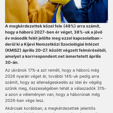
A megkérdezettek közel fele (48%) arra számít,
hogy a háború 2027-ben ér véget, 38%-uk a jövő
év második felét jelölte meg ezzel kapcsolatban –
derül ki a Kijevi Nemzetközi Szociológiai Intézet
(KMISZ) április 20–27. között végzett felméréséből,
amelyet a korrrespondent.net ismertetett április
30-án.
Az ukránok 17%-a azt reméli, hogy a háború még
2026 nyarán véget ér, további 14%-uk pedig arra
számít, hogy az ellenségeskedés az idei év végéig
szűnik meg, összességében tehát a válaszadók 31%-
a azon a véleményen van, hogy a háborúnak még
2026-ban vége lesz.
Akárcsak korábban, a megkérdezettek jelentős