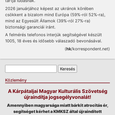
tartja ludasnak.
2026 januárjához képest az ukránok körében
csökkent a bizalom mind Európa (59%-ról 52%-ra),
mind az Egyesült Államok (39%-ról 27%-ra)
biztonsági garanciái iránt.
A felmérés telefonos interjúk segítségével készült
1005, 18 éves és idősebb válaszadó bevonásával.
(
hk
/korrespondent.net)
Keresés űrlap
Keresés
Közlemény
A Kárpátaljai Magyar Kulturális Szövetség
újraindítja jogsegélyvonalát!
Amennyiben magyarsága miatt bárkit atrocitás ér,
segítséget kérhet a KMKSZ által újraindított