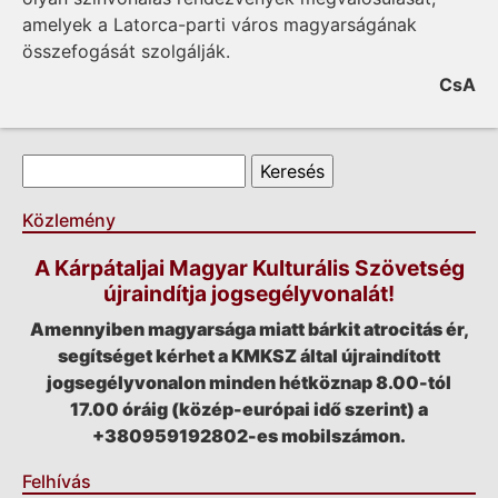
amelyek a Latorca-parti város magyarságának
összefogását szolgálják.
CsA
Keresés űrlap
Keresés
Közlemény
A Kárpátaljai Magyar Kulturális Szövetség
újraindítja jogsegélyvonalát!
Amennyiben magyarsága miatt bárkit atrocitás ér,
segítséget kérhet a KMKSZ által újraindított
jogsegélyvonalon minden hétköznap 8.00-tól
17.00 óráig (közép-európai idő szerint) a
+380959192802-es mobilszámon.
Felhívás