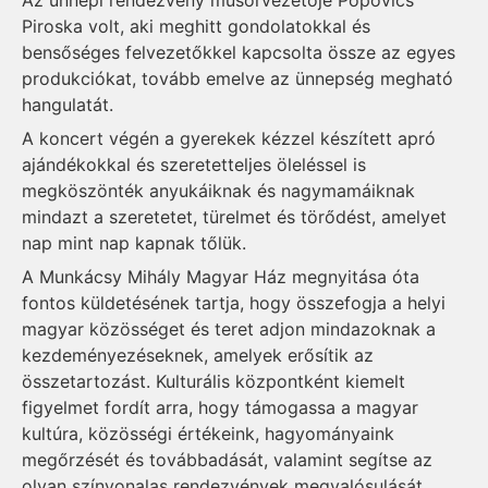
Az ünnepi rendezvény műsorvezetője Popovics
Piroska volt, aki meghitt gondolatokkal és
bensőséges felvezetőkkel kapcsolta össze az egyes
produkciókat, tovább emelve az ünnepség megható
hangulatát.
A koncert végén a gyerekek kézzel készített apró
ajándékokkal és szeretetteljes öleléssel is
megköszönték anyukáiknak és nagymamáiknak
mindazt a szeretetet, türelmet és törődést, amelyet
nap mint nap kapnak tőlük.
A Munkácsy Mihály Magyar Ház megnyitása óta
fontos küldetésének tartja, hogy összefogja a helyi
magyar közösséget és teret adjon mindazoknak a
kezdeményezéseknek, amelyek erősítik az
összetartozást. Kulturális központként kiemelt
figyelmet fordít arra, hogy támogassa a magyar
kultúra, közösségi értékeink, hagyományaink
megőrzését és továbbadását, valamint segítse az
olyan színvonalas rendezvények megvalósulását,