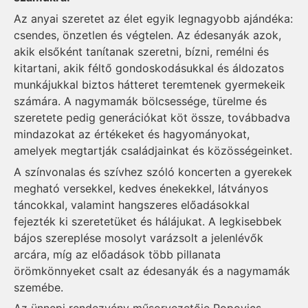
Az anyai szeretet az élet egyik legnagyobb ajándéka:
csendes, önzetlen és végtelen. Az édesanyák azok,
akik elsőként tanítanak szeretni, bízni, remélni és
kitartani, akik féltő gondoskodásukkal és áldozatos
munkájukkal biztos hátteret teremtenek gyermekeik
számára. A nagymamák bölcsessége, türelme és
szeretete pedig generációkat köt össze, továbbadva
mindazokat az értékeket és hagyományokat,
amelyek megtartják családjainkat és közösségeinket.
A színvonalas és szívhez szóló koncerten a gyerekek
megható versekkel, kedves énekekkel, látványos
táncokkal, valamint hangszeres előadásokkal
fejezték ki szeretetüket és hálájukat. A legkisebbek
bájos szereplése mosolyt varázsolt a jelenlévők
arcára, míg az előadások több pillanata
örömkönnyeket csalt az édesanyák és a nagymamák
szemébe.