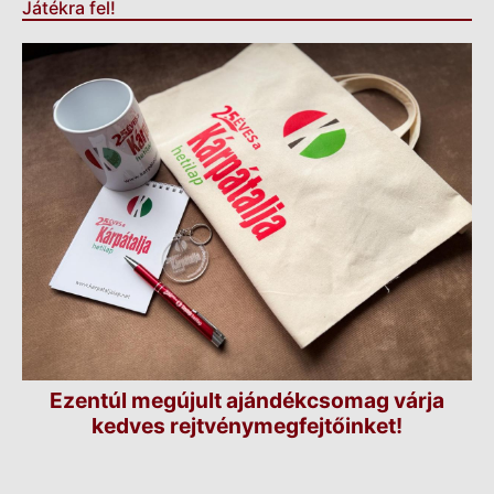
Játékra fel!
Ezentúl megújult ajándékcsomag várja
kedves rejtvénymegfejtőinket!