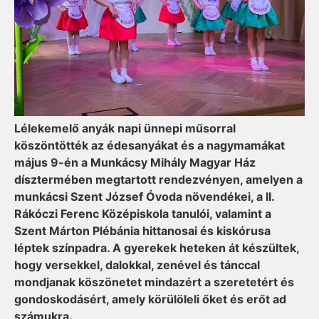
Lélekemelő anyák napi ünnepi műsorral
köszöntötték az édesanyákat és a nagymamákat
május 9-én a Munkácsy Mihály Magyar Ház
dísztermében megtartott rendezvényen, amelyen a
munkácsi Szent József Óvoda növendékei, a II.
Rákóczi Ferenc Középiskola tanulói, valamint a
Szent Márton Plébánia hittanosai és kiskórusa
léptek színpadra. A gyerekek heteken át készültek,
hogy versekkel, dalokkal, zenével és tánccal
mondjanak köszönetet mindazért a szeretetért és
gondoskodásért, amely körülöleli őket és erőt ad
számukra.