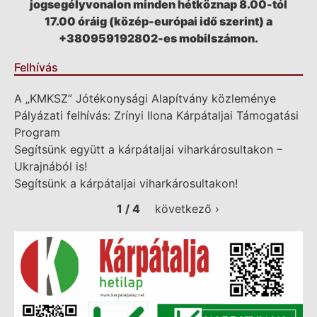
jogsegélyvonalon minden hétköznap 8.00-tól
17.00 óráig (közép-európai idő szerint) a
+380959192802-es mobilszámon.
Felhívás
A „KMKSZ” Jótékonysági Alapítvány közleménye
Pályázati felhívás: Zrínyi Ilona Kárpátaljai Támogatási
Program
Segítsünk együtt a kárpátaljai viharkárosultakon –
Ukrajnából is!
Segítsünk a kárpátaljai viharkárosultakon!
1 / 4
következő ›