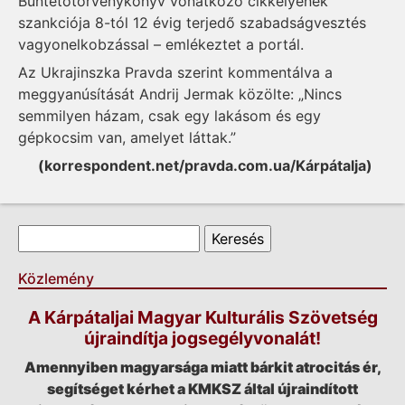
Büntetőtörvénykönyv vonatkozó cikkelyének
szankciója 8-tól 12 évig terjedő szabadságvesztés
vagyonelkobzással – emlékeztet a portál.
Az Ukrajinszka Pravda
szerint
kommentálva a
meggyanúsítását Andrij Jermak közölte: „Nincs
semmilyen házam, csak egy lakásom és egy
gépkocsim van, amelyet láttak.”
(korrespondent.net/pravda.com.ua/Kárpátalja)
Keresés űrlap
Keresés
Közlemény
A Kárpátaljai Magyar Kulturális Szövetség
újraindítja jogsegélyvonalát!
Amennyiben magyarsága miatt bárkit atrocitás ér,
segítséget kérhet a KMKSZ által újraindított