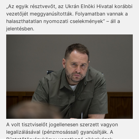
„Az egyik résztvevőt, az Ukrán Elnöki Hivatal korábbi
vezetőjét meggyanúsították. Folyamatban vannak a
halaszthatatlan nyomozati cselekmények” – áll a
jelentésben.
A volt tisztviselőt jogellenesen szerzett vagyon
legalizálásával (pénzmosással) gyanúsítják. A