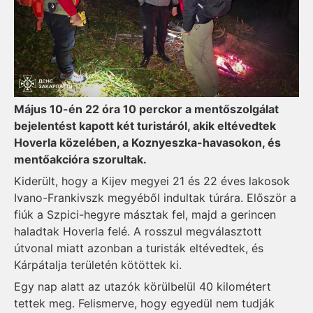
Május 10-én 22 óra 10 perckor a mentőszolgálat
bejelentést kapott két turistáról, akik eltévedtek
Hoverla közelében, a Koznyeszka-havasokon, és
mentőakcióra szorultak.
Kiderült, hogy a Kijev megyei 21 és 22 éves lakosok
Ivano-Frankivszk megyéből indultak túrára. Először a
fiúk a Szpici-hegyre másztak fel, majd a gerincen
haladtak Hoverla felé. A rosszul megválasztott
útvonal miatt azonban a turisták eltévedtek, és
Kárpátalja területén kötöttek ki.
Egy nap alatt az utazók körülbelül 40 kilométert
tettek meg. Felismerve, hogy egyedül nem tudják