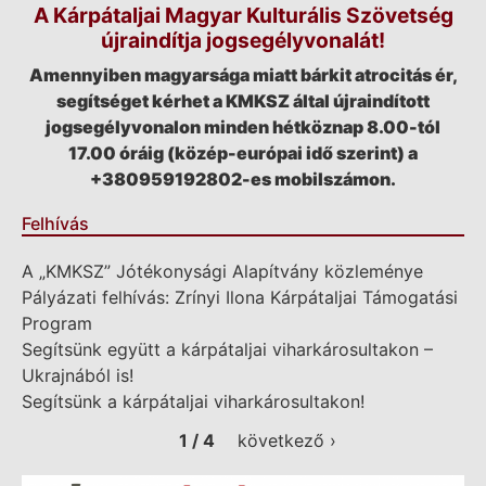
A Kárpátaljai Magyar Kulturális Szövetség
újraindítja jogsegélyvonalát!
Amennyiben magyarsága miatt bárkit atrocitás ér,
segítséget kérhet a KMKSZ által újraindított
jogsegélyvonalon minden hétköznap 8.00-tól
17.00 óráig (közép-európai idő szerint) a
+380959192802-es mobilszámon.
Felhívás
A „KMKSZ” Jótékonysági Alapítvány közleménye
Pályázati felhívás: Zrínyi Ilona Kárpátaljai Támogatási
Program
Segítsünk együtt a kárpátaljai viharkárosultakon –
Ukrajnából is!
Segítsünk a kárpátaljai viharkárosultakon!
1 / 4
következő ›