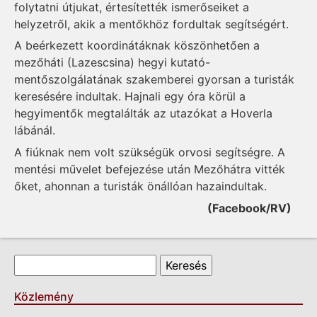
folytatni útjukat, értesítették ismerőseiket a
helyzetről, akik a mentőkhöz fordultak segítségért.
A beérkezett koordinátáknak köszönhetően a
mezőháti (Lazescsina) hegyi kutató-
mentőszolgálatának szakemberei gyorsan a turisták
keresésére indultak. Hajnali egy óra körül a
hegyimentők megtalálták az utazókat a Hoverla
lábánál.
A fiúknak nem volt szükségük orvosi segítségre. A
mentési művelet befejezése után Mezőhátra vitték
őket, ahonnan a turisták önállóan hazaindultak.
(Facebook/RV)
Keresés űrlap
Keresés
Közlemény