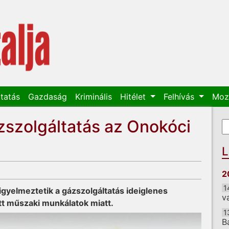
tatás
Gazdaság
Kriminális
Hitélet
Felhívás
Moz
ázszolgáltatás az Onokóci
K
K
L
2
1
igyelmeztetik a gázszolgáltatás ideiglenes
v
tt műszaki munkálatok miatt.
1
B