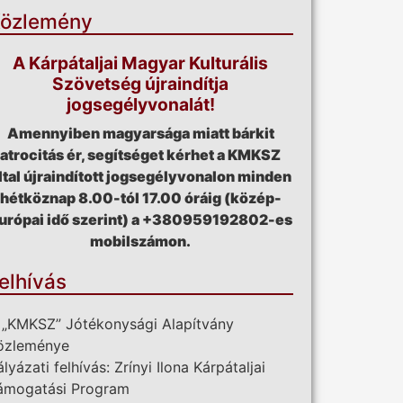
özlemény
A Kárpátaljai Magyar Kulturális
Szövetség újraindítja
jogsegélyvonalát!
Amennyiben magyarsága miatt bárkit
atrocitás ér, segítséget kérhet a KMKSZ
ltal újraindított jogsegélyvonalon minden
hétköznap 8.00-tól 17.00 óráig (közép-
urópai idő szerint) a +380959192802-es
mobilszámon.
elhívás
 „KMKSZ” Jótékonysági Alapítvány
özleménye
ályázati felhívás: Zrínyi Ilona Kárpátaljai
ámogatási Program