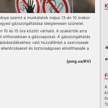
K
énye szerint a munkálatok május 13-án 10 órakor
egyed gázszolgáltatása ideiglenesen szünetel.
én 10 és 15 óra között várható. A szakértők arra
 el otthonaikban a gázcsapokat. A gázszolgáltatás
a gázkészülékekhez való hozzáférést a szervizesek
á
ellenőrzéseket és biztonságosan elindíthassák a
e
(pmg.ua/RV)
F
A
k
P
T