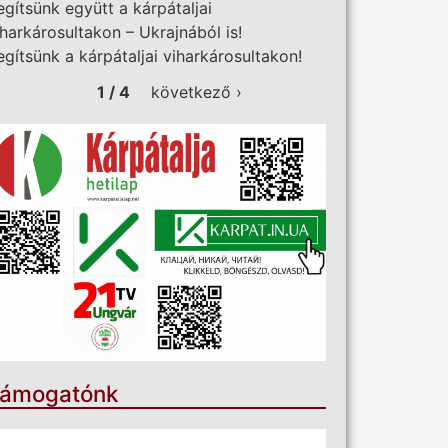
egítsünk együtt a kárpátaljai
iharkárosultakon – Ukrajnából is!
egítsünk a kárpátaljai viharkárosultakon!
1 / 4
következő ›
ámogatónk