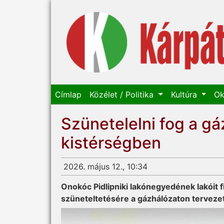
Címlap
Közélet / Politika
Kultúra
Ok
Szünetelelni fog a g
kistérségben
2026. május 12., 10:34
Onokóc Pidlipniki lakónegyedének lakóit f
szüneteltetésére a gázhálózaton terveze