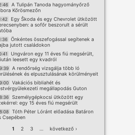
A Tulipán Tanoda hagyományőrző
2:46
ábora Kőrösmezőn
Egy Škoda és egy Chevrolet ütközött
1:42
erecsenyben: a sofőr beszorult a sérült
utóba
Önkéntes összefogással segítenek a
1:36
ajba jutott családokon
Ungváron egy 11 éves fiú megsérült,
0:41
iután leesett egy kvadról
A rendőrség vizsgálja több ló
9:39
érülésének és elpusztulásának körülményeit
Vakációs bibliahét és
9:00
estvérgyülekezeti megállapodás Guton
Személygépkocsi ütközött egy
8:36
zekérrel: egy 15 éves fiú megsérült
Tóth Péter Lóránt előadása Batáron
8:08
s Csepében
ldalak
1
2
3
…
következő ›