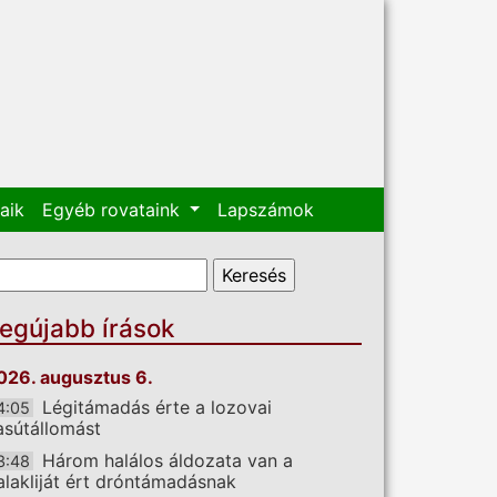
aik
Egyéb rovataink
Lapszámok
eresés űrlap
eresés
egújabb írások
026. augusztus 6.
Légitámadás érte a lozovai
4:05
asútállomást
Három halálos áldozata van a
3:48
alakliját ért dróntámadásnak