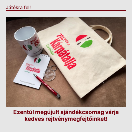
Játékra fel!
Ezentúl megújult ajándékcsomag várja
kedves rejtvénymegfejtőinket!