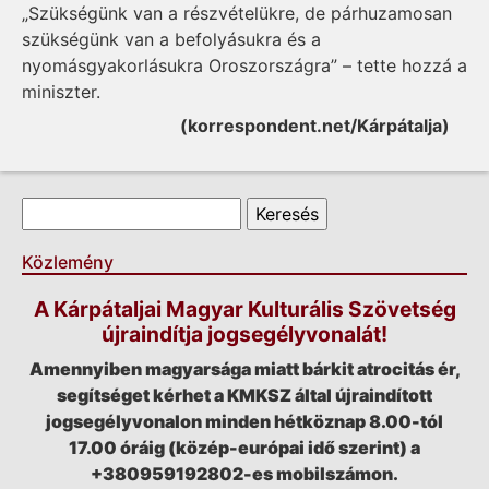
„Szükségünk van a részvételükre, de párhuzamosan
szükségünk van a befolyásukra és a
nyomásgyakorlásukra Oroszországra” – tette hozzá a
miniszter.
(korrespondent.net/Kárpátalja)
Keresés űrlap
Keresés
Közlemény
A Kárpátaljai Magyar Kulturális Szövetség
újraindítja jogsegélyvonalát!
Amennyiben magyarsága miatt bárkit atrocitás ér,
segítséget kérhet a KMKSZ által újraindított
jogsegélyvonalon minden hétköznap 8.00-tól
17.00 óráig (közép-európai idő szerint) a
+380959192802-es mobilszámon.