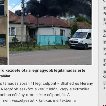
N
1
e
1
k
1
Z
1
1
l
1
t
orú kezdete óta a legnagyobb légitámadás érte.
1
alálat.
k
es támadás során 11 légi célpont – Shahed és Herany
0
a
A legtöbb eszközt sikerült lelőni vagy elektronikai
zonban néhány drón elérte célpontját. A
O
nem veszélyeztetik kritikus mértékben a