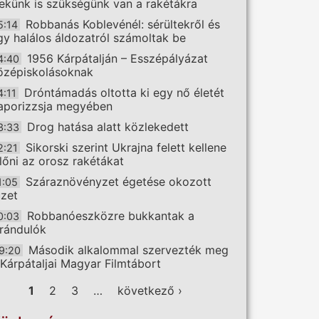
ekünk is szükségünk van a rakétákra
Robbanás Koblevénél: sérültekről és
5:14
gy halálos áldozatról számoltak be
1956 Kárpátalján – Esszépályázat
4:40
özépiskolásoknak
Dróntámadás oltotta ki egy nő életét
4:11
aporizzsja megyében
Drog hatása alatt közlekedett
3:33
Sikorski szerint Ukrajna felett kellene
2:21
előni az orosz rakétákat
Száraznövényzet égetése okozott
1:05
üzet
Robbanóeszközre bukkantak a
0:03
irándulók
Második alkalommal szervezték meg
9:20
 Kárpátaljai Magyar Filmtábort
ldalak
1
2
3
…
következő ›