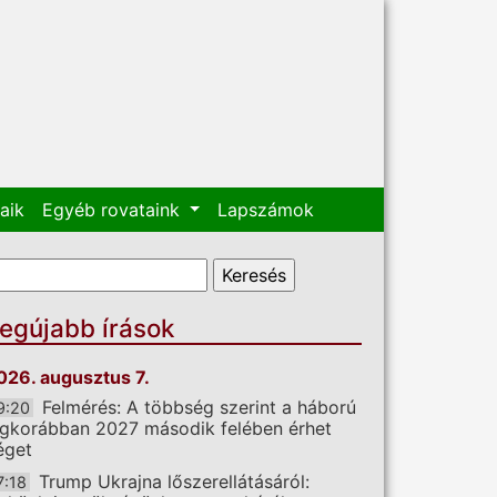
aik
Egyéb rovataink
Lapszámok
eresés űrlap
eresés
egújabb írások
026. augusztus 7.
Felmérés: A többség szerint a háború
9:20
egkorábban 2027 második felében érhet
éget
Trump Ukrajna lőszerellátásáról:
7:18