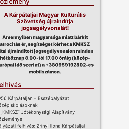
özlemény
A Kárpátaljai Magyar Kulturális
Szövetség újraindítja
jogsegélyvonalát!
Amennyiben magyarsága miatt bárkit
atrocitás ér, segítséget kérhet a KMKSZ
ltal újraindított jogsegélyvonalon minden
hétköznap 8.00-tól 17.00 óráig (közép-
urópai idő szerint) a +380959192802-es
mobilszámon.
elhívás
956 Kárpátalján – Esszépályázat
özépiskolásoknak
 „KMKSZ” Jótékonysági Alapítvány
özleménye
ályázati felhívás: Zrínyi Ilona Kárpátaljai