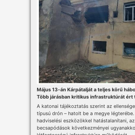
Május 13-án Kárpátalját a teljes körű háb
Több járásban kritikus infrastruktúrát ért t
A katonai tájékoztatás szerint az ellenség
típusú drón – hatolt be a megye légterébe. 
hadviselési eszközökkel hatástalanítani, a
becsapódások következményei ugyanakkor 
létfontosságú infrastruktúra működését.