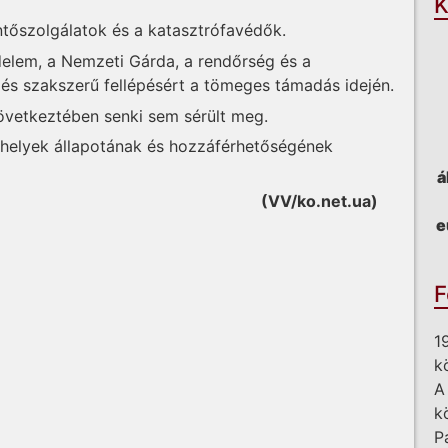
K
ntőszolgálatok és a katasztrófavédők.
elem, a Nemzeti Gárda, a rendőrség és a
és szakszerű fellépésért a tömeges támadás idején.
övetkeztében senki sem sérült meg.
helyek állapotának és hozzáférhetőségének
á
(VV/ko.net.ua)
e
F
1
k
A
k
P