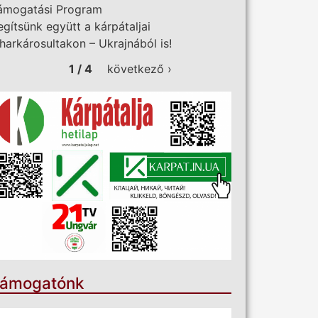
ámogatási Program
egítsünk együtt a kárpátaljai
iharkárosultakon – Ukrajnából is!
1 / 4
következő ›
ámogatónk