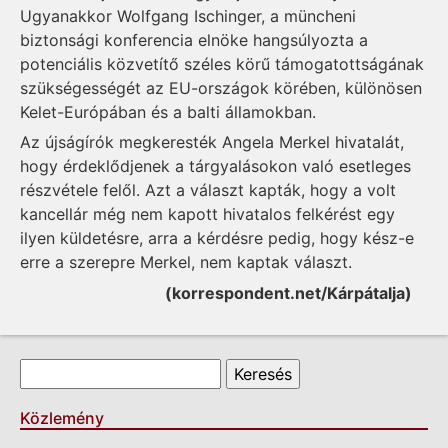
Ugyanakkor Wolfgang Ischinger, a müncheni
biztonsági konferencia elnöke hangsúlyozta a
potenciális közvetítő széles körű támogatottságának
szükségességét az EU-országok körében, különösen
Kelet-Európában és a balti államokban.
Az újságírók megkeresték Angela Merkel hivatalát,
hogy érdeklődjenek a tárgyalásokon való esetleges
részvétele felől. Azt a választ kapták, hogy a volt
kancellár még nem kapott hivatalos felkérést egy
ilyen küldetésre, arra a kérdésre pedig, hogy kész-e
erre a szerepre Merkel, nem kaptak választ.
(korrespondent.net/Kárpátalja)
Keresés űrlap
Keresés
Közlemény