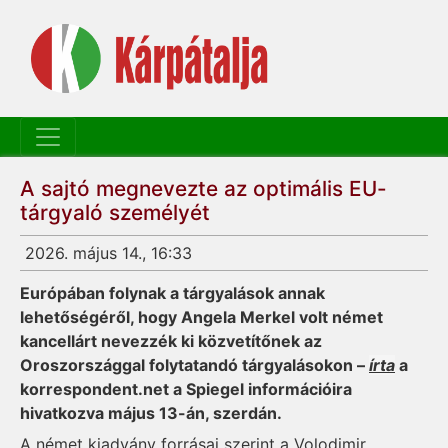
A sajtó megnevezte az optimális EU-
tárgyaló személyét
2026. május 14., 16:33
Európában folynak a tárgyalások annak
lehetőségéről, hogy Angela Merkel volt német
kancellárt nevezzék ki közvetítőnek az
Oroszországgal folytatandó tárgyalásokon –
írta
a
korrespondent.net a Spiegel információira
hivatkozva május 13-án, szerdán.
A német kiadvány forrásai szerint a Volodimir