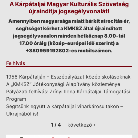
A Kárpátaljai Magyar Kulturális Szövetség
újraindítja jogsegélyvonalát!
Amennyiben magyarsága miatt bárkit atrocitás ér,
segítséget kérhet a KMKSZ által újraindított
jogsegélyvonalon minden hétköznap 8.00-tól
17.00 óráig (közép-európai idő szerint) a
+380959192802-es mobilszámon.
Felhívás
1956 Kárpátalján – Esszépályázat középiskolásoknak
A „KMKSZ” Jótékonysági Alapítvány közleménye
Pályázati felhívás: Zrínyi Ilona Kárpátaljai Támogatási
Program
Segítsünk együtt a kárpátaljai viharkárosultakon –
Ukrajnából is!
1 / 4
következő ›