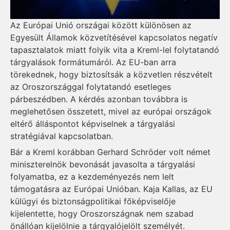
Az Európai Unió országai között különösen az
Egyesült Államok közvetítésével kapcsolatos negatív
tapasztalatok miatt folyik vita a Kreml-lel folytatandó
tárgyalások formátumáról. Az EU-ban arra
törekednek, hogy biztosítsák a közvetlen részvételt
az Oroszországgal folytatandó esetleges
párbeszédben. A kérdés azonban továbbra is
meglehetősen összetett, mivel az európai országok
eltérő álláspontot képviselnek a tárgyalási
stratégiával kapcsolatban.
Bár a Kreml korábban Gerhard Schröder volt német
miniszterelnök bevonását javasolta a tárgyalási
folyamatba, ez a kezdeményezés nem lelt
támogatásra az Európai Unióban. Kaja Kallas, az EU
külügyi és biztonságpolitikai főképviselője
kijelentette, hogy Oroszországnak nem szabad
önállóan kijelölnie a tárgyalójelölt személyét.