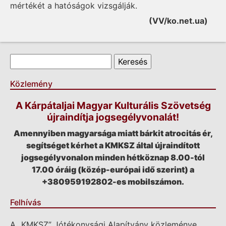
mértékét a hatóságok vizsgálják.
(VV/ko.net.ua)
Keresés űrlap
Keresés
Közlemény
A Kárpátaljai Magyar Kulturális Szövetség
újraindítja jogsegélyvonalát!
Amennyiben magyarsága miatt bárkit atrocitás ér,
segítséget kérhet a KMKSZ által újraindított
jogsegélyvonalon minden hétköznap 8.00-tól
17.00 óráig (közép-európai idő szerint) a
+380959192802-es mobilszámon.
Felhívás
A „KMKSZ” Jótékonysági Alapítvány közleménye