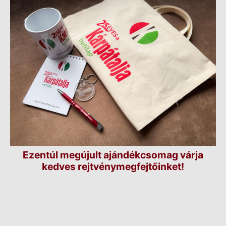
Ezentúl megújult ajándékcsomag várja
kedves rejtvénymegfejtőinket!