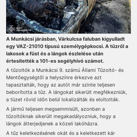
A Munkácsi járásban, Várkulcsa faluban kigyulladt
egy VAZ-21010 típusú személygépkocsi. A tűzről a
lakosok a füst és a lángok észlelése után
értesítették a 101-es segélyhívó számot.
A tűzoltók a Munkácsi 9. számú Állami Tűzoltó- és
Mentőegységtől a helyszínre érkezve azt
tapasztalták, hogy az autót már szinte teljesen
beborította a tűz. A lángokat sikerült megfékezniük,
a tüzet rövid időn belül lokalizálták és eloltották.
A jármű teljesen megsemmisült, azonban a
tűzoltóknak sikerült megakadályozniuk, hogy a
lángok átterjedjenek a közeli lakóházra.
A tűz keletkezésének okát és a keletkezett kár