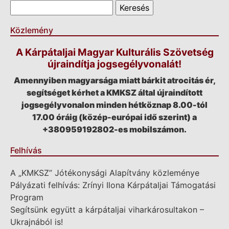
Keresés űrlap
Keresés
Közlemény
A Kárpátaljai Magyar Kulturális Szövetség
újraindítja jogsegélyvonalát!
Amennyiben magyarsága miatt bárkit atrocitás ér,
segítséget kérhet a KMKSZ által újraindított
jogsegélyvonalon minden hétköznap 8.00-tól
17.00 óráig (közép-európai idő szerint) a
+380959192802-es mobilszámon.
Felhívás
A „KMKSZ” Jótékonysági Alapítvány közleménye
Pályázati felhívás: Zrínyi Ilona Kárpátaljai Támogatási
Program
Segítsünk együtt a kárpátaljai viharkárosultakon –
Ukrajnából is!