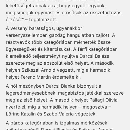
lehetőséget adnak arra, hogy együtt legyünk,
megismerjük egymást és erősítsük az összetartozás
érzését” – fogalmazott.
A verseny barátságos, ugyanakkor
versenyszellemben gazdag hangulatban zajlott. A
résztvevők több kategóriában mérhették össze
ügyességüket és kitartásukat. A férfi kategóriában
kiemelkedő teljesítményt nyújtva Darcsi Balázs
szerezte meg az abszolút első helyet. A második
helyen Szikszai Arnold végzett, míg a harmadik
helyet Ferenc Martin érdemelte ki.
A női mezőnyben Darcsi Bianka bizonyult a
legeredményesebbnek, magabiztos játékkal szerezve
meg az első helyet. A második helyet Pallagi Olívia
nyerte el, míg a harmadik helyen – megosztva –
Lőrinc Katalin és Szabó Valéria végeztek.
A páros kategóriában is izgalmas mérkőzések
zajlottak: végül Darcsi Bianka és Szikszai Arnold