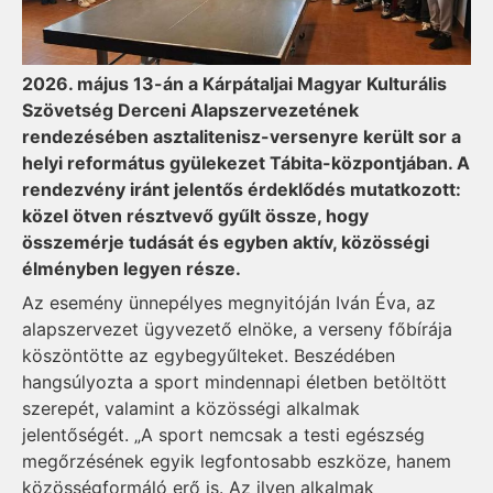
2026. május 13-án a Kárpátaljai Magyar Kulturális
Szövetség Derceni Alapszervezetének
rendezésében asztalitenisz-versenyre került sor a
helyi református gyülekezet Tábita-központjában. A
rendezvény iránt jelentős érdeklődés mutatkozott:
közel ötven résztvevő gyűlt össze, hogy
összemérje tudását és egyben aktív, közösségi
élményben legyen része.
Az esemény ünnepélyes megnyitóján Iván Éva, az
alapszervezet ügyvezető elnöke, a verseny főbírája
köszöntötte az egybegyűlteket. Beszédében
hangsúlyozta a sport mindennapi életben betöltött
szerepét, valamint a közösségi alkalmak
jelentőségét. „A sport nemcsak a testi egészség
megőrzésének egyik legfontosabb eszköze, hanem
közösségformáló erő is. Az ilyen alkalmak