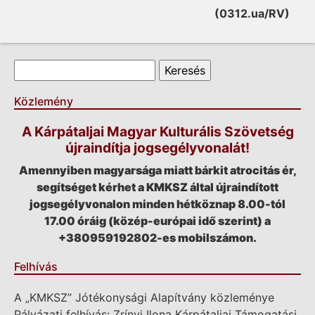
(0312.ua/RV)
Keresés űrlap
Keresés
Közlemény
A Kárpátaljai Magyar Kulturális Szövetség
újraindítja jogsegélyvonalát!
Amennyiben magyarsága miatt bárkit atrocitás ér,
segítséget kérhet a KMKSZ által újraindított
jogsegélyvonalon minden hétköznap 8.00-tól
17.00 óráig (közép-európai idő szerint) a
+380959192802-es mobilszámon.
Felhívás
A „KMKSZ” Jótékonysági Alapítvány közleménye
Pályázati felhívás: Zrínyi Ilona Kárpátaljai Támogatási