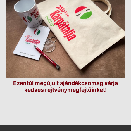
Ezentúl megújult ajándékcsomag várja
kedves rejtvénymegfejtőinket!