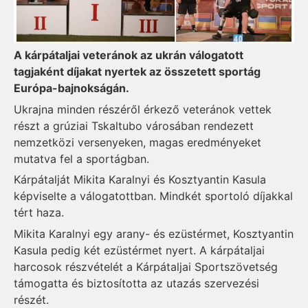
A kárpátaljai veteránok az ukrán válogatott
tagjaként díjakat nyertek az összetett sportág
Európa-bajnokságán.
Ukrajna minden részéről érkező veteránok vettek
részt a grúziai Tskaltubo városában rendezett
nemzetközi versenyeken, magas eredményeket
mutatva fel a sportágban.
Kárpátalját Mikita Karalnyi és Kosztyantin Kasula
képviselte a válogatottban. Mindkét sportoló díjakkal
tért haza.
Mikita Karalnyi egy arany- és ezüstérmet, Kosztyantin
Kasula pedig két ezüstérmet nyert. A kárpátaljai
harcosok részvételét a Kárpátaljai Sportszövetség
támogatta és biztosította az utazás szervezési
részét.