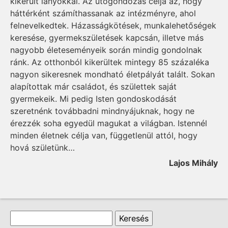
kikerült lányokkal. Az utógondozás célja az, hogy
háttérként számíthassanak az intézményre, ahol
felnevelkedtek. Házasságkötések, munkalehetőségek
keresése, gyermekszületések kapcsán, illetve más
nagyobb életeseményeik során mindig gondolnak
ránk. Az otthonból kikerültek mintegy 85 százaléka
nagyon sikeresnek mondható életpályát talált. Sokan
alapítottak már családot, és születtek saját
gyermekeik. Mi pedig Isten gondoskodását
szeretnénk továbbadni mindnyájuknak, hogy ne
érezzék soha egyedül magukat a világban. Istennél
minden életnek célja van, függetlenül attól, hogy
hová születünk…
Lajos Mihály
Keresés űrlap
Keresés