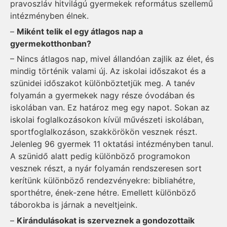
pravoszláv hitvilágú gyermekek református szellemű
intézményben élnek.
–
Miként telik el egy átlagos nap a
gyermekotthonban?
– Nincs átlagos nap, mivel állandóan zajlik az élet, és
mindig történik valami új. Az iskolai időszakot és a
szünidei időszakot különböztetjük meg. A tanév
folyamán a gyermekek nagy része óvodában és
iskolában van. Ez határoz meg egy napot. Sokan az
iskolai foglalkozásokon kívül művészeti iskolában,
sportfoglalkozáson, szakkörökön vesznek részt.
Jelenleg 96 gyermek 11 oktatási intézményben tanul.
A szünidő alatt pedig különböző programokon
vesznek részt, a nyár folyamán rendszeresen sort
kerítünk különböző rendezvényekre: bibliahétre,
sporthétre, ének-zene hétre. Emellett különböző
táborokba is járnak a neveltjeink.
–
Kirándulásokat is szerveznek a gondozottaik