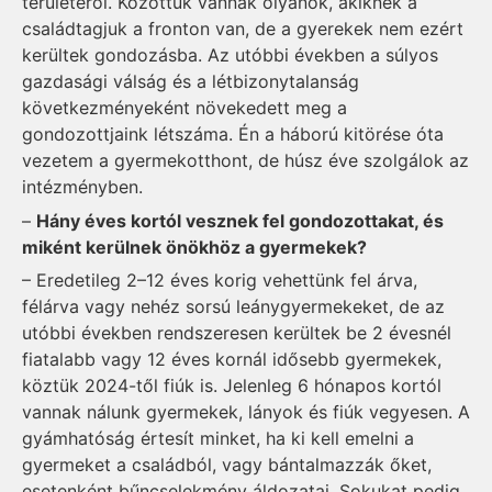
területéről. Közöttük vannak olyanok, akiknek a
családtagjuk a fronton van, de a gyerekek nem ezért
kerültek gondozásba. Az utóbbi években a súlyos
gazdasági válság és a létbizonytalanság
következményeként növekedett meg a
gondozottjaink létszáma. Én a háború kitörése óta
vezetem a gyermekotthont, de húsz éve szolgálok az
intézményben.
–
Hány éves kortól vesznek fel gondozottakat, és
miként kerülnek önökhöz a gyermekek?
– Eredetileg 2–12 éves korig vehettünk fel árva,
félárva vagy nehéz sorsú leánygyermekeket, de az
utóbbi években rendszeresen kerültek be 2 évesnél
fiatalabb vagy 12 éves kornál idősebb gyermekek,
köztük 2024-től fiúk is. Jelenleg 6 hónapos kortól
vannak nálunk gyermekek, lányok és fiúk vegyesen. A
gyámhatóság értesít minket, ha ki kell emelni a
gyermeket a családból, vagy bántalmazzák őket,
esetenként bűncselekmény áldozatai. Sokukat pedig