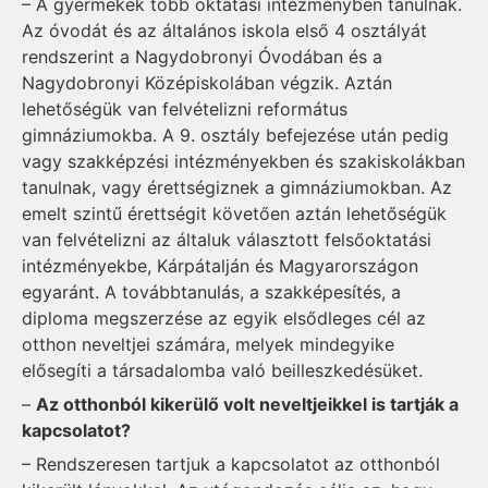
– A gyermekek több oktatási intézményben tanulnak.
Az óvodát és az általános iskola első 4 osztályát
rendszerint a Nagydobronyi Óvodában és a
Nagydobronyi Középiskolában végzik. Aztán
lehetőségük van felvételizni református
gimnáziumokba. A 9. osztály befejezése után pedig
vagy szakképzési intézményekben és szakiskolákban
tanulnak, vagy érettségiznek a gimnáziumokban. Az
emelt szintű érettségit követően aztán lehetőségük
van felvételizni az általuk választott felsőoktatási
intézményekbe, Kárpátalján és Magyarországon
egyaránt. A továbbtanulás, a szakképesítés, a
diploma megszerzése az egyik elsődleges cél az
otthon neveltjei számára, melyek mindegyike
elősegíti a társadalomba való beilleszkedésüket.
–
Az otthonból kikerülő volt neveltjeikkel is tartják a
kapcsolatot?
– Rendszeresen tartjuk a kapcsolatot az otthonból