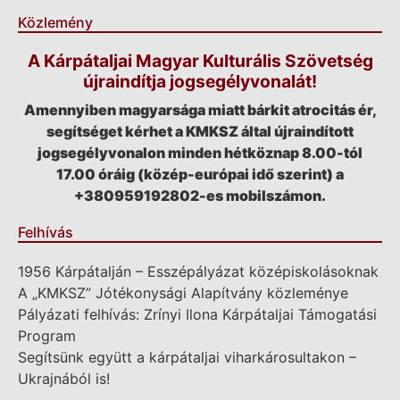
Közlemény
A Kárpátaljai Magyar Kulturális Szövetség
újraindítja jogsegélyvonalát!
Amennyiben magyarsága miatt bárkit atrocitás ér,
segítséget kérhet a KMKSZ által újraindított
jogsegélyvonalon minden hétköznap 8.00-tól
17.00 óráig (közép-európai idő szerint) a
+380959192802-es mobilszámon.
Felhívás
1956 Kárpátalján – Esszépályázat középiskolásoknak
A „KMKSZ” Jótékonysági Alapítvány közleménye
Pályázati felhívás: Zrínyi Ilona Kárpátaljai Támogatási
Program
Segítsünk együtt a kárpátaljai viharkárosultakon –
Ukrajnából is!