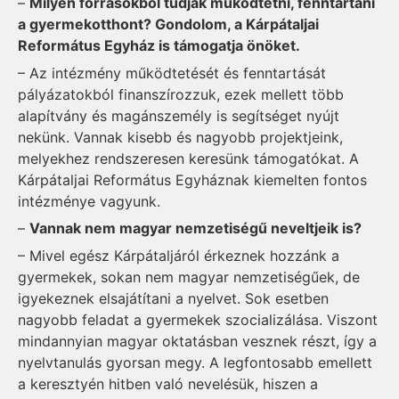
–
Milyen forrásokból tudják működtetni, fenntartani
a gyermekotthont? Gondolom, a Kárpátaljai
Református Egyház is támogatja önöket.
– Az intézmény működtetését és fenntartását
pályázatokból finanszírozzuk, ezek mellett több
alapítvány és magánszemély is segítséget nyújt
nekünk. Vannak kisebb és nagyobb projektjeink,
melyekhez rendszeresen keresünk támogatókat. A
Kárpátaljai Református Egyháznak kiemelten fontos
intézménye vagyunk.
–
Vannak nem magyar nemzetiségű neveltjeik is?
– Mivel egész Kárpátaljáról érkeznek hozzánk a
gyermekek, sokan nem magyar nemzetiségűek, de
igyekeznek elsajátítani a nyelvet. Sok esetben
nagyobb feladat a gyermekek szocializálása. Viszont
mindannyian magyar oktatásban vesznek részt, így a
nyelvtanulás gyorsan megy. A legfontosabb emellett
a keresztyén hitben való nevelésük, hiszen a