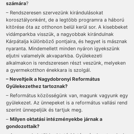
számára
?
– Rendszeresen szervezünk kirándulásokat
korosztályonként, de a legtöbb programra a háború
kitörése óta az otthonon belül kerül sor. A kisebbeket
vidámparkba visszük, a nagyobbak kirándulnak
Kárpátalja különböző pontjaira, és hegyet is másznak
nyaranta. Mindemellett minden nyáron igyekszünk
eljutni valamelyik akvaparkba. Gyülekezeti
alkalmakon is rendszeresen részt veszünk, melyeken
a gyermekotthon énekkara is szolgál.
– Neveltjeik a Nagydobronyi Református
Gyülekezethez tartoznak?
– Református közösségünk van, magunk vagyunk egy
gyülekezet. Az ünnepeket is a református vallási rend
szerint ünnepeljük és tartjuk meg.
–
Milyen oktatási intézményekbe járnak a
gondozottaik?