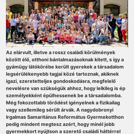
Az elárvult, illetve a rossz családi körülmények
között élő, otthoni bántalmazásoknak kitett, s így a
gyámügy látókörébe került gyerekek a társadalom
legsérülékenyebb tagjai közé tartoznak, akiknek
igazi, szeretetteljes gondoskodásra, megfelelő
nevelésre van szükségük ahhoz, hogy lelkileg is ép
személyekként épülhessenek be a társadalomba.
Még fokozottabb törődést igényelnek a fizikailag
vagy szellemileg sérült árvák. A nagydobronyi
Irgalmas Samaritánus Református Gyermekotthon
pedig mindent megtesz azért, hogy minél jobb
gyermekkort nyújtson a szerető családi háttérrel