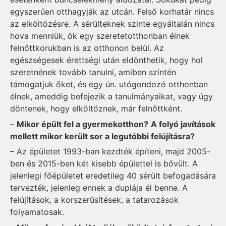
egyszerűen otthagyják az utcán. Felső korhatár nincs
az elköltözésre. A sérülteknek szinte egyáltalán nincs
hova menniük, ők egy szeretetotthonban élnek
felnőttkorukban is az otthonon belül. Az
egészségesek érettségi után eldönthetik, hogy hol
szeretnének tovább tanulni, amiben szintén
támogatjuk őket, és egy ún. utógondozó otthonban
élnek, ameddig befejezik a tanulmányaikat, vagy úgy
döntenek, hogy elköltöznek, már felnőttként.
–
Mikor épült fel a gyermekotthon?
A folyó javítások
mellett mikor került sor a legutóbbi felújításra?
– Az épületet 1993-ban kezdték építeni, majd 2005-
ben és 2015-ben két kisebb épülettel is bővült. A
jelenlegi főépületet eredetileg 40 sérült befogadására
tervezték, jelenleg ennek a duplája él benne. A
felújítások, a korszerűsítések, a tatarozások
folyamatosak.