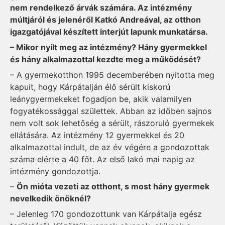
nem rendelkező árvák számára. Az intézmény
múltjáról és jelenéről Katkó Andreával, az otthon
igazgatójával készített interjút lapunk munkatársa.
– Mikor nyílt meg az intézmény? Hány gyermekkel
és hány alkalmazottal kezdte meg a működését?
– A gyermekotthon 1995 decemberében nyitotta meg
kapuit, hogy Kárpátalján élő sérült kiskorú
leánygyermekeket fogadjon be, akik valamilyen
fogyatékossággal születtek. Abban az időben sajnos
nem volt sok lehetőség a sérült, rászoruló gyermekek
ellátására. Az intézmény 12 gyermekkel és 20
alkalmazottal indult, de az év végére a gondozottak
száma elérte a 40 főt. Az első lakó mai napig az
intézmény gondozottja.
–
Ön mióta vezeti az otthont, s most hány gyermek
nevelkedik önöknél?
– Jelenleg 170 gondozottunk van Kárpátalja egész