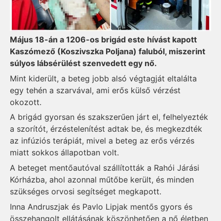
Május 18-án a 1206-os brigád este hívást kapott
Kaszómező (Koszivszka Poljana) faluból, miszerint
súlyos lábsérülést szenvedett egy nő.
Mint kiderült, a beteg jobb alsó végtagját eltalálta
egy tehén a szarvával, ami erős külső vérzést
okozott.
A brigád gyorsan és szakszerűen járt el, felhelyezték
a szorítót, érzéstelenítést adtak be, és megkezdték
az infúziós terápiát, mivel a beteg az erős vérzés
miatt sokkos állapotban volt.
A beteget mentőautóval szállították a Rahói Járási
Kórházba, ahol azonnal műtőbe került, és minden
szükséges orvosi segítséget megkapott.
Inna Andruszjak és Pavlo Lipjak mentős gyors és
összehangolt ellátásának köszönhetően a nő életben