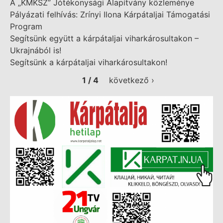
A „KMKSZ” Jótékonysági Alapítvány közleménye
Pályázati felhívás: Zrínyi Ilona Kárpátaljai Támogatási
Program
Segítsünk együtt a kárpátaljai viharkárosultakon –
Ukrajnából is!
Segítsünk a kárpátaljai viharkárosultakon!
1 / 4
következő ›