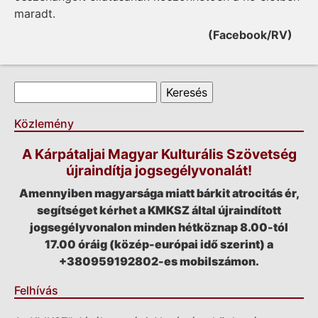
maradt.
(Facebook/RV)
Keresés űrlap
Keresés
Közlemény
A Kárpátaljai Magyar Kulturális Szövetség
újraindítja jogsegélyvonalát!
Amennyiben magyarsága miatt bárkit atrocitás ér,
segítséget kérhet a KMKSZ által újraindított
jogsegélyvonalon minden hétköznap 8.00-tól
17.00 óráig (közép-európai idő szerint) a
+380959192802-es mobilszámon.
Felhívás