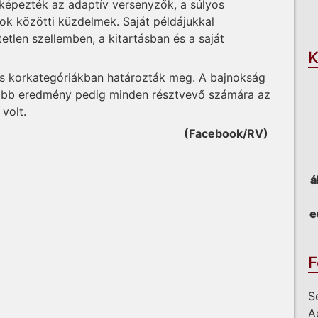
képezték az adaptív versenyzők, a súlyos
O
ok közötti küzdelmek. Saját példájukkal
tetlen szellemben, a kitartásban és a saját
K
és korkategóriákban határozták meg. A bajnokság
egfőbb eredmény pedig minden résztvevő számára az
volt.
(Facebook/RV)
á
e
F
S
A