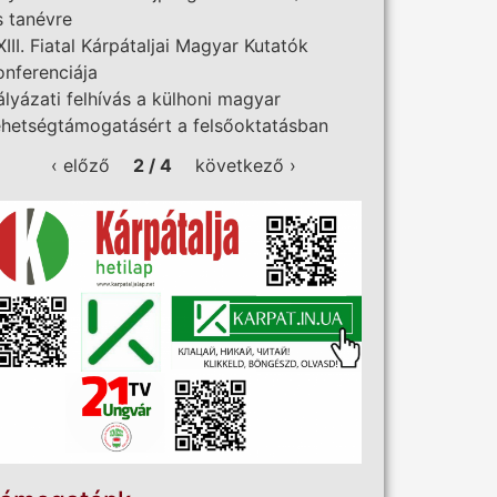
s tanévre
XIII. Fiatal Kárpátaljai Magyar Kutatók
onferenciája
ályázati felhívás a külhoni magyar
ehetségtámogatásért a felsőoktatásban
‹ előző
2 / 4
következő ›