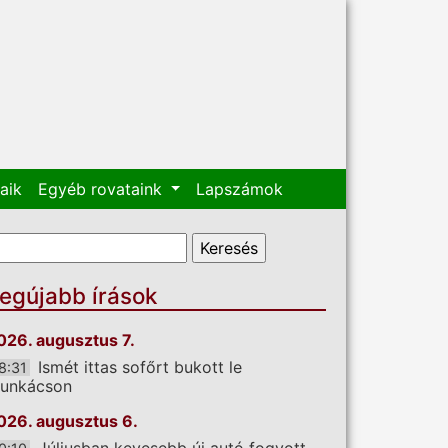
aik
Egyéb rovataink
Lapszámok
eresés űrlap
eresés
egújabb írások
026. augusztus 7.
Ismét ittas sofőrt bukott le
8:31
unkácson
026. augusztus 6.