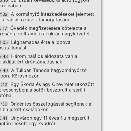
Júliusban kevesebb új autó fogyott
0:10
krajnában
A kormányfő intézkedéseket jelentett
7:32
e a vállalkozások támogatására
Óvadék megfizetésére kötelezte a
5:17
íróság a volt amerikai ukrán nagykövetet
Légitámadás érte a lozovai
4:05
asútállomást
Három halálos áldozata van a
3:48
alakliját ért dróntámadásnak
A Tulipán Tanoda hagyományőrző
2:46
ábora Kőrösmezőn
Egy Škoda és egy Chevrolet ütközött
1:42
erecsenyben: a sofőr beszorult a sérült
utóba
Önkéntes összefogással segítenek a
1:36
ajba jutott családokon
Ungváron egy 11 éves fiú megsérült,
0:41
iután leesett egy kvadról