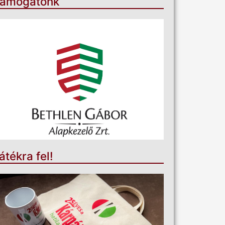
ámogatónk
átékra fel!