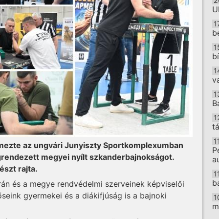
2
U
1
b
1
b
1
v
1
B
1
t
1
emezte az ungvári Junyiszty Sportkomplexumban
P
rendezett megyei nyílt szkanderbajnokságot.
a
szt rajta.
1
b
erán és a megye rendvédelmi szerveinek képviselői
seink gyermekei és a diákifjúság is a bajnoki
1
m