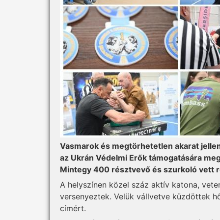
Vasmarok és megtörhetetlen akarat jell
az Ukrán Védelmi Erők támogatására meg
Mintegy 400 résztvevő és szurkoló vett ré
A helyszínen közel száz aktív katona, vet
versenyeztek. Velük vállvetve küzdöttek hő
címért.