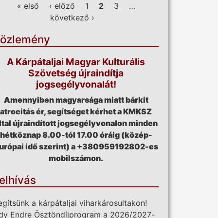
ldalak
« első
‹ előző
1
2
3
…
következő ›
özlemény
A Kárpátaljai Magyar Kulturális
Szövetség újraindítja
jogsegélyvonalát!
Amennyiben magyarsága miatt bárkit
atrocitás ér, segítséget kérhet a KMKSZ
ltal újraindított jogsegélyvonalon minden
hétköznap 8.00-tól 17.00 óráig (közép-
urópai idő szerint) a +380959192802-es
mobilszámon.
elhívás
egítsünk a kárpátaljai viharkárosultakon!
dy Endre Ösztöndíjprogram a 2026/2027-