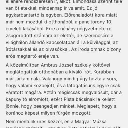
ellenére rendszeresen ír, alkot. Elmondása szerint tele
van ötletekkel, mindennap ír valamit. Ez jó
agykarbantartó is egyben. Előrehaladott kora miatt
már nem mozdul ki otthonából, a paneltorony 10.
emeleti lakásából. Erre a néhány négyzetméterre
zsugorodott számára az élettér, de szerencsére a
világhálón állandó kapcsolatban áll a külvilággal, az
írótársakkal és az olvasókkal. Az irodalomnak bizony
erős megtartó ereje van.
A közelmúltban Ambrus József székely költővel
meglátogattuk otthonában a kiváló írót. Korábban
már jártam nála. Valahogy mindig úgy hozta a sors,
hogy valami közbejött, és a látogatásunk egyre csak
váratott magára. Aztán mégiscsak megvalósult, bár a
kapunyitó elromlott, ezért Pista bácsinak le kellett
jönnie, hogy beengedjen minket. Meglepett, hogy a
korához képest milyen fürgén mozgott.
Nem mentünk üres kézzel, én a Magyar Múzsa