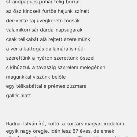
strandpapucs pohár félig borral
az ősz kincseit fürtös hajunk színeit
dér-verte táj üvegkeretű tócsák
valamikori sár dárda-napsugarak
csak télikabát alá rejtett szerelmünk
a vér a kattogás dallamára ismétli
szerettünk a nyáron szerettünk ősszel
s kihúzzuk a tavaszig szerelem melegében
magunkkal viszünk belőle
egy télikabáttal a prémes zúzmara
gallér alatt
Radnai István író, költő, a kortárs magyar irodalom
egyik nagy öregje. Idén lesz 87 éves, de ennek