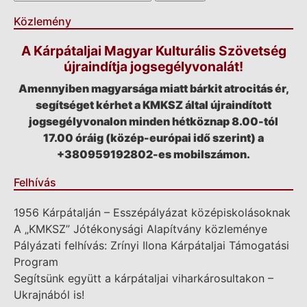
Közlemény
A Kárpátaljai Magyar Kulturális Szövetség
újraindítja jogsegélyvonalát!
Amennyiben magyarsága miatt bárkit atrocitás ér,
segítséget kérhet a KMKSZ által újraindított
jogsegélyvonalon minden hétköznap 8.00-tól
17.00 óráig (közép-európai idő szerint) a
+380959192802-es mobilszámon.
Felhívás
1956 Kárpátalján – Esszépályázat középiskolásoknak
A „KMKSZ” Jótékonysági Alapítvány közleménye
Pályázati felhívás: Zrínyi Ilona Kárpátaljai Támogatási
Program
Segítsünk együtt a kárpátaljai viharkárosultakon –
Ukrajnából is!