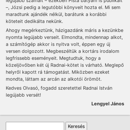
legújabb számait – ezekben Pista bátyám is publikált
–, Józsi pedig a legutóbbi könyveit hozta el. Mi sem
maradtunk ajándék nélkül, barátunk a korábbi
köteteit dedikálta nekünk.
Ahogy megérkeztünk, házigazdánk máris a kezünkbe
nyomta legújabb verseit. Elmondta, mindennap alkot,
a számítógép akkor is nyitva volt, éppen egy új
versen dolgozott. Megbeszéltük a kortárs irodalom
legfrissebb eseményeit. Megtudtuk, hogy a
közeljövőben két új Radnai-kötet is várható. Meglepő
helyről kapott rá támogatást. Miközben ezeket
mondta, láttam az arcán az alkotói örömöt.
Kedves Olvasó, fogadd szeretettel Radnai István
legújabb versét!
Lengyel János
Keresés űrlap
Keresés