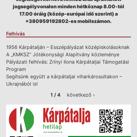
jogsegélyvonalon minden hétköznap 8.00-tól
17.00 óráig (közép-európai idő szerint) a
+380959192802-es mobilszámon.
Felhívás
1956 Kárpátalján – Esszépályázat középiskolásoknak
A „KMKSZ” Jótékonysági Alapítvány közleménye
Pályázati felhívás: Zrínyi Ilona Kárpátaljai Támogatási
Program
Segítsünk együtt a kárpátaljai viharkárosultakon –
Ukrajnából is!
1 / 4
következő ›