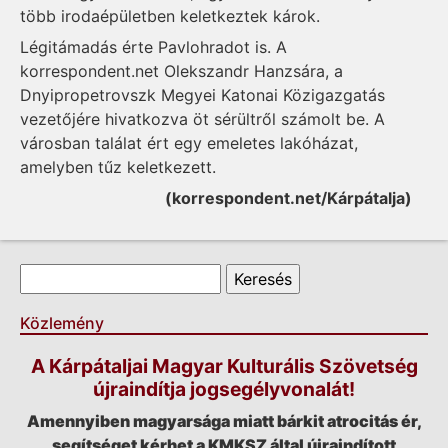
több irodaépületben keletkeztek károk.
Légitámadás érte Pavlohradot is. A
korrespondent.net Olekszandr Hanzsára, a
Dnyipropetrovszk Megyei Katonai Közigazgatás
vezetőjére hivatkozva öt sérültről
számolt be
. A
városban találat ért egy emeletes lakóházat,
amelyben tűz keletkezett.
(korrespondent.net/Kárpátalja)
Keresés űrlap
Keresés
Közlemény
A Kárpátaljai Magyar Kulturális Szövetség
újraindítja jogsegélyvonalát!
Amennyiben magyarsága miatt bárkit atrocitás ér,
segítséget kérhet a KMKSZ által újraindított