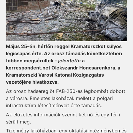
Május 25-én, hétfőn reggel Kramatorszkot súlyos
légicsapás érte. Az orosz támadás következtében
többen megsérültek –
jelentette
a
korrespondent.net Olekszandr Honcsarenkóra, a
Kramatorszki Városi Katonai Közigazgatás
vezetőjére hivatkozva.
Az orosz hadsereg öt FAB-250-es légbombát dobott
a városra. Emeletes lakóházak mellett a polgári
infrastruktúra létesítményeit érte támadás.
Az előzetes információk szerint két nő és egy férfi
sérült meg.
Tizennégy lakóházban, egy oktatási intézményben és