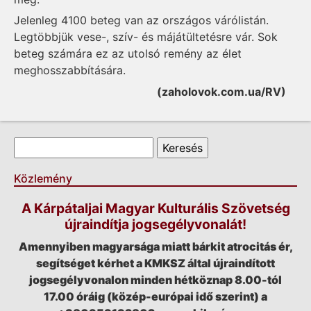
Jelenleg 4100 beteg van az országos várólistán.
Legtöbbjük vese-, szív- és májátültetésre vár. Sok
beteg számára ez az utolsó remény az élet
meghosszabbítására.
(zaholovok.com.ua/RV)
Keresés űrlap
Keresés
Közlemény
A Kárpátaljai Magyar Kulturális Szövetség
újraindítja jogsegélyvonalát!
Amennyiben magyarsága miatt bárkit atrocitás ér,
segítséget kérhet a KMKSZ által újraindított
jogsegélyvonalon minden hétköznap 8.00-tól
17.00 óráig (közép-európai idő szerint) a