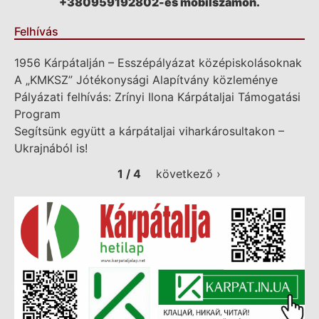
+380959192802-es mobilszámon.
Felhívás
1956 Kárpátalján – Esszépályázat középiskolásoknak
A „KMKSZ” Jótékonysági Alapítvány közleménye
Pályázati felhívás: Zrínyi Ilona Kárpátaljai Támogatási
Program
Segítsünk együtt a kárpátaljai viharkárosultakon –
Ukrajnából is!
1 / 4
következő ›