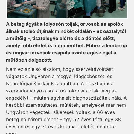
A beteg ágyát a folyosón tolják, orvosok és ápolók
állnak utolsó útjának mindkét oldalán – az osztálytól
a műtőig –, tisztelegve előtte és a döntés előtt,
amely több életet is megmenthet. Ehhez a lembergi
és ungvári orvosok csapata szinte egész éjjel a
műtőben dolgozott.
Nem ez az első alkalom, hogy szerveltávolítást
végeztek Ungváron a megyei Idegsebészeti és
Neurológiai Klinikai Központban. A posztumusz
szervadományozásra a nő rokonai adták meg az
engedélyt – miután agyhalált diagnosztizáltak nála. A
későbbi szervátültetési műtétek, amelyeket már nem
Ungváron végeztek, sikeresek voltak: a 66 éves
beteg nő három ember – egy 52 éves férfi, egy 38
éves nő és egy 31 éves katona – életét mentette
meg.