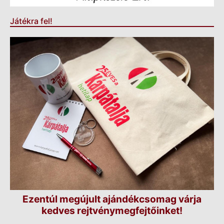
Játékra fel!
Ezentúl megújult ajándékcsomag várja
kedves rejtvénymegfejtőinket!