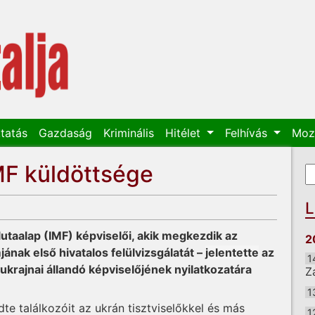
tatás
Gazdaság
Kriminális
Hitélet
Felhívás
Moz
IMF küldöttsége
K
K
L
taalap (IMF) képviselői, akik megkezdik az
2
jának első hivatalos felülvizsgálatát –
jelentette
az
1
 ukrajnai állandó képviselőjének nyilatkozatára
Z
1
e találkozóit az ukrán tisztviselőkkel és más
1