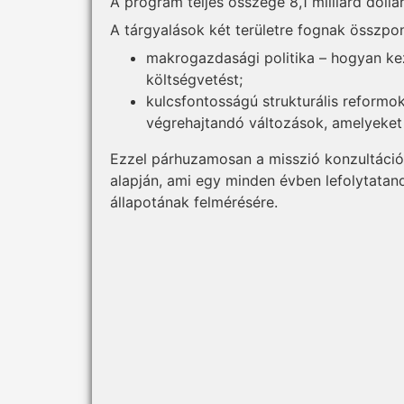
A program teljes összege 8,1 milliárd dollár
A tárgyalások két területre fognak összpon
makrogazdasági politika – hogyan kez
költségvetést;
kulcsfontosságú strukturális reform
végrehajtandó változások, amelyeket 
Ezzel párhuzamosan a misszió konzultációk
alapján, ami egy minden évben lefolytatan
állapotának felmérésére.