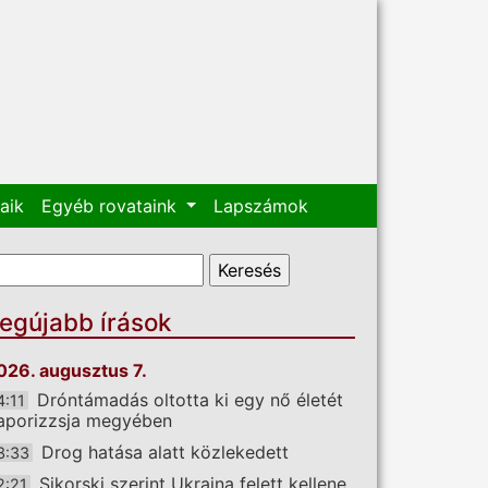
aik
Egyéb rovataink
Lapszámok
eresés űrlap
eresés
egújabb írások
026. augusztus 7.
Dróntámadás oltotta ki egy nő életét
4:11
aporizzsja megyében
Drog hatása alatt közlekedett
3:33
Sikorski szerint Ukrajna felett kellene
2:21