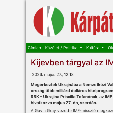
Címlap
Közélet / Politika
Kultúra
Ok
Kijevben tárgyal az 
2026. május 27., 12:18
Megérkeztek Ukrajnába a Nemzetközi Valu
ország több milliárd dolláros hitelprogram
RBK – Ukrajina Priscilla Tofanónak, az IMF
hivatkozva május 27-én, szerdán.
A Gavin Gray vezette IMF-misszió megkezdt