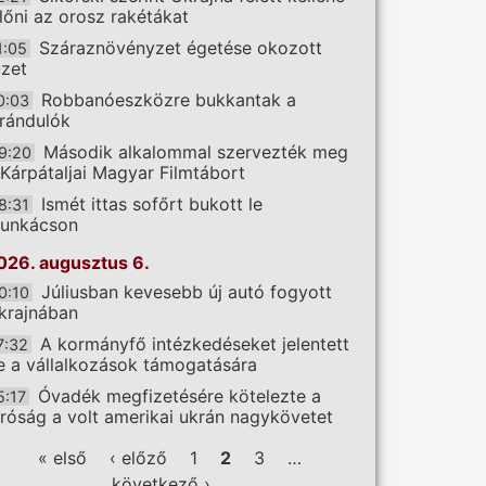
előni az orosz rakétákat
Száraznövényzet égetése okozott
1:05
üzet
Robbanóeszközre bukkantak a
0:03
irándulók
Második alkalommal szervezték meg
9:20
 Kárpátaljai Magyar Filmtábort
Ismét ittas sofőrt bukott le
8:31
unkácson
026. augusztus 6.
Júliusban kevesebb új autó fogyott
0:10
krajnában
A kormányfő intézkedéseket jelentett
7:32
e a vállalkozások támogatására
Óvadék megfizetésére kötelezte a
5:17
íróság a volt amerikai ukrán nagykövetet
ldalak
« első
‹ előző
1
2
3
…
következő ›