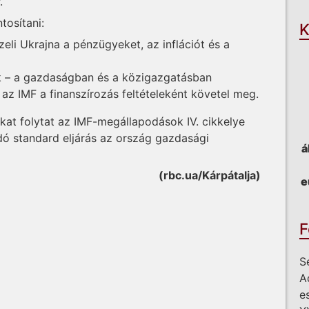
.
tosítani:
K
eli Ukrajna a pénzügyeket, az inflációt és a
ok – a gazdaságban és a közigazgatásban
az IMF a finanszírozás feltételeként követel meg.
at folytat az IMF-megállapodások IV. cikkelye
dó standard eljárás az ország gazdasági
á
(rbc.ua/Kárpátalja)
e
F
S
A
e