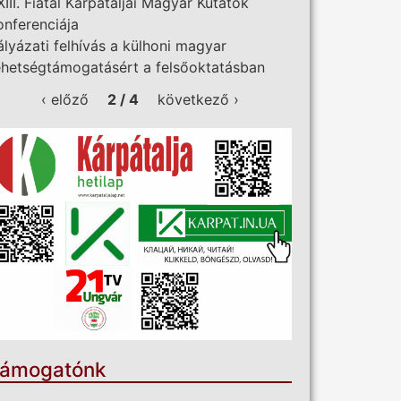
XIII. Fiatal Kárpátaljai Magyar Kutatók
onferenciája
ályázati felhívás a külhoni magyar
ehetségtámogatásért a felsőoktatásban
‹ előző
2 / 4
következő ›
ámogatónk