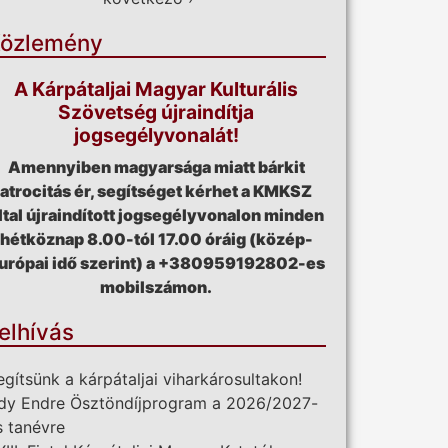
özlemény
A Kárpátaljai Magyar Kulturális
Szövetség újraindítja
jogsegélyvonalát!
Amennyiben magyarsága miatt bárkit
atrocitás ér, segítséget kérhet a KMKSZ
ltal újraindított jogsegélyvonalon minden
hétköznap 8.00-tól 17.00 óráig (közép-
urópai idő szerint) a +380959192802-es
mobilszámon.
elhívás
egítsünk a kárpátaljai viharkárosultakon!
dy Endre Ösztöndíjprogram a 2026/2027-
s tanévre