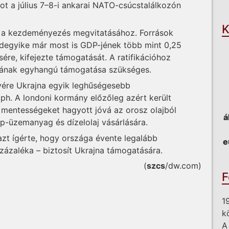
O
ot a július 7–8-i ankarai NATO-csúcstalálkozón
K
zá a kezdeményezés megvitatásához. Források
ndegyike már most is GDP-jének több mint 0,25
sére, kifejezte támogatását. A ratifikációhoz
mának egyhangú támogatása szükséges.
vére Ukrajna egyik leghűségesebb
ph. A londoni kormány előzőleg azért került
 mentességeket hagyott jóvá az orosz olajból
á
p-üzemanyag és dízelolaj vásárlására.
azt ígérte, hogy országa évente legalább
e
zázaléka – biztosít Ukrajna támogatására.
(
szcs
/dw.com)
F
1
k
A