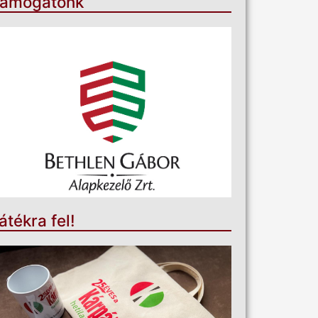
ámogatónk
átékra fel!