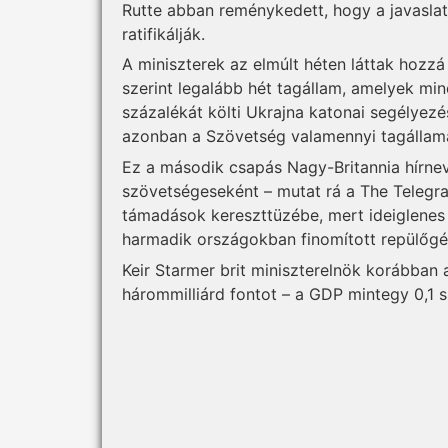
Rutte abban reménykedett, hogy a javaslat
ratifikálják.
A miniszterek az elmúlt héten láttak hoz
szerint legalább hét tagállam, amelyek mi
százalékát költi Ukrajna katonai segélyezé
azonban a Szövetség valamennyi tagálla
Ez a második csapás Nagy-Britannia hírne
szövetségeseként – mutat rá a The Telegra
támadások kereszttüzébe, mert ideiglenes
harmadik országokban finomított repülőgé
Keir Starmer brit miniszterelnök korábban 
hárommilliárd fontot – a GDP mintegy 0,1 s