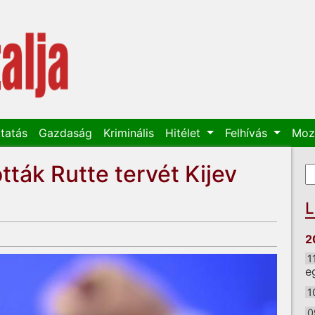
tatás
Gazdaság
Kriminális
Hitélet
Felhívás
Moz
ták Rutte tervét Kijev
K
K
L
2
1
e
1
0