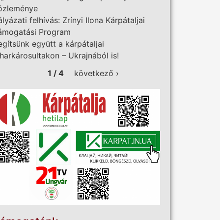
özleménye
ályázati felhívás: Zrínyi Ilona Kárpátaljai
ámogatási Program
egítsünk együtt a kárpátaljai
iharkárosultakon – Ukrajnából is!
1 / 4
következő ›