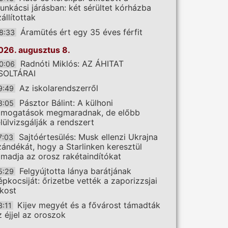
unkácsi járásban: két sérültet kórházba
állítottak
Áramütés ért egy 35 éves férfit
8:33
026. augusztus 8.
Radnóti Miklós: AZ ÁHITAT
0:06
SOLTÁRAI
Az iskolarendszerről
9:49
Pásztor Bálint: A külhoni
8:05
ámogatások megmaradnak, de előbb
elülvizsgálják a rendszert
Sajtóértesülés: Musk ellenzi Ukrajna
7:03
zándékát, hogy a Starlinken keresztül
ámadja az orosz rakétaindítókat
Felgyújtotta lánya barátjának
5:29
épkocsiját: őrizetbe vették a zaporizzsjai
akost
Kijev megyét és a fővárost támadták
3:11
z éjjel az oroszok