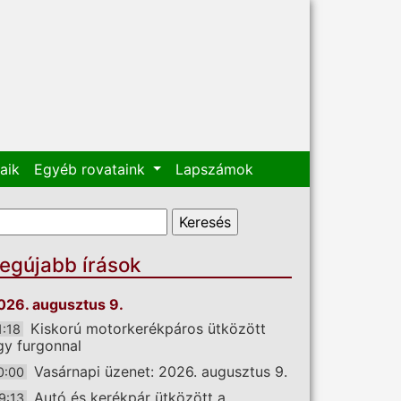
aik
Egyéb rovataink
Lapszámok
eresés űrlap
eresés
egújabb írások
026. augusztus 9.
Kiskorú motorkerékpáros ütközött
1:18
gy furgonnal
Vasárnapi üzenet: 2026. augusztus 9.
0:00
Autó és kerékpár ütközött a
9:13