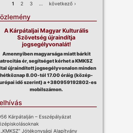
ldalak
1
2
3
…
következő ›
özlemény
A Kárpátaljai Magyar Kulturális
Szövetség újraindítja
jogsegélyvonalát!
Amennyiben magyarsága miatt bárkit
atrocitás ér, segítséget kérhet a KMKSZ
ltal újraindított jogsegélyvonalon minden
hétköznap 8.00-tól 17.00 óráig (közép-
urópai idő szerint) a +380959192802-es
mobilszámon.
elhívás
956 Kárpátalján – Esszépályázat
özépiskolásoknak
 „KMKSZ” Jótékonysági Alapítvány