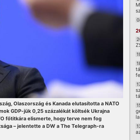
M
sz
0
2
2
Z
1
1
t
f
1
s
t
szág, Olaszország és Kanada elutasította a NATO
1
llamok GDP-jük 0,25 százalékát költsék Ukrajna
g
l
O főtitkára elismerte, hogy terve nem fog
tsága – jelentette a DW a The Telegraph-ra
1
a