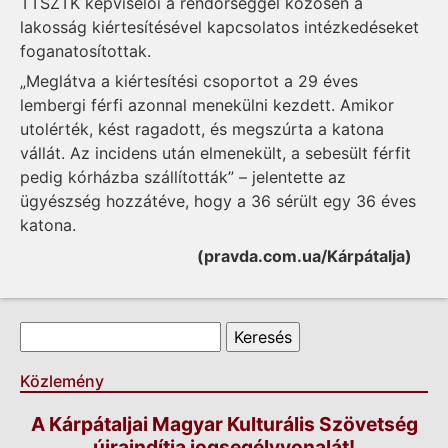
TTSZTK képviselői a rendőrséggel közösen a
lakosság kiértesítésével kapcsolatos intézkedéseket
foganatosítottak.
„Meglátva a kiértesítési csoportot a 29 éves
lembergi férfi azonnal menekülni kezdett. Amikor
utolérték, kést ragadott, és megszúrta a katona
vállát. Az incidens után elmenekült, a sebesült férfit
pedig kórházba szállították” – jelentette az
ügyészség hozzátéve, hogy a 36 sérült egy 36 éves
katona.
(pravda.com.ua/Kárpátalja)
Keresés űrlap
Keresés
Közlemény
A Kárpátaljai Magyar Kulturális Szövetség
újraindítja jogsegélyvonalát!