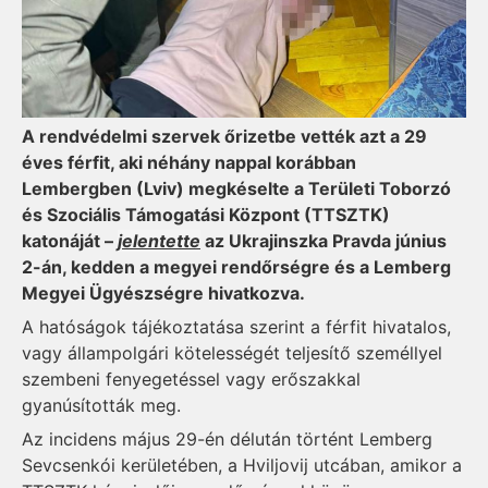
A rendvédelmi szervek őrizetbe vették azt a 29
éves férfit, aki néhány nappal korábban
Lembergben (Lviv) megkéselte a Területi Toborzó
és Szociális Támogatási Központ (TTSZTK)
katonáját –
jelentette
az Ukrajinszka Pravda június
2-án, kedden a megyei rendőrségre és a Lemberg
Megyei Ügyészségre hivatkozva.
A hatóságok tájékoztatása szerint a férfit hivatalos,
vagy állampolgári kötelességét teljesítő személlyel
szembeni fenyegetéssel vagy erőszakkal
gyanúsították meg.
Az incidens május 29-én délután történt Lemberg
Sevcsenkói kerületében, a Hviljovij utcában, amikor a