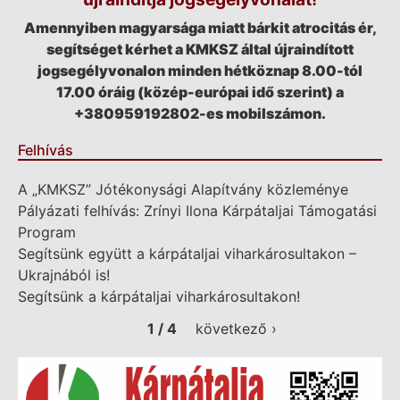
Amennyiben magyarsága miatt bárkit atrocitás ér,
segítséget kérhet a KMKSZ által újraindított
jogsegélyvonalon minden hétköznap 8.00-tól
17.00 óráig (közép-európai idő szerint) a
+380959192802-es mobilszámon.
Felhívás
A „KMKSZ” Jótékonysági Alapítvány közleménye
Pályázati felhívás: Zrínyi Ilona Kárpátaljai Támogatási
Program
Segítsünk együtt a kárpátaljai viharkárosultakon –
Ukrajnából is!
Segítsünk a kárpátaljai viharkárosultakon!
1 / 4
következő ›