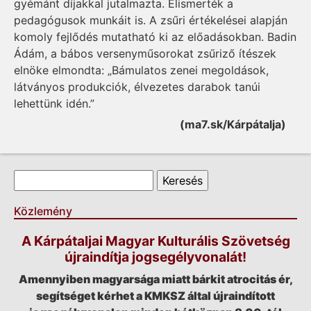
gyémánt díjakkal jutalmazta. Elismerték a
pedagógusok munkáit is. A zsűri értékelései alapján
komoly fejlődés mutatható ki az előadásokban. Badin
Ádám, a bábos versenyműsorokat zsűriző ítészek
elnöke elmondta: „Bámulatos zenei megoldások,
látványos produkciók, élvezetes darabok tanúi
lehettünk idén.”
(ma7.sk/Kárpátalja)
Keresés űrlap
Keresés
Közlemény
A Kárpátaljai Magyar Kulturális Szövetség
újraindítja jogsegélyvonalát!
Amennyiben magyarsága miatt bárkit atrocitás ér,
segítséget kérhet a KMKSZ által újraindított