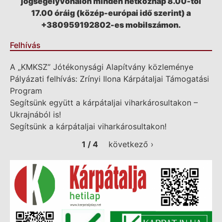
jogsegélyvonalon minden hétköznap 8.00-tól
17.00 óráig (közép-európai idő szerint) a
+380959192802-es mobilszámon.
Felhívás
A „KMKSZ” Jótékonysági Alapítvány közleménye
Pályázati felhívás: Zrínyi Ilona Kárpátaljai Támogatási
Program
Segítsünk együtt a kárpátaljai viharkárosultakon –
Ukrajnából is!
Segítsünk a kárpátaljai viharkárosultakon!
1 / 4
következő ›