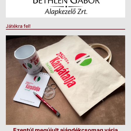
Játékra fel!
Ezentúl megújult ajándékcsomag várja