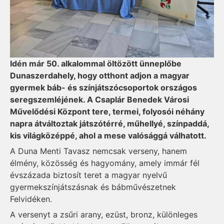
Idén már 50. alkalommal öltözött ünneplőbe
Dunaszerdahely, hogy otthont adjon a magyar
gyermek báb- és színjátszócsoportok országos
seregszemléjének. A Csaplár Benedek Városi
Művelődési Központ tere, termei, folyosói néhány
napra átváltoztak játszótérré, műhellyé, színpaddá,
kis világközéppé, ahol a mese valósággá válhatott.
A Duna Menti Tavasz nemcsak verseny, hanem
élmény, közösség és hagyomány, amely immár fél
évszázada biztosít teret a magyar nyelvű
gyermekszínjátszásnak és bábművészetnek
Felvidéken.
A versenyt a zsűri arany, ezüst, bronz, különleges