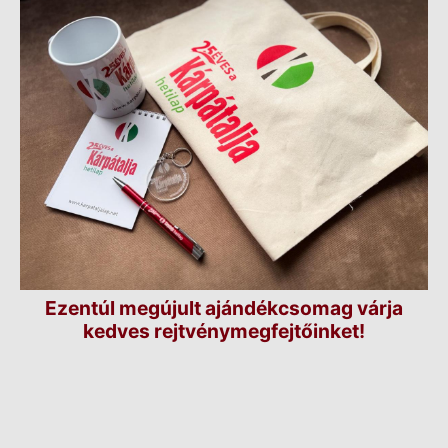
Ezentúl megújult ajándékcsomag várja
kedves rejtvénymegfejtőinket!