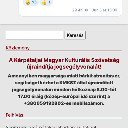
Keresés űrlap
Keresés
Közlemény
A Kárpátaljai Magyar Kulturális Szövetség
újraindítja jogsegélyvonalát!
Amennyiben magyarsága miatt bárkit atrocitás ér,
segítséget kérhet a KMKSZ által újraindított
jogsegélyvonalon minden hétköznap 8.00-tól
17.00 óráig (közép-európai idő szerint) a
+380959192802-es mobilszámon.
Felhívás
Segítsünk a kárpátaljai viharkárosultakon!