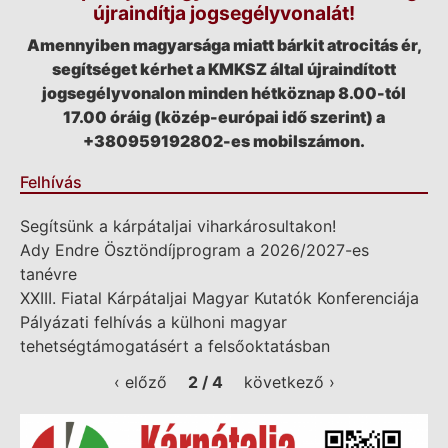
újraindítja jogsegélyvonalát!
Amennyiben magyarsága miatt bárkit atrocitás ér,
segítséget kérhet a KMKSZ által újraindított
jogsegélyvonalon minden hétköznap 8.00-tól
17.00 óráig (közép-európai idő szerint) a
+380959192802-es mobilszámon.
Felhívás
Segítsünk a kárpátaljai viharkárosultakon!
Ady Endre Ösztöndíjprogram a 2026/2027-es
tanévre
XXIII. Fiatal Kárpátaljai Magyar Kutatók Konferenciája
Pályázati felhívás a külhoni magyar
tehetségtámogatásért a felsőoktatásban
‹ előző
2 / 4
következő ›