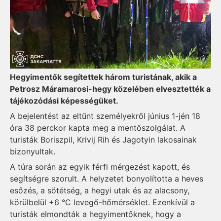
Hegyimentők segítettek három turistának, akik a
Petrosz Máramarosi-hegy közelében elvesztették a
tájékozódási képességüket.
A bejelentést az eltűnt személyekről június 1-jén 18
óra 38 perckor kapta meg a mentőszolgálat. A
turisták Boriszpil, Krivij Rih és Jagotyin lakosainak
bizonyultak.
A túra során az egyik férfi mérgezést kapott, és
segítségre szorult. A helyzetet bonyolította a heves
esőzés, a sötétség, a hegyi utak és az alacsony,
körülbelül +6 °C levegő-hőmérséklet. Ezenkívül a
turisták elmondták a hegyimentőknek, hogy a