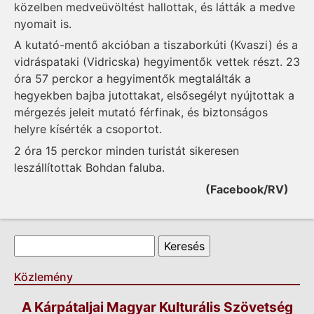
közelben medveüvöltést hallottak, és látták a medve
nyomait is.
A kutató-mentő akcióban a tiszaborkúti (Kvaszi) és a
vidráspataki (Vidricska) hegyimentők vettek részt. 23
óra 57 perckor a hegyimentők megtalálták a
hegyekben bajba jutottakat, elsősegélyt nyújtottak a
mérgezés jeleit mutató férfinak, és biztonságos
helyre kísérték a csoportot.
2 óra 15 perckor minden turistát sikeresen
leszállítottak Bohdan faluba.
(Facebook/RV)
Keresés űrlap
Keresés
Közlemény
A Kárpátaljai Magyar Kulturális Szövetség