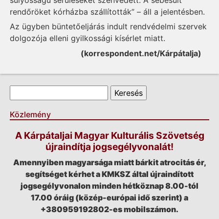
rendőröket kórházba szállították” – áll a jelentésben.
Az ügyben büntetőeljárás indult rendvédelmi szervek
dolgozója elleni gyilkossági kísérlet miatt.
(korrespondent.net/Kárpátalja)
Keresés űrlap
Keresés
Közlemény
A Kárpátaljai Magyar Kulturális Szövetség
újraindítja jogsegélyvonalát!
Amennyiben magyarsága miatt bárkit atrocitás ér,
segítséget kérhet a KMKSZ által újraindított
jogsegélyvonalon minden hétköznap 8.00-tól
17.00 óráig (közép-európai idő szerint) a
+380959192802-es mobilszámon.