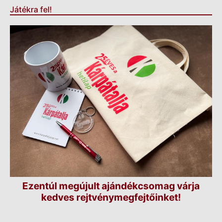
Játékra fel!
Ezentúl megújult ajándékcsomag várja
kedves rejtvénymegfejtőinket!