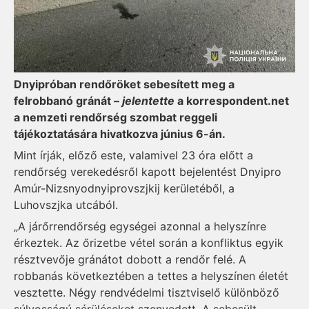
Dnyipróban rendőröket sebesített meg a
felrobbanó gránát –
jelentette
a korrespondent.net
a nemzeti rendőrség szombat reggeli
tájékoztatására hivatkozva június 6-án.
Mint írják, előző este, valamivel 23 óra előtt a
rendőrség verekedésről kapott bejelentést Dnyipro
Amúr-Nizsnyodnyiprovszjkij kerületéből, a
Luhovszjka utcából.
„A járőrrendőrség egységei azonnal a helyszínre
érkeztek. Az őrizetbe vétel során a konfliktus egyik
résztvevője gránátot dobott a rendőr felé. A
robbanás következtében a tettes a helyszínen életét
vesztette. Négy rendvédelmi tisztviselő különböző
súlyosságú sérüléseket szenvedett. A sebesült