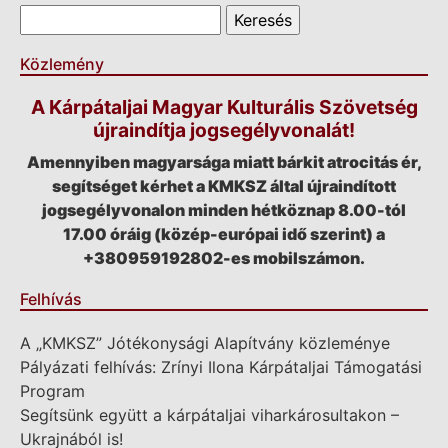
Keresés űrlap
Keresés
Közlemény
A Kárpátaljai Magyar Kulturális Szövetség
újraindítja jogsegélyvonalát!
Amennyiben magyarsága miatt bárkit atrocitás ér,
segítséget kérhet a KMKSZ által újraindított
jogsegélyvonalon minden hétköznap 8.00-tól
17.00 óráig (közép-európai idő szerint) a
+380959192802-es mobilszámon.
Felhívás
A „KMKSZ” Jótékonysági Alapítvány közleménye
Pályázati felhívás: Zrínyi Ilona Kárpátaljai Támogatási
Program
Segítsünk együtt a kárpátaljai viharkárosultakon –
Ukrajnából is!