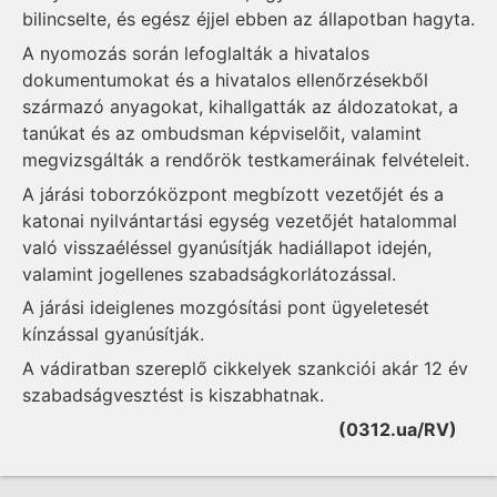
bilincselte, és egész éjjel ebben az állapotban hagyta.
A nyomozás során lefoglalták a hivatalos
dokumentumokat és a hivatalos ellenőrzésekből
származó anyagokat, kihallgatták az áldozatokat, a
tanúkat és az ombudsman képviselőit, valamint
megvizsgálták a rendőrök testkameráinak felvételeit.
A járási toborzóközpont megbízott vezetőjét és a
katonai nyilvántartási egység vezetőjét hatalommal
való visszaéléssel gyanúsítják hadiállapot idején,
valamint jogellenes szabadságkorlátozással.
A járási ideiglenes mozgósítási pont ügyeletesét
kínzással gyanúsítják.
A vádiratban szereplő cikkelyek szankciói akár 12 év
szabadságvesztést is kiszabhatnak.
(0312.ua/RV)