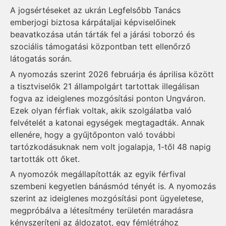
A jogsértéseket az ukrán Legfelsőbb Tanács
emberjogi biztosa kárpátaljai képviselőinek
beavatkozása után tárták fel a járási toborzó és
szociális támogatási központban tett ellenőrző
látogatás során.
A nyomozás szerint 2026 februárja és áprilisa között
a tisztviselők 21 állampolgárt tartottak illegálisan
fogva az ideiglenes mozgósítási ponton Ungváron.
Ezek olyan férfiak voltak, akik szolgálatba való
felvételét a katonai egységek megtagadták. Annak
ellenére, hogy a gyűjtőponton való további
tartózkodásuknak nem volt jogalapja, 1-től 48 napig
tartották ott őket.
A nyomozók megállapították az egyik férfival
szembeni kegyetlen bánásmód tényét is. A nyomozás
szerint az ideiglenes mozgósítási pont ügyeletese,
megpróbálva a létesítmény területén maradásra
kényszeríteni az áldozatot, egy fémlétrához