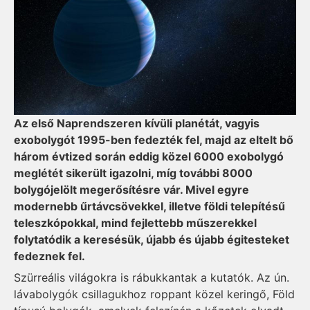
Az első Naprendszeren kívüli planétát, vagyis
exobolygót 1995-ben fedezték fel, majd az eltelt bő
három évtized során eddig közel 6000 exobolygó
meglétét sikerült igazolni, míg további 8000
bolygójelölt megerősítésre vár. Mivel egyre
modernebb űrtávcsövekkel, illetve földi telepítésű
teleszkópokkal, mind fejlettebb műszerekkel
folytatódik a keresésük, újabb és újabb égitesteket
fedeznek fel.
Szürreális világokra is rábukkantak a kutatók. Az ún.
lávabolygók csillagukhoz roppant közel keringő, Föld