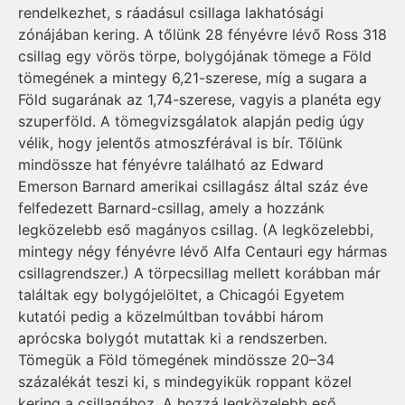
rendelkezhet, s ráadásul csillaga lakhatósági
zónájában kering. A tőlünk 28 fényévre lévő Ross 318
csillag egy vörös törpe, bolygójának tömege a Föld
tömegének a mintegy 6,21-szerese, míg a sugara a
Föld sugarának az 1,74-szerese, vagyis a planéta egy
szuperföld. A tömegvizsgálatok alapján pedig úgy
vélik, hogy jelentős atmoszférával is bír. Tőlünk
mindössze hat fényévre található az Edward
Emerson Barnard amerikai csillagász által száz éve
felfedezett Barnard-csillag, amely a hozzánk
legközelebb eső magányos csillag. (A legközelebbi,
mintegy négy fényévre lévő Alfa Centauri egy hármas
csillagrendszer.) A törpecsillag mellett korábban már
találtak egy bolygójelöltet, a Chicagói Egyetem
kutatói pedig a közelmúltban további három
aprócska bolygót mutattak ki a rendszerben.
Tömegük a Föld tömegének mindössze 20–34
százalékát teszi ki, s mindegyikük roppant közel
kering a csillagához. A hozzá legközelebb eső