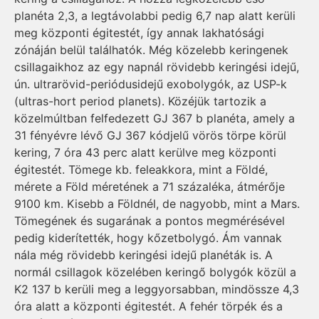
planéta 2,3, a legtávolabbi pedig 6,7 nap alatt kerüli
meg központi égitestét, így annak lakhatósági
zónáján belül találhatók. Még közelebb keringenek
csillagaikhoz az egy napnál rövidebb keringési idejű,
ún. ultrarövid-periódusidejű exobolygók, az USP-k
(ultras-hort period planets). Közéjük tartozik a
közelmúltban felfedezett GJ 367 b planéta, amely a
31 fényévre lévő GJ 367 kódjelű vörös törpe körül
kering, 7 óra 43 perc alatt kerülve meg központi
égitestét. Tömege kb. feleakkora, mint a Földé,
mérete a Föld méretének a 71 százaléka, átmérője
9100 km. Kisebb a Földnél, de nagyobb, mint a Mars.
Tömegének és sugarának a pontos megmérésével
pedig kiderítették, hogy kőzetbolygó. Ám vannak
nála még rövidebb keringési idejű planéták is. A
normál csillagok közelében keringő bolygók közül a
K2 137 b kerüli meg a leggyorsabban, mindössze 4,3
óra alatt a központi égitestét. A fehér törpék és a