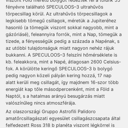
fényévre található SPECULOOS–3 ultrahűvös
törpecsillag körül. Az ultrahűvös törpecsillagok a
legkisebb tömegű csillagok, méretük a Jupiteréhez
hasonló (a tömegük viszont sokkal nagyobb, mint a
gázóriásé), feleannyira forrók, mint a Nap, tömegük a
tizede, a fényességük pedig a százada a Napénak, s
az utóbbi tulajdonságuk miatt nagyon nehéz rájuk
bukkanni. A SPECULOOS–3 felszíni hőmérséklete is
kb. feleakkora, mint a Napé, átlagosan 2600 Celsius-
fok. A körülötte keringő SPECULOOS–3 b bolygó
pedig nagyon közeli pályán kering hozzá, 17 nap
alatt kerüli meg csillagát, így majdnem 16-szor több
energiát kap tőle másodpercenként, mint a Föld a
Naptól, s a hatalmas arányú besugárzás miatt
valószínűleg nincs atmoszférája.
Az olaszországi Gruppo Astrofili Palidoro
amatőrcsillagászati egyesület csillagászcsapata által
felfedezett Ross 318 b planéta viszont légkörrel is