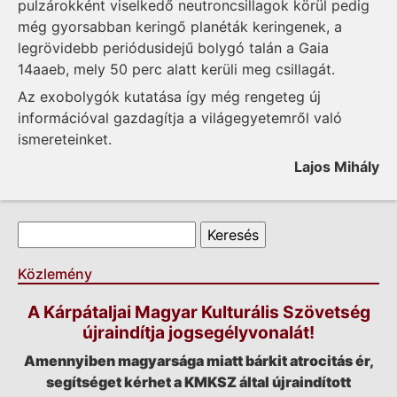
pulzárokként viselkedő neutroncsillagok körül pedig
még gyorsabban keringő planéták keringenek, a
legrövidebb periódusidejű bolygó talán a Gaia
14aaeb, mely 50 perc alatt kerüli meg csillagát.
Az exobolygók kutatása így még rengeteg új
információval gazdagítja a világegyetemről való
ismereteinket.
Lajos Mihály
Keresés űrlap
Keresés
Közlemény
A Kárpátaljai Magyar Kulturális Szövetség
újraindítja jogsegélyvonalát!
Amennyiben magyarsága miatt bárkit atrocitás ér,
segítséget kérhet a KMKSZ által újraindított