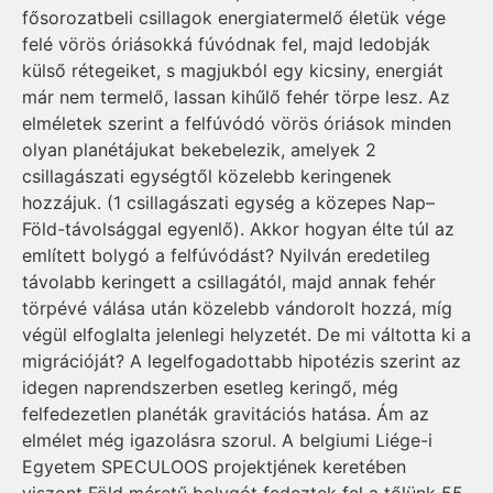
fősorozatbeli csillagok energiatermelő életük vége
felé vörös óriásokká fúvódnak fel, majd ledobják
külső rétegeiket, s magjukból egy kicsiny, energiát
már nem termelő, lassan kihűlő fehér törpe lesz. Az
elméletek szerint a felfúvódó vörös óriások minden
olyan planétájukat bekebelezik, amelyek 2
csillagászati egységtől közelebb keringenek
hozzájuk. (1 csillagászati egység a közepes Nap–
Föld-távolsággal egyenlő). Akkor hogyan élte túl az
említett bolygó a felfúvódást? Nyilván eredetileg
távolabb keringett a csillagától, majd annak fehér
törpévé válása után közelebb vándorolt hozzá, míg
végül elfoglalta jelenlegi helyzetét. De mi váltotta ki a
migrációját? A legelfogadottabb hipotézis szerint az
idegen naprendszerben esetleg keringő, még
felfedezetlen planéták gravitációs hatása. Ám az
elmélet még igazolásra szorul. A belgiumi Liége-i
Egyetem SPECULOOS projektjének keretében
viszont Föld méretű bolygót fedeztek fel a tőlünk 55