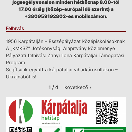
jogsegélyvonalon minden hétköznap 8.00-tól
17.00 óráig (közép-európai idő szerint) a
+380959192802-es mobilszámon.
Felhívás
1956 Kárpátalján – Esszépályázat középiskolásoknak
A „KMKSZ” Jótékonysági Alapítvány közleménye
Pályázati felhívás: Zrínyi Ilona Kárpátaljai Támogatási
Program
Segítsünk együtt a kárpátaljai viharkárosultakon –
Ukrajnából is!
1 / 4
következő ›