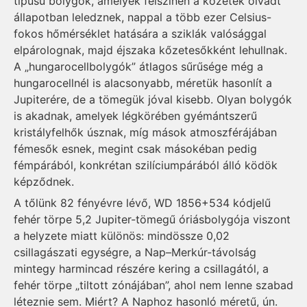
típusú bolygók, amelyek felszínén a kőzetek olvadt
állapotban leledznek, nappal a több ezer Celsius-
fokos hőmérséklet hatására a sziklák valósággal
elpárolognak, majd éjszaka kőzetesőkként lehullnak.
A „hungarocellbolygók” átlagos sűrűsége még a
hungarocellnél is alacsonyabb, méretük hasonlít a
Jupiterére, de a tömegük jóval kisebb. Olyan bolygók
is akadnak, amelyek légkörében gyémántszerű
kristályfelhők úsznak, míg mások atmoszférájában
fémesők esnek, megint csak másokéban pedig
fémpárából, konkrétan szilíciumpárából álló ködök
képződnek.
A tőlünk 82 fényévre lévő, WD 1856+534 kódjelű
fehér törpe 5,2 Jupiter-tömegű óriásbolygója viszont
a helyzete miatt különös: mindössze 0,02
csillagászati egységre, a Nap–Merkúr-távolság
mintegy harmincad részére kering a csillagától, a
fehér törpe „tiltott zónájában”, ahol nem lenne szabad
léteznie sem. Miért? A Naphoz hasonló méretű, ún.