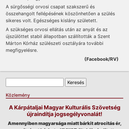
A sürgősségi orvosi csapat szakszerű és
összehangolt fellépésének köszönhetően a szülés
sikeres volt. Egészséges kislány született.
A szükséges orvosi ellátás után az anyát és az
újszülöttet stabil állapotban szállították a Szent
Márton Kórház szülészeti osztályára további
megfigyelésre.
(Facebook/RV)
Keresés űrlap
Keresés
Közlemény
A Kárpátaljai Magyar Kulturális Szövetség
újraindítja jogsegélyvonalát!
Amennyiben magyarsága miatt bárkit atrocitás ér,