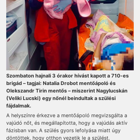
Szombaton hajnali 3 órakor hívást kapott a 710-es
brigád – tagjai: Natalia Drobot mentőápoló és
Olekszandr Tirin mentős – miszerint Nagylucskán
(Veliki Lucski) egy nőnél beindultak a szülési
fájdalmak.
A helyszínre érkezve a mentőápoló megvizsgálta a
vajúdó nőt, és megállapította, hogy a vajúdás aktív
fázisban van. A szülés gyors lefolyása miatt úgy
döntöttek, hogy otthon vezetik le a szülést.