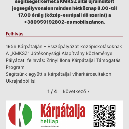
segítséget kérhet a KMKSZ által újraindított
jogsegélyvonalon minden hétköznap 8.00-tól
17.00 óráig (közép-európai idő szerint) a
+380959192802-es mobilszámon.
Felhívás
1956 Kárpátalján – Esszépályázat középiskolásoknak
A „KMKSZ” Jótékonysági Alapítvány közleménye
Pályázati felhívás: Zrínyi Ilona Kárpátaljai Támogatási
Program
Segítsünk együtt a kárpátaljai viharkárosultakon –
Ukrajnából is!
1 / 4
következő ›