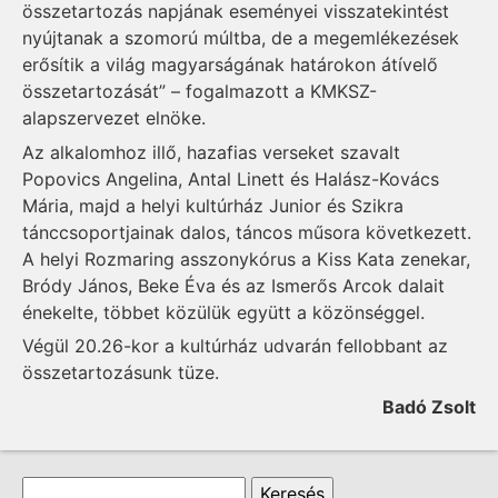
összetartozás napjának eseményei visszatekintést
nyújtanak a szomorú múltba, de a megemlékezések
erősítik a világ magyarságának határokon átívelő
összetartozását” – fogalmazott a KMKSZ-
alapszervezet elnöke.
Az alkalomhoz illő, hazafias verseket szavalt
Popovics Angelina, Antal Linett és Halász-Kovács
Mária, majd a helyi kultúrház Junior és Szikra
tánccsoportjainak dalos, táncos műsora következett.
A helyi Rozmaring asszonykórus a Kiss Kata zenekar,
Bródy János, Beke Éva és az Ismerős Arcok dalait
énekelte, többet közülük együtt a közönséggel.
Végül 20.26-kor a kultúrház udvarán fellobbant az
összetartozásunk tüze.
Badó Zsolt
Keresés űrlap
Keresés