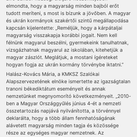
elmondta, hogy a magyarság minden bajból erőt
tudott meríteni, s most is bízunk a jövőben. A magyar
és ukrán kormányok szakértői szintű megállapodása
kapcsán kijelentette: „Reméljük, hogy a kárpátaljai
magyarság visszakapja korábbi jogait. Nem kell
félnünk magyarul beszélni, gyermekeink tanulhatnak,
vizsgázhatnak magyarul az iskolában, kitehetjük a
magyar zászlót. Meglátjuk, a mostani ígéreteket
hogyan fogja az ukrán kormány törvénybe iktatni.”
Halász-Kovács Mária, a KMKSZ Szalókai
Alapszervezetének elnöke ismertette az igazságtalan
tranoni békediktátum eseményeit és annak
nemzetünket megnyomorító következményeit. „2010-
ben a Magyar Országgyűlés június 4-ét a nemzeti
összetartozás napjává nyilvánította, a törvénnyel
deklarálta, hogy a több állam fennhatóságának
alávetett magyarság minden tagja és közössége
része az egységes magyar nemzetnek. Az