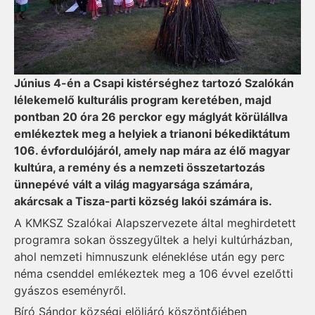
Június 4-én a Csapi kistérséghez tartozó Szalókán
lélekemelő kulturális program keretében, majd
pontban 20 óra 26 perckor egy máglyát körülállva
emlékeztek meg a helyiek a trianoni békediktátum
106. évfordulójáról, amely nap mára az élő magyar
kultúra, a remény és a nemzeti összetartozás
ünnepévé vált a világ magyarsága számára,
akárcsak a Tisza-parti község lakói számára is.
A KMKSZ Szalókai Alapszervezete által meghirdetett
programra sokan összegyűltek a helyi kultúrházban,
ahol nemzeti himnuszunk eléneklése után egy perc
néma csenddel emlékeztek meg a 106 évvel ezelőtti
gyászos eseményről.
Bíró Sándor községi elöljáró köszöntőjében