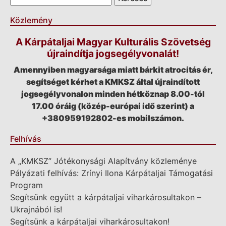
Közlemény
A Kárpátaljai Magyar Kulturális Szövetség
újraindítja jogsegélyvonalát!
Amennyiben magyarsága miatt bárkit atrocitás ér,
segítséget kérhet a KMKSZ által újraindított
jogsegélyvonalon minden hétköznap 8.00-tól
17.00 óráig (közép-európai idő szerint) a
+380959192802-es mobilszámon.
Felhívás
A „KMKSZ” Jótékonysági Alapítvány közleménye
Pályázati felhívás: Zrínyi Ilona Kárpátaljai Támogatási
Program
Segítsünk együtt a kárpátaljai viharkárosultakon –
Ukrajnából is!
Segítsünk a kárpátaljai viharkárosultakon!