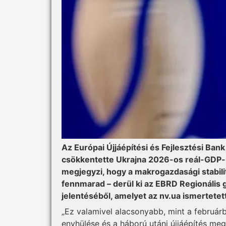
Az Európai Újjáépítési és Fejlesztési Ba
csökkentette Ukrajna 2026-os reál-GDP-
megjegyzi, hogy a makrogazdasági stabil
fennmarad – derül ki az EBRD Regionális g
jelentéséből, amelyet az nv.ua ismertetet
„Ez valamivel alacsonyabb, mint a február
enyhülése és a háború utáni újjáépítés meg