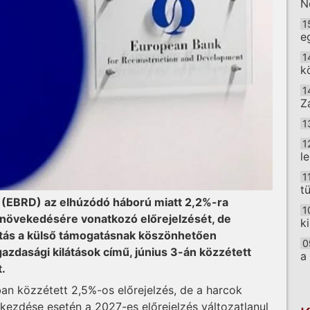
N
1
e
1
k
1
Z
1
1
l
1
t
nk (EBRD) az elhúzódó háború miatt 2,2%-ra
1
növekedésére vonatkozó előrejelzését, de
k
itás a külső támogatásnak köszönhetően
0
azdasági kilátások című, június 3-án közzétett
a
t.
O
ban közzétett 2,5%-os előrejelzés, de a harcok
kezdése esetén a 2027-es előrejelzés változatlanul