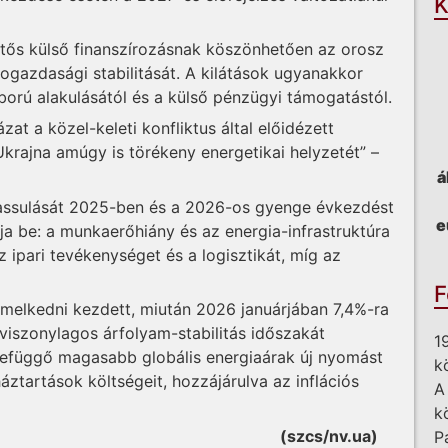
K
ntős külső finanszírozásnak köszönhetően az orosz
ogazdasági stabilitását. A kilátások ugyanakkor
orú alakulásától és a külső pénzügyi támogatástól.
at a közel-keleti konfliktus által előidézett
Ukrajna amúgy is törékeny energetikai helyzetét” –
á
assulását 2025-ben és a 2026-os gyenge évkezdést
e
a be: a munkaerőhiány és az energia-infrastruktúra
ipari tevékenységet és a logisztikát, míg az
F
emelkedni kezdett, miután 2026 januárjában 7,4%-ra
 viszonylagos árfolyam-stabilitás időszakát
1
szefüggő magasabb globális energiaárak új nyomást
k
áztartások költségeit, hozzájárulva az inflációs
A
k
(szcs/nv.ua)
P