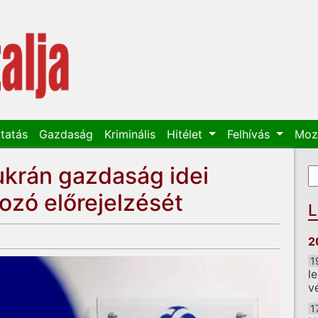
tatás
Gazdaság
Kriminális
Hitélet
Felhívás
Moz
ukrán gazdaság idei
K
K
zó előrejelzését
L
2
1
l
v
1