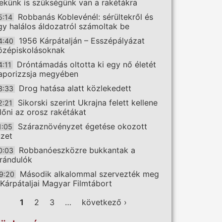
ekünk is szükségünk van a rakétákra
Robbanás Koblevénél: sérültekről és
5:14
gy halálos áldozatról számoltak be
1956 Kárpátalján – Esszépályázat
4:40
özépiskolásoknak
Dróntámadás oltotta ki egy nő életét
4:11
aporizzsja megyében
Drog hatása alatt közlekedett
3:33
Sikorski szerint Ukrajna felett kellene
2:21
előni az orosz rakétákat
Száraznövényzet égetése okozott
1:05
üzet
Robbanóeszközre bukkantak a
0:03
irándulók
Második alkalommal szervezték meg
9:20
 Kárpátaljai Magyar Filmtábort
ldalak
1
2
3
…
következő ›