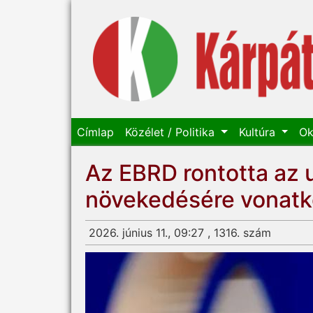
Címlap
Közélet / Politika
Kultúra
Ok
Az EBRD rontotta az 
növekedésére vonatko
2026. június 11., 09:27 , 1316. szám