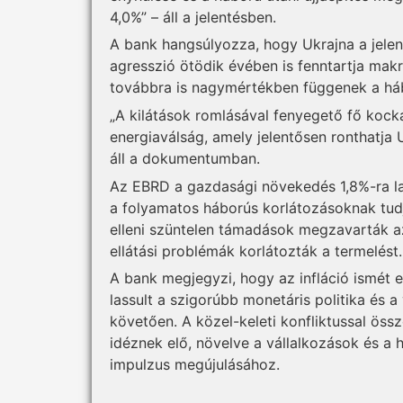
4,0%” – áll a jelentésben.
A bank hangsúlyozza, hogy Ukrajna a jele
agresszió ötödik évében is fenntartja makr
továbbra is nagymértékben függenek a háb
„A kilátások romlásával fenyegető fő kockáz
energiaválság, amely jelentősen ronthatja 
áll a dokumentumban.
Az EBRD a gazdasági növekedés 1,8%-ra l
a folyamatos háborús korlátozásoknak tudj
elleni szüntelen támadások megzavarták az 
ellátási problémák korlátozták a termelést.
A bank megjegyzi, hogy az infláció ismét 
lassult a szigorúbb monetáris politika és a
követően. A közel-keleti konfliktussal ös
idéznek elő, növelve a vállalkozások és a h
impulzus megújulásához.