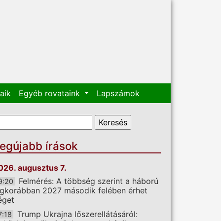
aik
Egyéb rovataink
Lapszámok
eresés űrlap
eresés
egújabb írások
026. augusztus 7.
Felmérés: A többség szerint a háború
9:20
egkorábban 2027 második felében érhet
éget
Trump Ukrajna lőszerellátásáról:
7:18