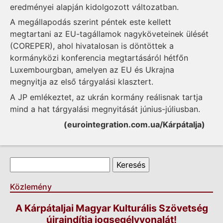
eredményei alapján kidolgozott változatban.
A megállapodás szerint péntek este kellett
megtartani az EU-tagállamok nagyköveteinek ülését
(COREPER), ahol hivatalosan is döntöttek a
kormányközi konferencia megtartásáról hétfőn
Luxembourgban, amelyen az EU és Ukrajna
megnyitja az első tárgyalási klasztert.
A JP emlékeztet, az ukrán kormány reálisnak tartja
mind a hat tárgyalási megnyitását június-júliusban.
(eurointegration.com.ua/Kárpátalja)
Keresés űrlap
Keresés
Közlemény
A Kárpátaljai Magyar Kulturális Szövetség
újraindítja jogsegélyvonalát!