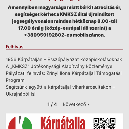
Amennyiben magyarsága miatt bárkit atrocitás ér,
segítséget kérhet a KMKSZ által újraindított
jogsegélyvonalon minden hétköznap 8.00-tól
17.00 óráig (közép-európai idő szerint) a
+380959192802-es mobilszámon.
Felhívás
1956 Kárpátalján – Esszépályázat középiskolásoknak
A „KMKSZ” Jótékonysági Alapítvány közleménye
Pályázati felhívás: Zrínyi Ilona Kárpátaljai Támogatási
Program
Segítsünk együtt a kárpátaljai viharkárosultakon –
Ukrajnából is!
1 / 4
következő ›