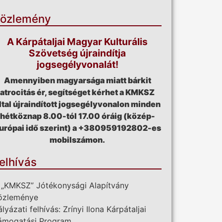
özlemény
A Kárpátaljai Magyar Kulturális
Szövetség újraindítja
jogsegélyvonalát!
Amennyiben magyarsága miatt bárkit
atrocitás ér, segítséget kérhet a KMKSZ
ltal újraindított jogsegélyvonalon minden
hétköznap 8.00-tól 17.00 óráig (közép-
urópai idő szerint) a +380959192802-es
mobilszámon.
elhívás
 „KMKSZ” Jótékonysági Alapítvány
özleménye
ályázati felhívás: Zrínyi Ilona Kárpátaljai
ámogatási Program