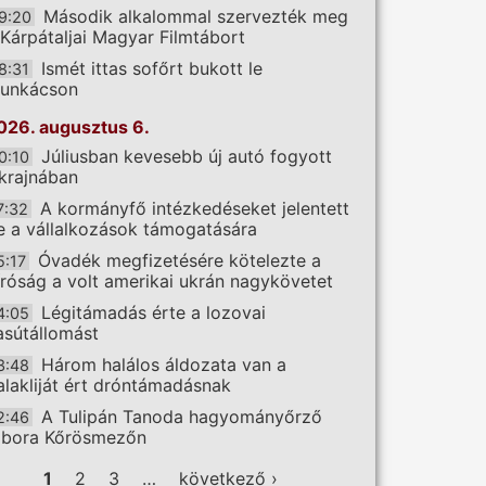
Második alkalommal szervezték meg
9:20
 Kárpátaljai Magyar Filmtábort
Ismét ittas sofőrt bukott le
8:31
unkácson
026. augusztus 6.
Júliusban kevesebb új autó fogyott
0:10
krajnában
A kormányfő intézkedéseket jelentett
7:32
e a vállalkozások támogatására
Óvadék megfizetésére kötelezte a
5:17
íróság a volt amerikai ukrán nagykövetet
Légitámadás érte a lozovai
4:05
asútállomást
Három halálos áldozata van a
3:48
alakliját ért dróntámadásnak
A Tulipán Tanoda hagyományőrző
2:46
ábora Kőrösmezőn
ldalak
1
2
3
…
következő ›