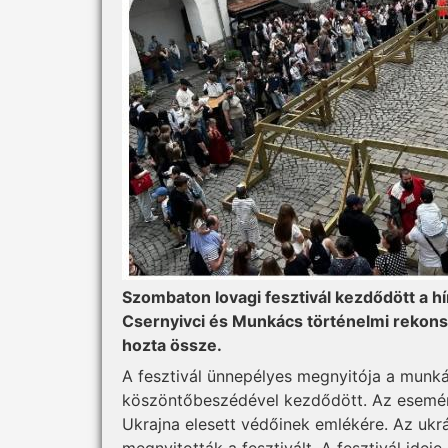
Szombaton lovagi fesztivál kezdődött a hí
Csernyivci és Munkács történelmi rekonstr
hozta össze.
A fesztivál ünnepélyes megnyitója a munk
köszöntőbeszédével kezdődött. Az esemény
Ukrajna elesett védőinek emlékére. Az ukr
megnyitották a fesztivált. A fesztivál idej