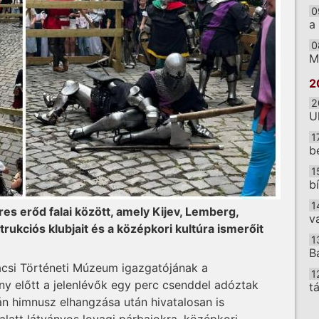
0
a
0
M
2
2
U
1
b
1
b
1
res erőd falai között, amely Kijev, Lemberg,
v
ukciós klubjait és a középkori kultúra ismerőit
1
B
ácsi Történeti Múzeum igazgatójának a
1
 előtt a jelenlévők egy perc csenddel adóztak
t
án himnusz elhangzása után hivatalosan is
O
e alatt látványos lovagi párbajokra, középkori