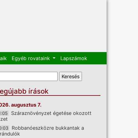
aik
Egyéb rovataink
Lapszámok
eresés űrlap
eresés
egújabb írások
026. augusztus 7.
Száraznövényzet égetése okozott
1:05
üzet
Robbanóeszközre bukkantak a
0:03
irándulók