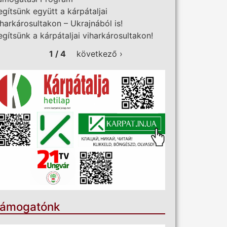
egítsünk együtt a kárpátaljai
iharkárosultakon – Ukrajnából is!
egítsünk a kárpátaljai viharkárosultakon!
1 / 4
következő ›
ámogatónk