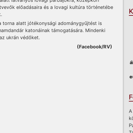
tvevők előadásaira és a lovagi kultúra történetébe
K
.
 a torna alatt jótékonysági adománygyűjtést is
ohamdandár katonáinak támogatására. Mindenki
az ukrán védőket.
(Facebook/RV)
á
e
F
A
k
P
T