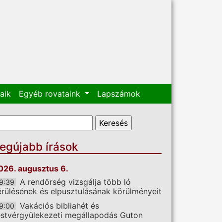
aik
Egyéb rovataink
Lapszámok
eresés űrlap
eresés
egújabb írások
026. augusztus 6.
A rendőrség vizsgálja több ló
9:39
érülésének és elpusztulásának körülményeit
Vakációs bibliahét és
9:00
estvérgyülekezeti megállapodás Guton