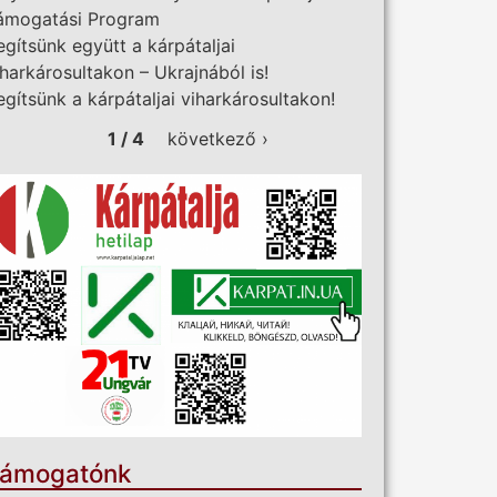
ámogatási Program
egítsünk együtt a kárpátaljai
iharkárosultakon – Ukrajnából is!
egítsünk a kárpátaljai viharkárosultakon!
1 / 4
következő ›
ámogatónk