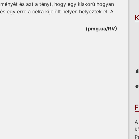
O
lményét és azt a tényt, hogy egy kiskorú hogyan
és egy erre a célra kijelölt helyen helyezték el. A
K
(pmg.ua/RV)
á
e
F
A
k
P