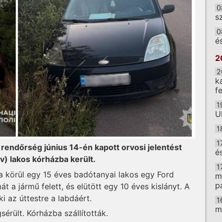
0
s
0
é
2
2
k
f
1
U
1
1
 rendőrség június 14-én kapott orvosi jelentést
é
v) lakos kórházba került.
1
ra körül egy 15 éves badótanyai lakos egy Ford
m
p
t a jármű felett, és elütött egy 10 éves kislányt. A
 az úttestre a labdáért.
1
m
érült. Kórházba szállították.