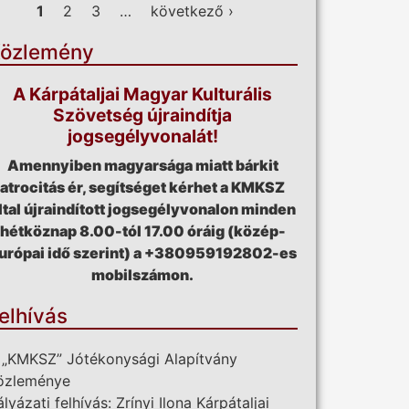
ldalak
1
2
3
…
következő ›
özlemény
A Kárpátaljai Magyar Kulturális
Szövetség újraindítja
jogsegélyvonalát!
Amennyiben magyarsága miatt bárkit
atrocitás ér, segítséget kérhet a KMKSZ
ltal újraindított jogsegélyvonalon minden
hétköznap 8.00-tól 17.00 óráig (közép-
urópai idő szerint) a +380959192802-es
mobilszámon.
elhívás
 „KMKSZ” Jótékonysági Alapítvány
özleménye
ályázati felhívás: Zrínyi Ilona Kárpátaljai