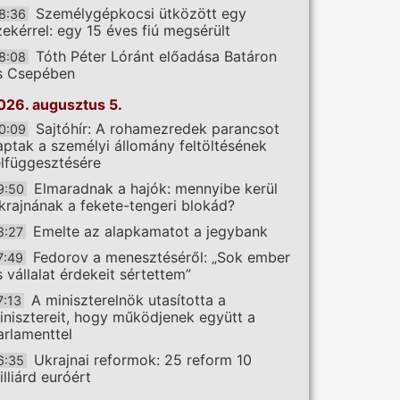
Személygépkocsi ütközött egy
8:36
zekérrel: egy 15 éves fiú megsérült
Tóth Péter Lóránt előadása Batáron
8:08
s Csepében
026. augusztus 5.
Sajtóhír: A rohamezredek parancsot
0:09
aptak a személyi állomány feltöltésének
elfüggesztésére
Elmaradnak a hajók: mennyibe kerül
9:50
krajnának a fekete-tengeri blokád?
Emelte az alapkamatot a jegybank
8:27
Fedorov a menesztéséről: „Sok ember
7:49
s vállalat érdekeit sértettem”
A miniszterelnök utasította a
7:13
inisztereit, hogy működjenek együtt a
arlamenttel
Ukrajnai reformok: 25 reform 10
6:35
illiárd euróért