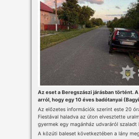
Az eset a Beregszászi járásban történt. A
arról, hogy egy 10 éves badótanyai (Bagyi
Az előzetes információk szerint este 20 ó
Fiestával haladva az úton elvesztette uralmá
gyermek egy magánház udvaráról szaladt ki
A közúti baleset következtében a lány megs