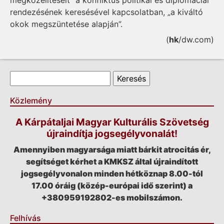
megközelítéseit” a konfliktus politikai és diplomáciai
rendezésének keresésével kapcsolatban, „a kiváltó
okok megszüntetése alapján”.
(
hk
/dw.com)
Keresés űrlap
Keresés
Közlemény
A Kárpátaljai Magyar Kulturális Szövetség
újraindítja jogsegélyvonalát!
Amennyiben magyarsága miatt bárkit atrocitás ér,
segítséget kérhet a KMKSZ által újraindított
jogsegélyvonalon minden hétköznap 8.00-tól
17.00 óráig (közép-európai idő szerint) a
+380959192802-es mobilszámon.
Felhívás