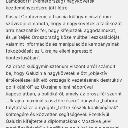
Lambsdorff (Németország) nagykövetek
kezdeményezésére jött létre.
Pascal Confavreux, a francia külügyminisztérium
szóvivője elmondta, hogy a nagykövetek a találkozót
arra használták fel, hogy kifejezzék aggodalmukat,
és „elítéljék Oroszország közelmúltbeli eszkalációját,
valamint információs és manipulációs kampányainak
fokozódását az Ukrajna elleni agresszió
kontextusában”.
Az orosz külügyminisztérium viszont arról számolt
be, hogy Galuzin a nagykövetek előtt „objektív
értékeléssel állt elő országaik vezetésének destruktív
politikájáról” az Ukrajna elleni háborúval
kapcsolatban, a politikáról, amely az orosz fél szerint
„Ukrajna maximális ösztönzésére” irányul a „háború
folytatására” a nyugati „tettre készek koalíciójának”
költségére és közvetlen segítségével. Ezenkívül
Galuzin kifejtette a diplomatáknak Moszkva „elvi