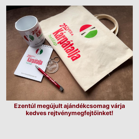
Ezentúl megújult ajándékcsomag várja
kedves rejtvénymegfejtőinket!