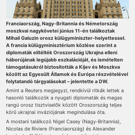
Franciaország, Nagy-Britannia és Németország
moszkvai nagykövetei június 11-én találkoztak
Mihail Galuzin orosz külügyminiszter-helyettessel.
A francia külügyminisztérium közlése szerint a
diplomaták elítélték Oroszország Ukrajna elleni
háborújának legújabb eszkalációját, és ismételten
támogatásukról biztosították a Kijev és Moszkva
között az Egyesült Államok és Európa részvételével
folytatandó tárgyalásokat – jelentette a DW.
Amint a Reuters megjegyzi, rendkívül ritkák lettek a
hasonló találkozók a nyugati diplomaták és magas
rangú orosz tisztviselők között Oroszország teljes
körű ukrajnai inváziójának megindulása óta.
A mostani találkozó Nigel Casey (Nagy-Britannia),
Nicolas de Riviere (Franciaország) és Alexander