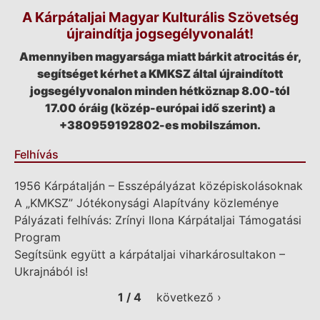
A Kárpátaljai Magyar Kulturális Szövetség
újraindítja jogsegélyvonalát!
Amennyiben magyarsága miatt bárkit atrocitás ér,
segítséget kérhet a KMKSZ által újraindított
jogsegélyvonalon minden hétköznap 8.00-tól
17.00 óráig (közép-európai idő szerint) a
+380959192802-es mobilszámon.
Felhívás
1956 Kárpátalján – Esszépályázat középiskolásoknak
A „KMKSZ” Jótékonysági Alapítvány közleménye
Pályázati felhívás: Zrínyi Ilona Kárpátaljai Támogatási
Program
Segítsünk együtt a kárpátaljai viharkárosultakon –
Ukrajnából is!
1 / 4
következő ›