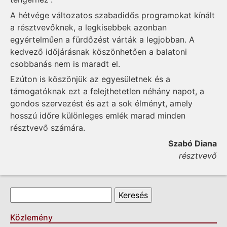
A hétvége változatos szabadidős programokat kínált
a résztvevőknek, a legkisebbek azonban
egyértelműen a fürdőzést várták a legjobban. A
kedvező időjárásnak köszönhetően a balatoni
csobbanás nem is maradt el.
Ezúton is köszönjük az egyesületnek és a
támogatóknak ezt a felejthetetlen néhány napot, a
gondos szervezést és azt a sok élményt, amely
hosszú időre különleges emlék marad minden
résztvevő számára.
Szabó Diana
résztvevő
Keresés űrlap
Keresés
Közlemény