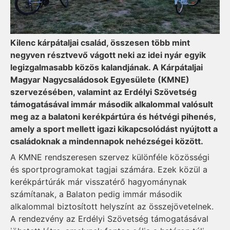
Kilenc kárpátaljai család, összesen több mint
negyven résztvevő vágott neki az idei nyár egyik
legizgalmasabb közös kalandjának. A Kárpátaljai
Magyar Nagycsaládosok Egyesülete (KMNE)
szervezésében, valamint az Erdélyi Szövetség
támogatásával immár második alkalommal valósult
meg az a balatoni kerékpártúra és hétvégi pihenés,
amely a sport mellett igazi kikapcsolódást nyújtott a
családoknak a mindennapok nehézségei között.
A KMNE rendszeresen szervez különféle közösségi
és sportprogramokat tagjai számára. Ezek közül a
kerékpártúrák már visszatérő hagyománynak
számítanak, a Balaton pedig immár második
alkalommal biztosított helyszínt az összejövetelnek.
A rendezvény az Erdélyi Szövetség támogatásával