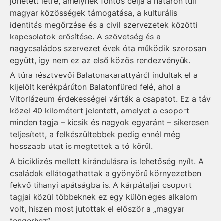
jöhetett létre, amelynek fontos célja a határon túli
magyar közösségek támogatása, a kulturális
identitás megőrzése és a civil szervezetek közötti
kapcsolatok erősítése. A szövetség és a
nagycsaládos szervezet évek óta működik szorosan
együtt, így nem ez az első közös rendezvényük.
A túra résztvevői Balatonakarattyáról indultak el a
kijelölt kerékpárúton Balatonfüred felé, ahol a
Vitorlázeum érdekességei várták a csapatot. Ez a táv
közel 40 kilométert jelentett, amelyet a csoport
minden tagja – kicsik és nagyok egyaránt – sikeresen
teljesített, a felkészültebbek pedig ennél még
hosszabb utat is megtettek a tó körül.
A biciklizés mellett kirándulásra is lehetőség nyílt. A
családok ellátogathattak a gyönyörű környezetben
fekvő tihanyi apátságba is. A kárpátaljai csoport
tagjai közül többeknek ez egy különleges alkalom
volt, hiszen most jutottak el először a „magyar
tengerhez”.