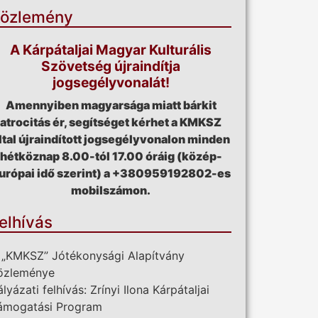
özlemény
A Kárpátaljai Magyar Kulturális
Szövetség újraindítja
jogsegélyvonalát!
Amennyiben magyarsága miatt bárkit
atrocitás ér, segítséget kérhet a KMKSZ
ltal újraindított jogsegélyvonalon minden
hétköznap 8.00-tól 17.00 óráig (közép-
urópai idő szerint) a +380959192802-es
mobilszámon.
elhívás
 „KMKSZ” Jótékonysági Alapítvány
özleménye
ályázati felhívás: Zrínyi Ilona Kárpátaljai
ámogatási Program