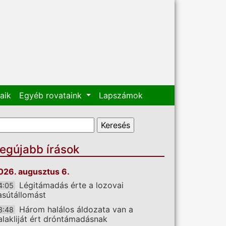
aik
Egyéb rovataink
Lapszámok
eresés űrlap
eresés
egújabb írások
026. augusztus 6.
Légitámadás érte a lozovai
4:05
asútállomást
Három halálos áldozata van a
3:48
alakliját ért dróntámadásnak