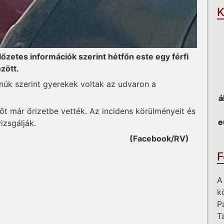
K
őzetes információk szerint hétfőn este egy férfi
zött.
núk szerint gyerekek voltak az udvaron a
á
őt már őrizetbe vették. Az incidens körülményeit és
e
izsgálják.
(Facebook/RV)
F
A
k
P
T