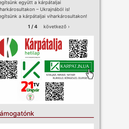
egítsünk együtt a kárpátaljai
iharkárosultakon – Ukrajnából is!
egítsünk a kárpátaljai viharkárosultakon!
1 / 4
következő ›
ámogatónk