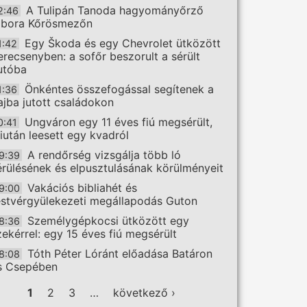
A Tulipán Tanoda hagyományőrző
2:46
ábora Kőrösmezőn
Egy Škoda és egy Chevrolet ütközött
1:42
erecsenyben: a sofőr beszorult a sérült
utóba
Önkéntes összefogással segítenek a
1:36
ajba jutott családokon
Ungváron egy 11 éves fiú megsérült,
0:41
iután leesett egy kvadról
A rendőrség vizsgálja több ló
9:39
érülésének és elpusztulásának körülményeit
Vakációs bibliahét és
9:00
estvérgyülekezeti megállapodás Guton
Személygépkocsi ütközött egy
8:36
zekérrel: egy 15 éves fiú megsérült
Tóth Péter Lóránt előadása Batáron
8:08
s Csepében
ldalak
1
2
3
…
következő ›