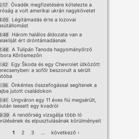
Óvadék megfizetésére kötelezte a
5:17
íróság a volt amerikai ukrán nagykövetet
Légitámadás érte a lozovai
4:05
asútállomást
Három halálos áldozata van a
3:48
alakliját ért dróntámadásnak
A Tulipán Tanoda hagyományőrző
2:46
ábora Kőrösmezőn
Egy Škoda és egy Chevrolet ütközött
1:42
erecsenyben: a sofőr beszorult a sérült
utóba
Önkéntes összefogással segítenek a
1:36
ajba jutott családokon
Ungváron egy 11 éves fiú megsérült,
0:41
iután leesett egy kvadról
A rendőrség vizsgálja több ló
9:39
érülésének és elpusztulásának körülményeit
ldalak
1
2
3
…
következő ›