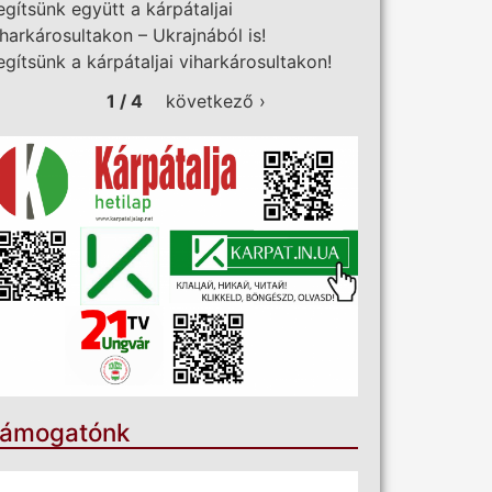
egítsünk együtt a kárpátaljai
iharkárosultakon – Ukrajnából is!
egítsünk a kárpátaljai viharkárosultakon!
1 / 4
következő ›
ámogatónk