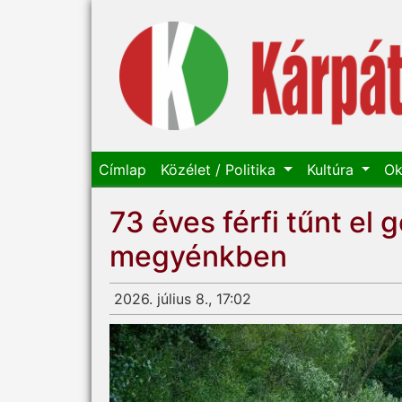
Címlap
Közélet / Politika
Kultúra
Ok
73 éves férfi tűnt e
megyénkben
2026. július 8., 17:02