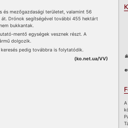
K
 és mezőgazdasági területet, valamint 56
k át. Drónok segítségével további 455 hektárt
 nem bukkantak.
kutató-mentő egységek vesznek részt. A
ármű dolgozik.
a keresés pedig továbbra is folytatódik.
á
(ko.net.ua/VV)
e
F
A
k
P
T