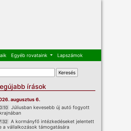
aik
Egyéb rovataink
Lapszámok
eresés űrlap
eresés
egújabb írások
026. augusztus 6.
Júliusban kevesebb új autó fogyott
0:10
krajnában
A kormányfő intézkedéseket jelentett
7:32
e a vállalkozások támogatására