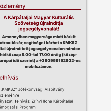
özlemény
A Kárpátaljai Magyar Kulturális
Szövetség újraindítja
jogsegélyvonalát!
Amennyiben magyarsága miatt bárkit
atrocitás ér, segítséget kérhet a KMKSZ
ltal újraindított jogsegélyvonalon minden
hétköznap 8.00-tól 17.00 óráig (közép-
urópai idő szerint) a +380959192802-es
mobilszámon.
elhívás
 „KMKSZ” Jótékonysági Alapítvány
özleménye
ályázati felhívás: Zrínyi Ilona Kárpátaljai
ámogatási Program