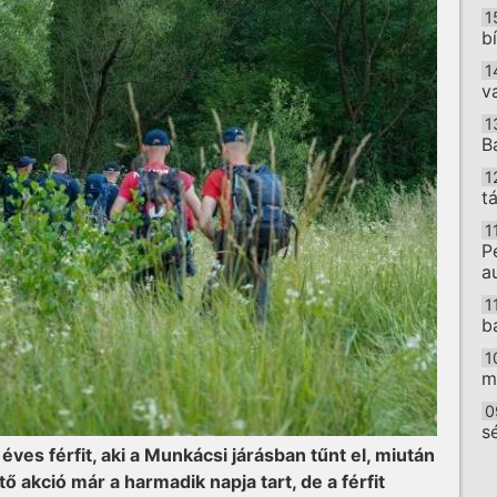
1
b
1
v
1
B
1
t
1
P
a
1
b
1
m
0
s
éves férfit, aki a Munkácsi járásban tűnt el, miután
O
 akció már a harmadik napja tart, de a férfit