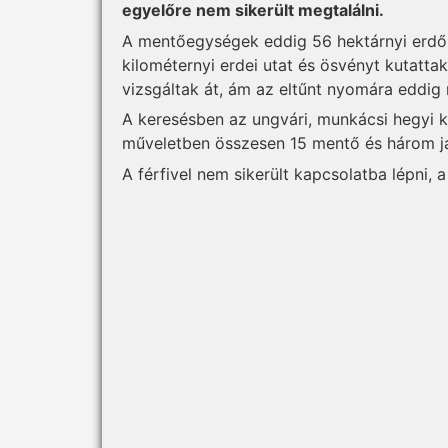
egyelőre nem sikerült megtalálni.
A mentőegységek eddig 56 hektárnyi erdős
kilométernyi erdei utat és ösvényt kutatta
vizsgáltak át, ám az eltűnt nyomára eddig
A keresésben az ungvári, munkácsi hegyi 
műveletben összesen 15 mentő és három j
A férfivel nem sikerült kapcsolatba lépni, 