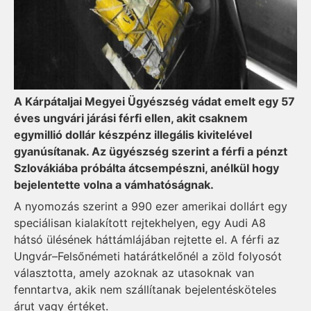
A Kárpátaljai Megyei Ügyészség vádat emelt egy 57
éves ungvári járási férfi ellen, akit csaknem
egymillió dollár készpénz illegális kivitelével
gyanúsítanak. Az ügyészség szerint a férfi a pénzt
Szlovákiába próbálta átcsempészni, anélkül hogy
bejelentette volna a vámhatóságnak.
A nyomozás szerint a 990 ezer amerikai dollárt egy
speciálisan kialakított rejtekhelyen, egy Audi A8
hátsó ülésének háttámlájában rejtette el. A férfi az
Ungvár–Felsőnémeti határátkelőnél a zöld folyosót
választotta, amely azoknak az utasoknak van
fenntartva, akik nem szállítanak bejelentésköteles
árut vagy értéket.