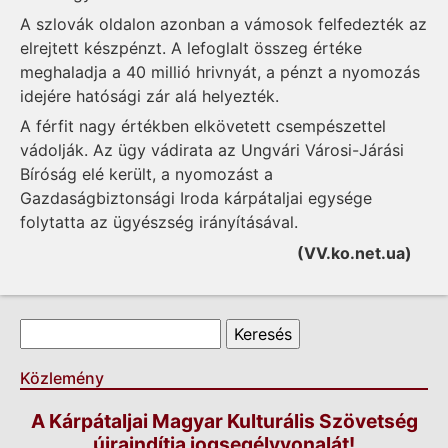
A szlovák oldalon azonban a vámosok felfedezték az
elrejtett készpénzt. A lefoglalt összeg értéke
meghaladja a 40 millió hrivnyát, a pénzt a nyomozás
idejére hatósági zár alá helyezték.
A férfit nagy értékben elkövetett csempészettel
vádolják. Az ügy vádirata az Ungvári Városi-Járási
Bíróság elé került, a nyomozást a
Gazdaságbiztonsági Iroda kárpátaljai egysége
folytatta az ügyészség irányításával.
(VV.ko.net.ua)
Keresés űrlap
Keresés
Közlemény
A Kárpátaljai Magyar Kulturális Szövetség
újraindítja jogsegélyvonalát!