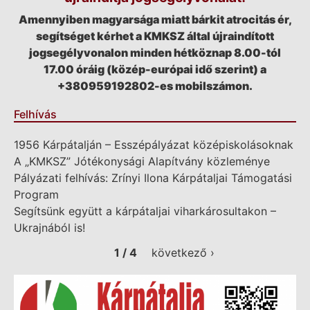
Amennyiben magyarsága miatt bárkit atrocitás ér,
segítséget kérhet a KMKSZ által újraindított
jogsegélyvonalon minden hétköznap 8.00-tól
17.00 óráig (közép-európai idő szerint) a
+380959192802-es mobilszámon.
Felhívás
1956 Kárpátalján – Esszépályázat középiskolásoknak
A „KMKSZ” Jótékonysági Alapítvány közleménye
Pályázati felhívás: Zrínyi Ilona Kárpátaljai Támogatási
Program
Segítsünk együtt a kárpátaljai viharkárosultakon –
Ukrajnából is!
1 / 4
következő ›