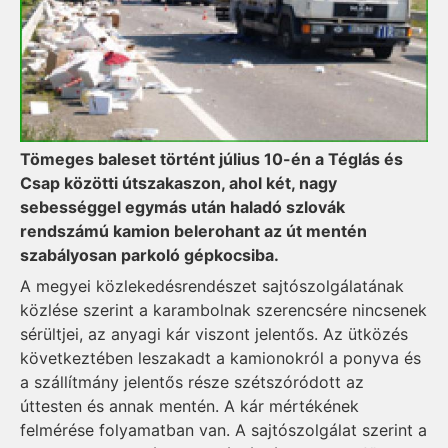
Tömeges baleset történt július 10-én a Téglás és
Csap közötti útszakaszon, ahol két, nagy
sebességgel egymás után haladó szlovák
rendszámú kamion belerohant az út mentén
szabályosan parkoló gépkocsiba.
A megyei közlekedésrendészet sajtószolgálatának
közlése szerint a karambolnak szerencsére nincsenek
sérültjei, az anyagi kár viszont jelentős. Az ütközés
következtében leszakadt a kamionokról a ponyva és
a szállítmány jelentős része szétszóródott az
úttesten és annak mentén. A kár mértékének
felmérése folyamatban van. A sajtószolgálat szerint a