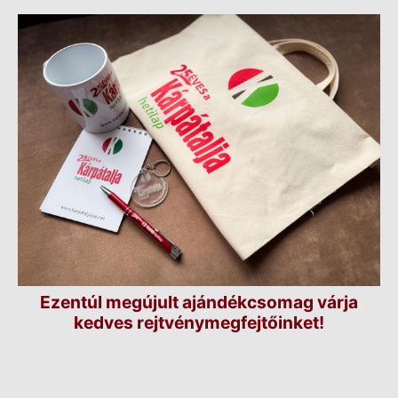
Ezentúl megújult ajándékcsomag várja
kedves rejtvénymegfejtőinket!