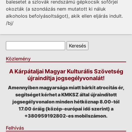
balesetet a szlovák rendszámú gépkocsik sofőrjei
okozták (a szondázás nem mutatott ki náluk
alkoholos befolyásoltságot), akik ellen eljárás indult.
/bj/
Keresés űrlap
Keresés
Közlemény
A Kárpátaljai Magyar Kulturális Szövetség
újraindítja jogsegélyvonalát!
Amennyiben magyarsága miatt bárkit atrocitás ér,
segítséget kérhet a KMKSZ által újraindított
jogsegélyvonalon minden hétköznap 8.00-tól
17.00 óráig (közép-európai idő szerint) a
+380959192802-es mobilszámon.
Felhívás