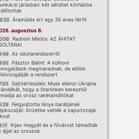
unkácsi járásban: két sérültet kórházba
állítottak
Áramütés ért egy 35 éves férfit
8:33
026. augusztus 8.
Radnóti Miklós: AZ ÁHITAT
0:06
SOLTÁRAI
Az iskolarendszerről
9:49
Pásztor Bálint: A külhoni
8:05
ámogatások megmaradnak, de előbb
elülvizsgálják a rendszert
Sajtóértesülés: Musk ellenzi Ukrajna
7:03
zándékát, hogy a Starlinken keresztül
ámadja az orosz rakétaindítókat
Felgyújtotta lánya barátjának
5:29
épkocsiját: őrizetbe vették a zaporizzsjai
akost
Kijev megyét és a fővárost támadták
3:11
z éjjel az oroszok