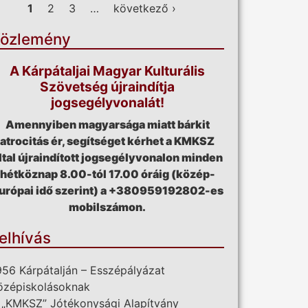
ldalak
1
2
3
…
következő ›
özlemény
A Kárpátaljai Magyar Kulturális
Szövetség újraindítja
jogsegélyvonalát!
Amennyiben magyarsága miatt bárkit
atrocitás ér, segítséget kérhet a KMKSZ
ltal újraindított jogsegélyvonalon minden
hétköznap 8.00-tól 17.00 óráig (közép-
urópai idő szerint) a +380959192802-es
mobilszámon.
elhívás
956 Kárpátalján – Esszépályázat
özépiskolásoknak
 „KMKSZ” Jótékonysági Alapítvány