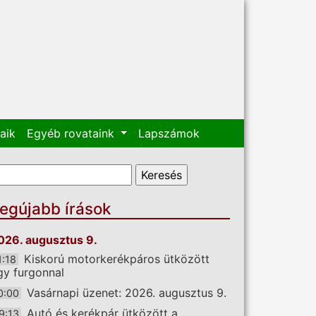
aik
Egyéb rovataink
Lapszámok
eresés űrlap
eresés
egújabb írások
026. augusztus 9.
Kiskorú motorkerékpáros ütközött
1:18
gy furgonnal
Vasárnapi üzenet: 2026. augusztus 9.
0:00
Autó és kerékpár ütközött a
9:13