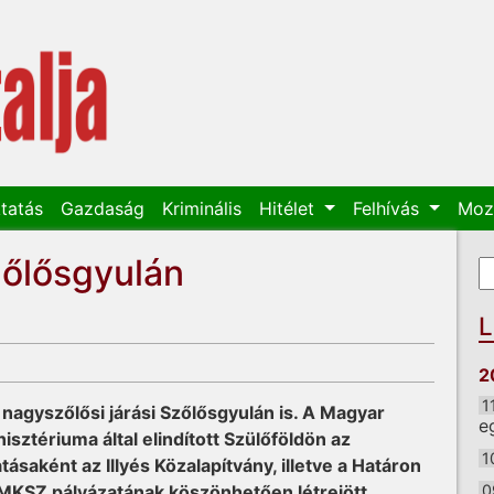
tatás
Gazdaság
Kriminális
Hitélet
Felhívás
Moz
zőlősgyulán
K
K
L
2
1
 nagyszőlősi járási Szőlősgyulán is. A Magyar
e
isztériuma által elindított Szülőföldön az
1
ásaként az Illyés Közalapítvány, illetve a Határon
KMKSZ pályázatának köszönhetően létrejött
0