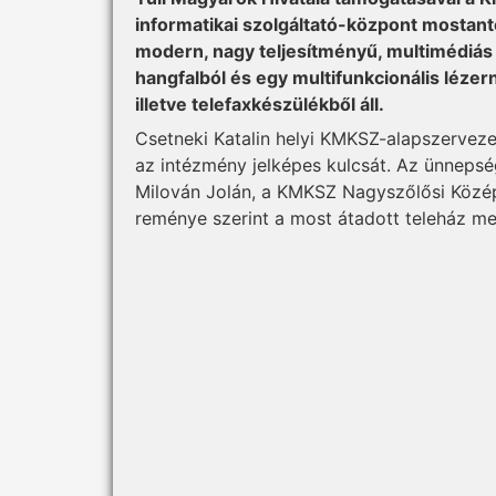
informatikai szolgáltató-központ mostantó
modern, nagy teljesítményű, multimédiás 
hangfalból és egy multifunkcionális léz
illetve telefaxkészülékből áll.
Csetneki Katalin helyi KMKSZ-alapszerveze
az intézmény jelképes kulcsát. Az ünnepsé
Milován Jolán, a KMKSZ Nagyszőlősi Középs
reménye szerint a most átadott teleház me