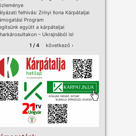
özleménye
ályázati felhívás: Zrínyi Ilona Kárpátaljai
ámogatási Program
egítsünk együtt a kárpátaljai
iharkárosultakon – Ukrajnából is!
1 / 4
következő ›