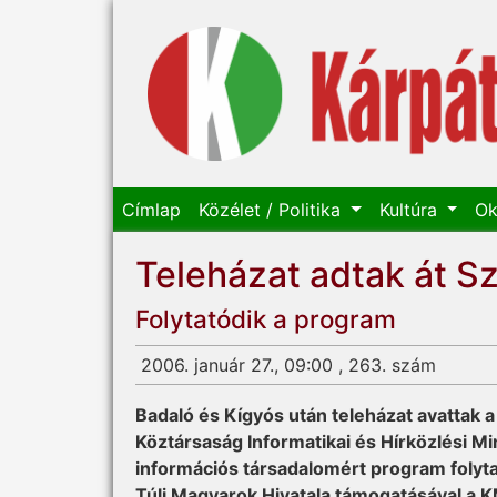
Címlap
Közélet / Politika
Kultúra
Ok
Teleházat adtak át S
Folytatódik a program
2006. január 27., 09:00 , 263. szám
Badaló és Kígyós után teleházat avattak a
Köztársaság Informatikai és Hírközlési Min
információs társadalomért program folytat
Túli Magyarok Hivatala támogatásával a 