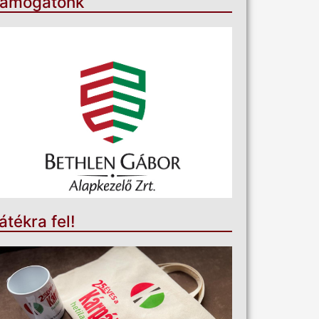
ámogatónk
átékra fel!