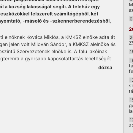
M
l a község lakosságát segíti. A teleház egy
sz
eszközökkel felszerelt számítógépből, két
0
ernyomtató, -másoló és -szkennerberendezésből,
2
ti elnöknek Kovács Miklós, a KMKSZ elnöke adta át
2
Z
gen jelen volt Milován Sándor, a KMKSZ alelnöke és
zintű Szervezetének elnöke is. A falu lakóinak
1
gteremti a gyorsabb kapcsolattartás lehetőségét.
1
t
dózsa
f
1
s
t
1
g
l
1
a