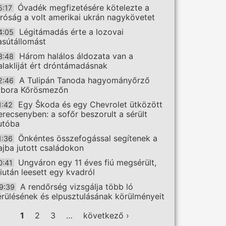
Óvadék megfizetésére kötelezte a
5:17
íróság a volt amerikai ukrán nagykövetet
Légitámadás érte a lozovai
4:05
asútállomást
Három halálos áldozata van a
3:48
alakliját ért dróntámadásnak
A Tulipán Tanoda hagyományőrző
2:46
ábora Kőrösmezőn
Egy Škoda és egy Chevrolet ütközött
1:42
erecsenyben: a sofőr beszorult a sérült
utóba
Önkéntes összefogással segítenek a
1:36
ajba jutott családokon
Ungváron egy 11 éves fiú megsérült,
0:41
iután leesett egy kvadról
A rendőrség vizsgálja több ló
9:39
érülésének és elpusztulásának körülményeit
ldalak
1
2
3
…
következő ›