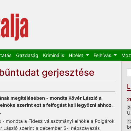
tatás
Gazdaság
Kriminális
Hitélet
Felhívás
Moz
v bűntudat gerjesztése
K
K
L
nak megítélésében - mondta Kövér László a
2
lnöke szerint ezt a felfogást kell legyőzni ahhoz,
2
.
U
 - mondta a Fidesz választmányi elnöke a Polgárok
1
b
 László szerint a december 5-i népszavazás