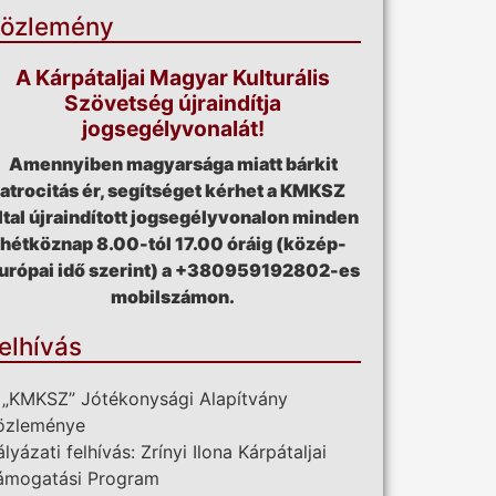
özlemény
A Kárpátaljai Magyar Kulturális
Szövetség újraindítja
jogsegélyvonalát!
Amennyiben magyarsága miatt bárkit
atrocitás ér, segítséget kérhet a KMKSZ
ltal újraindított jogsegélyvonalon minden
hétköznap 8.00-tól 17.00 óráig (közép-
urópai idő szerint) a +380959192802-es
mobilszámon.
elhívás
 „KMKSZ” Jótékonysági Alapítvány
özleménye
ályázati felhívás: Zrínyi Ilona Kárpátaljai
ámogatási Program