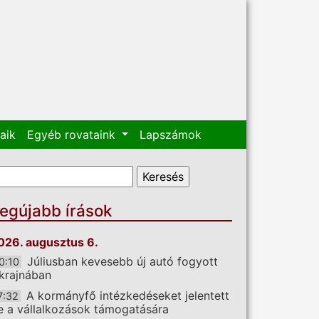
aik
Egyéb rovataink
Lapszámok
eresés űrlap
eresés
egújabb írások
026. augusztus 6.
Júliusban kevesebb új autó fogyott
0:10
krajnában
A kormányfő intézkedéseket jelentett
7:32
e a vállalkozások támogatására