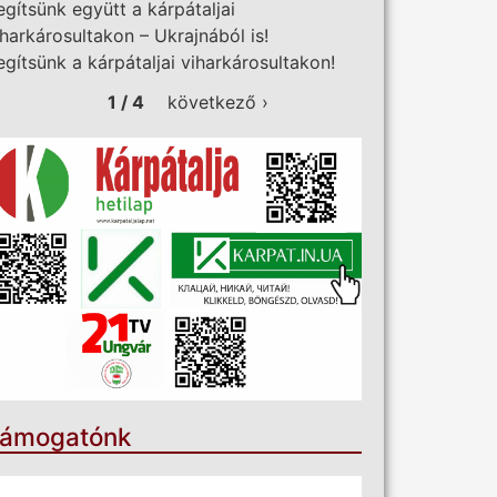
egítsünk együtt a kárpátaljai
iharkárosultakon – Ukrajnából is!
egítsünk a kárpátaljai viharkárosultakon!
1 / 4
következő ›
ámogatónk