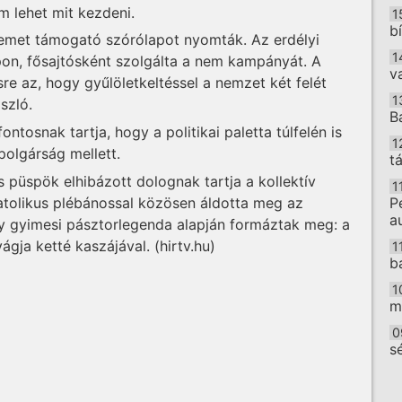
m lehet mit kezdeni.
1
b
nemet támogató szórólapot nyomták. Az erdélyi
1
apon, fősajtósként szolgálta a nem kampányát. A
v
sre az, hogy gyűlöletkeltéssel a nemzet két felét
1
szló.
B
tosnak tartja, hogy a politikai paletta túlfelén is
1
mpolgárság mellett.
t
 püspök elhibázott dolognak tartja a kollektív
1
atolikus plébánossal közösen áldotta meg az
P
a
y gyimesi pásztorlegenda alapján formáztak meg: a
gja ketté kaszájával. (hirtv.hu)
1
b
1
m
0
s
O