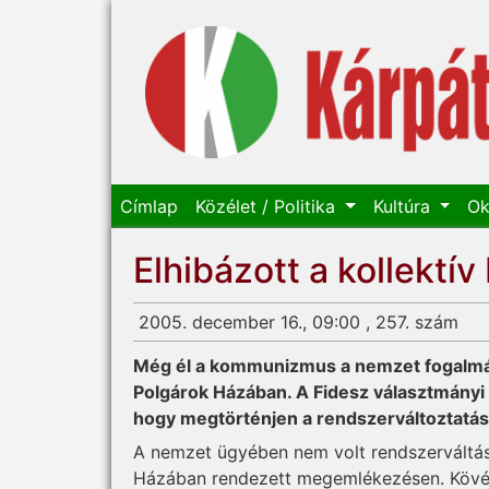
Címlap
Közélet / Politika
Kultúra
Ok
Elhibázott a kollektí
2005. december 16., 09:00 , 257. szám
Még él a kommunizmus a nemzet fogalmá
Polgárok Házában. A Fidesz választmányi e
hogy megtörténjen a rendszerváltoztatás
A nemzet ügyében nem volt rendszerváltás
Házában rendezett megemlékezésen. Kövér