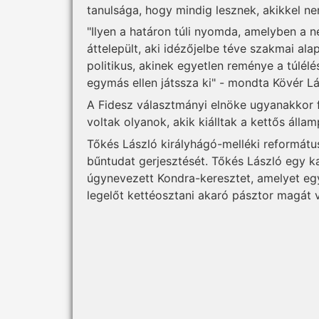
tanulsága, hogy mindig lesznek, akikkel ne
"Ilyen a határon túli nyomda, amelyben a 
áttelepült, aki idézőjelbe téve szakmai al
politikus, akinek egyetlen reménye a túlélé
egymás ellen játssza ki" - mondta Kövér Lá
A Fidesz választmányi elnöke ugyanakkor fon
voltak olyanok, akik kiálltak a kettős álla
Tőkés László királyhágó-melléki református
bűntudat gerjesztését. Tőkés László egy k
úgynevezett Kondra-keresztet, amelyet eg
legelőt kettéosztani akaró pásztor magát vá