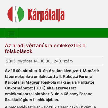
Az aradi vértanúkra emlékeztek a
főiskolások
2005. október 14., 10:00 , 248. szám
Az 1849. október 6-án Aradon kivégzett 13 mártír
tábornokunkra emlékezett a II. Rákóczi Ferenc
Kárpátaljai Magyar Főiskola diáksága a Hallgatói
Önkormányzat (HÖK) által szervezett
emlékműsorral október 6-án a Kölcsey Ferenc
Szakkollégium filmklubjában.
A megemlékezőket - köztük Csernicskó Istvánt, a