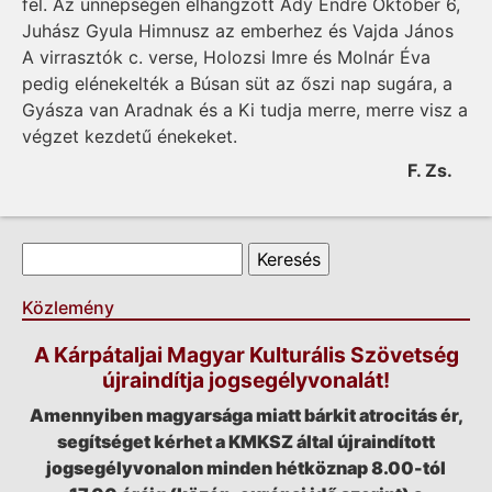
fel. Az ünnepségen elhangzott Ady Endre Október 6,
Juhász Gyula Himnusz az emberhez és Vajda János
A virrasztók c. verse, Holozsi Imre és Molnár Éva
pedig elénekelték a Búsan süt az őszi nap sugára, a
Gyásza van Aradnak és a Ki tudja merre, merre visz a
végzet kezdetű énekeket.
F. Zs.
Keresés űrlap
Keresés
Közlemény
A Kárpátaljai Magyar Kulturális Szövetség
újraindítja jogsegélyvonalát!
Amennyiben magyarsága miatt bárkit atrocitás ér,
segítséget kérhet a KMKSZ által újraindított
jogsegélyvonalon minden hétköznap 8.00-tól