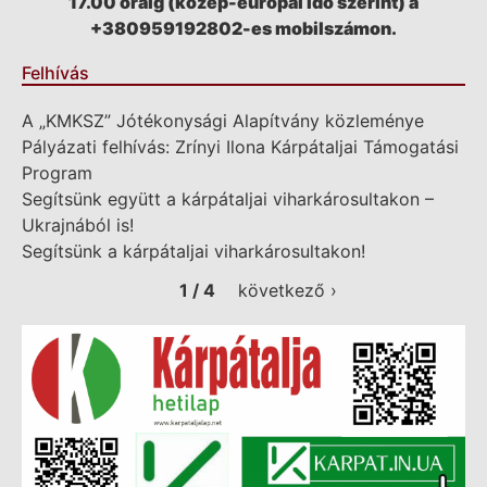
17.00 óráig (közép-európai idő szerint) a
+380959192802-es mobilszámon.
Felhívás
A „KMKSZ” Jótékonysági Alapítvány közleménye
Pályázati felhívás: Zrínyi Ilona Kárpátaljai Támogatási
Program
Segítsünk együtt a kárpátaljai viharkárosultakon –
Ukrajnából is!
Segítsünk a kárpátaljai viharkárosultakon!
1 / 4
következő ›