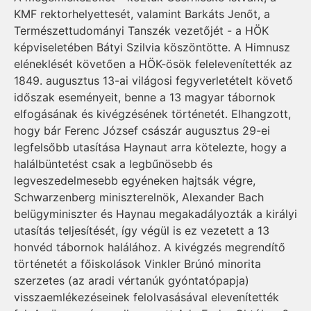
KMF rektorhelyettesét, valamint Barkáts Jenőt, a
Természettudományi Tanszék vezetőjét - a HÖK
képviseletében Bátyi Szilvia köszöntötte. A Himnusz
eléneklését követően a HÖK-ösök felelevenítették az
1849. augusztus 13-ai világosi fegyverletételt követő
időszak eseményeit, benne a 13 magyar tábornok
elfogásának és kivégzésének történetét. Elhangzott,
hogy bár Ferenc József császár augusztus 29-ei
legfelsőbb utasítása Haynaut arra kötelezte, hogy a
halálbüntetést csak a legbűnösebb és
legveszedelmesebb egyéneken hajtsák végre,
Schwarzenberg miniszterelnök, Alexander Bach
belügyminiszter és Haynau megakadályozták a királyi
utasítás teljesítését, így végül is ez vezetett a 13
honvéd tábornok halálához. A kivégzés megrendítő
történetét a főiskolások Vinkler Brúnó minorita
szerzetes (az aradi vértanúk gyóntatópapja)
visszaemlékezéseinek felolvasásával elevenítették