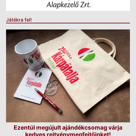
Játékra fel!
Ezentúl megújult ajándékcsomag várja
kedves rejtvénymegfejtőinket!