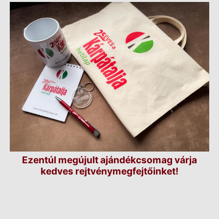
Ezentúl megújult ajándékcsomag várja
kedves rejtvénymegfejtőinket!