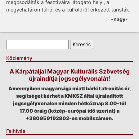
megcsodálták a fesztiválra látogató helyi, a
megyehatáron túlról és a külföldről érkezett turisták.
-nagy-
Keresés űrlap
Keresés
Közlemény
A Kárpátaljai Magyar Kulturális Szövetség
újraindítja jogsegélyvonalát!
Amennyiben magyarsága miatt bárkit atrocitás ér,
segítséget kérhet a KMKSZ által újraindított
jogsegélyvonalon minden hétköznap 8.00-tól
17.00 óráig (közép-európai idő szerint) a
+380959192802-es mobilszámon.
Felhívás