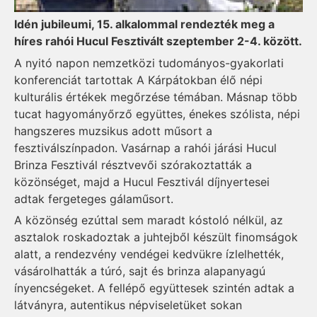
Idén jubileumi, 15. alkalommal rendezték meg a
híres rahói Hucul Fesztivált szeptember 2-4. között.
A nyitó napon nemzetközi tudományos-gyakorlati
konferenciát tartottak A Kárpátokban élő népi
kulturális értékek megőrzése témában. Másnap több
tucat hagyományőrző együttes, énekes szólista, népi
hangszeres muzsikus adott műsort a
fesztiválszínpadon. Vasárnap a rahói járási Hucul
Brinza Fesztivál résztvevői szórakoztatták a
közönséget, majd a Hucul Fesztivál díjnyertesei
adtak fergeteges gálaműsort.
A közönség ezúttal sem maradt kóstoló nélkül, az
asztalok roskadoztak a juhtejből készült finomságok
alatt, a rendezvény vendégei kedvükre ízlelhették,
vásárolhatták a túró, sajt és brinza alapanyagú
ínyencségeket. A fellépő együttesek szintén adtak a
látványra, autentikus népviseletüket sokan